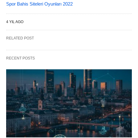
Spor Bahis Siteleri Oyunları 2022
4 YIL AGO
RELATED POST
RECENT POSTS