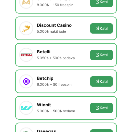
Katıl
8.000₺ + 150 freespin
Discount Casino
Katıl
5.000₺ nakit iade
Betelli
Katıl
5.050₺ + 500₺ bedava
Betchip
Katıl
6.000₺ + 80 freespin
Winnit
Katıl
5.000₺ + 500₺ bedava
Davegas