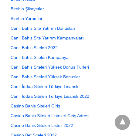
Birebin Şikayetler
Birebin Yorumlar
Canlı Bahis Site Yatırım Bonusları
Canlı Bahis Site Yatırım Kampanyaları
Canlı Bahis Siteleri 2022
Canlı Bahis Siteleri Kampanya
Canlı Bahis Siteleri Yüksek Bonus Türleri
Canlı Bahis Siteleri Yüksek Bonuslar
Canlı İddaa Siteleri Türkiye Lisanslı
Canlı İddaa Siteleri Türkiye Lisanslı 2022
Casino Bahis Siteleri Giriş
Casino Bahis Siteleri Listeleri Giriş Adresi
Casino Bahis Siteleri Listeli 2022
Casino Bet Siteleri 2022