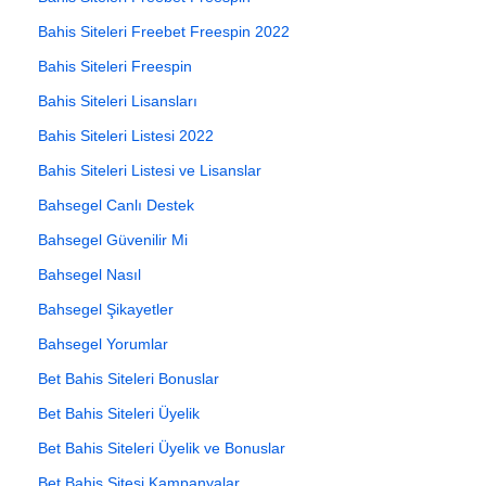
Bahis Siteleri Freebet Freespin 2022
Bahis Siteleri Freespin
Bahis Siteleri Lisansları
Bahis Siteleri Listesi 2022
Bahis Siteleri Listesi ve Lisanslar
Bahsegel Canlı Destek
Bahsegel Güvenilir Mi
Bahsegel Nasıl
Bahsegel Şikayetler
Bahsegel Yorumlar
Bet Bahis Siteleri Bonuslar
Bet Bahis Siteleri Üyelik
Bet Bahis Siteleri Üyelik ve Bonuslar
Bet Bahis Sitesi Kampanyalar