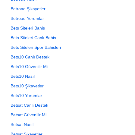
Betroad Şikayetler
Betroad Yorumlar
Bets Siteleri Bahis
Bets Siteleri Canlı Bahis
Bets Siteleri Spor Bahisleri
Bets10 Canlı Destek
Bets10 Güvenilir Mi
Bets10 Nasıl
Bets10 Şikayetler
Bets10 Yorumlar
Betsat Canlı Destek
Betsat Güvenilir Mi
Betsat Nasıl
Betsat Şikayetler