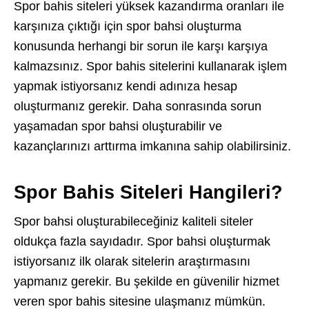
Spor bahis siteleri yüksek kazandırma oranları ile
karşınıza çıktığı için spor bahsi oluşturma
konusunda herhangi bir sorun ile karşı karşıya
kalmazsınız. Spor bahis sitelerini kullanarak işlem
yapmak istiyorsanız kendi adınıza hesap
oluşturmanız gerekir. Daha sonrasında sorun
yaşamadan spor bahsi oluşturabilir ve
kazançlarınızı arttırma imkanına sahip olabilirsiniz.
Spor Bahis Siteleri Hangileri?
Spor bahsi oluşturabileceğiniz kaliteli siteler
oldukça fazla sayıdadır. Spor bahsi oluşturmak
istiyorsanız ilk olarak sitelerin araştırmasını
yapmanız gerekir. Bu şekilde en güvenilir hizmet
veren spor bahis sitesine ulaşmanız mümkün.