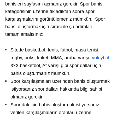
bahisleri sayfasını açmanız gerekir. Spor bahis
kategorisinin üzerine tıkladıktan sonra spor
karşılaşmalarını görüntülemeniz mümkün. Spor
bahsi oluşturmak için sırası ile şu adımları
tamamlamalısınız;
Sitede basketbol, tenis, futbol, masa tenisi,
rugby, boks, kriket, MMA, araba yarışı,
voleybol
,
3×3 basketbol, At yarışı gibi spor dalları için
bahis oluşturmanız mümkün.
Spor karşılaşmaları üzerinden bahis oluşturmak
istiyorsanız spor dalları hakkında bilgi sahibi
olmanız gerekir.
Spor dalı için bahis oluşturmak istiyorsanız
verilen karşılaşmaların oranları üzerine