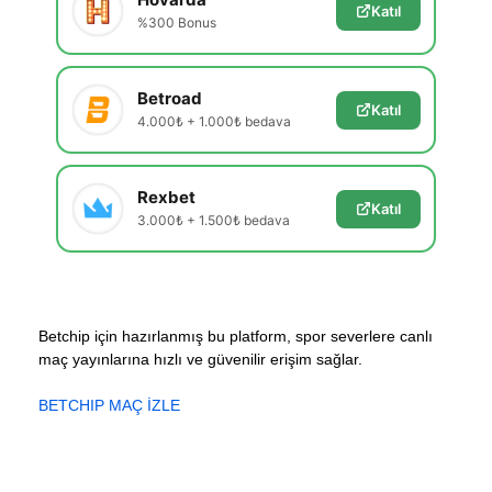
Katıl
%300 Bonus
Betroad
Katıl
4.000₺ + 1.000₺ bedava
Rexbet
Katıl
3.000₺ + 1.500₺ bedava
Betchip için hazırlanmış bu platform, spor severlere canlı
maç yayınlarına hızlı ve güvenilir erişim sağlar.
BETCHIP MAÇ İZLE