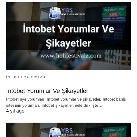
İNTOBET YORUMLAR
İntobet Yorumlar Ve Şikayetler
İntobet üye yorumları, İntobet yorumlar ve şikayetler, İntobet bahis
sitesinin yorumları, İntobet şikayetleri nelerdir? İşte…
4 yıl ago