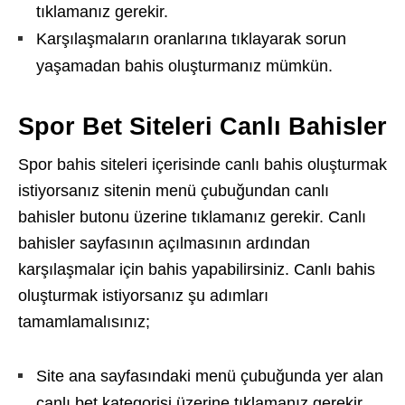
tıklamanız gerekir.
Karşılaşmaların oranlarına tıklayarak sorun
yaşamadan bahis oluşturmanız mümkün.
Spor Bet Siteleri Canlı Bahisler
Spor bahis siteleri içerisinde canlı bahis oluşturmak
istiyorsanız sitenin menü çubuğundan canlı
bahisler butonu üzerine tıklamanız gerekir. Canlı
bahisler sayfasının açılmasının ardından
karşılaşmalar için bahis yapabilirsiniz. Canlı bahis
oluşturmak istiyorsanız şu adımları
tamamlamalısınız;
Site ana sayfasındaki menü çubuğunda yer alan
canlı bet kategorisi üzerine tıklamanız gerekir.