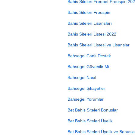
Bahis Siteleri Freebet Freespin 20
Bahis Siteleri Freespin
Bahis Siteleri Lisansları
Bahis Siteleri Listesi 2022
Bahis Siteleri Listesi ve Lisanslar
Bahsegel Canlı Destek
Bahsegel Güvenilir Mi
Bahsegel Nasıl
Bahsegel Şikayetler
Bahsegel Yorumlar
Bet Bahis Siteleri Bonuslar
Bet Bahis Siteleri Üyelik
Bet Bahis Siteleri Üyelik ve Bonusla