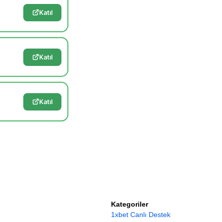
Katıl
Katıl
Katıl
Kategoriler
1xbet Canlı Destek