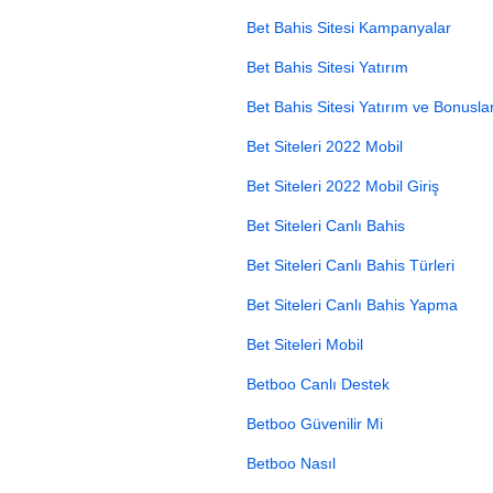
Bet Bahis Sitesi Kampanyalar
Bet Bahis Sitesi Yatırım
Bet Bahis Sitesi Yatırım ve Bonusla
Bet Siteleri 2022 Mobil
Bet Siteleri 2022 Mobil Giriş
Bet Siteleri Canlı Bahis
Bet Siteleri Canlı Bahis Türleri
Bet Siteleri Canlı Bahis Yapma
Bet Siteleri Mobil
Betboo Canlı Destek
Betboo Güvenilir Mi
Betboo Nasıl