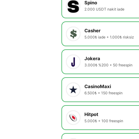
Spino
2.000 USDT nakit iade
Casher
5.000₺ iade + 1.000₺ risksiz
Jokera
3.000₺ %200 + 50 freespin
CasinoMaxi
6.500₺ + 150 freespin
Hitpot
5.000₺ + 100 freespin