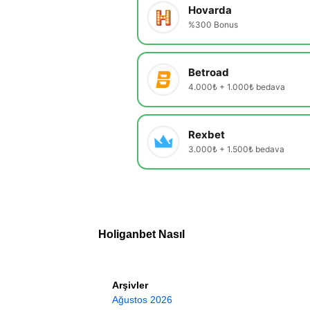
Hovarda
%300 Bonus
Betroad
4.000₺ + 1.000₺ bedava
Rexbet
3.000₺ + 1.500₺ bedava
Holiganbet Nasıl
Arşivler
Ağustos 2026