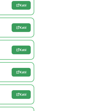
Katıl
Katıl
Katıl
Katıl
Katıl