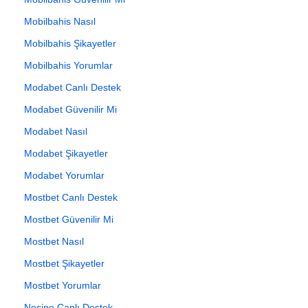
Mobilbahis Nasıl
Mobilbahis Şikayetler
Mobilbahis Yorumlar
Modabet Canlı Destek
Modabet Güvenilir Mi
Modabet Nasıl
Modabet Şikayetler
Modabet Yorumlar
Mostbet Canlı Destek
Mostbet Güvenilir Mi
Mostbet Nasıl
Mostbet Şikayetler
Mostbet Yorumlar
Nesine Canlı Destek