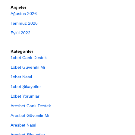
Arşivler
Ağustos 2026
Temmuz 2026
Eylül 2022
Kategoriler
1xbet Canlı Destek
1xbet Güvenilir Mi
1xbet Nasıl
1xbet Şikayetler
1xbet Yorumlar
Aresbet Canlı Destek
Aresbet Güvenilir Mi
Aresbet Nasıl
Aresbet Şikayetler