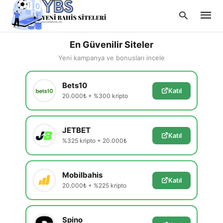
En Güvenilir Siteler
Yeni kampanya ve bonusları incele
Type
Bets10
your
Katıl
searc
20.000₺ + %300 kripto
query
and
hit
enter:
JETBET
Katıl
%325 kripto + 20.000₺
Mobilbahis
Katıl
20.000₺ + %225 kripto
Spino