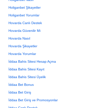
Holiganbet Şikayetler
Holiganbet Yorumlar
Hovarda Canlı Destek
Hovarda Güvenilir Mi
Hovarda Nasıl
Hovarda Şikayetler
Hovarda Yorumlar
İddaa Bahis Sitesi Hesap Açma
İddaa Bahis Sitesi Kayıt
İddaa Bahis Sitesi Üyelik
İddaa Bet Bonus
İddaa Bet Giriş
İddaa Bet Giriş ve Promosyonlar
İddaa Canlı Destek