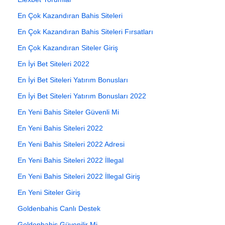
En Çok Kazandıran Bahis Siteleri
En Çok Kazandıran Bahis Siteleri Fırsatları
En Çok Kazandıran Siteler Giriş
En İyi Bet Siteleri 2022
En İyi Bet Siteleri Yatırım Bonusları
En İyi Bet Siteleri Yatırım Bonusları 2022
En Yeni Bahis Siteler Güvenli Mi
En Yeni Bahis Siteleri 2022
En Yeni Bahis Siteleri 2022 Adresi
En Yeni Bahis Siteleri 2022 İllegal
En Yeni Bahis Siteleri 2022 İllegal Giriş
En Yeni Siteler Giriş
Goldenbahis Canlı Destek
Goldenbahis Güvenilir Mi