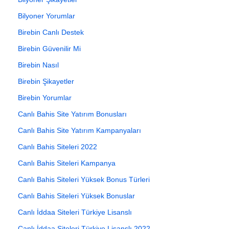
Bilyoner Yorumlar
Birebin Canlı Destek
Birebin Güvenilir Mi
Birebin Nasıl
Birebin Şikayetler
Birebin Yorumlar
Canlı Bahis Site Yatırım Bonusları
Canlı Bahis Site Yatırım Kampanyaları
Canlı Bahis Siteleri 2022
Canlı Bahis Siteleri Kampanya
Canlı Bahis Siteleri Yüksek Bonus Türleri
Canlı Bahis Siteleri Yüksek Bonuslar
Canlı İddaa Siteleri Türkiye Lisanslı
Canlı İddaa Siteleri Türkiye Lisanslı 2022