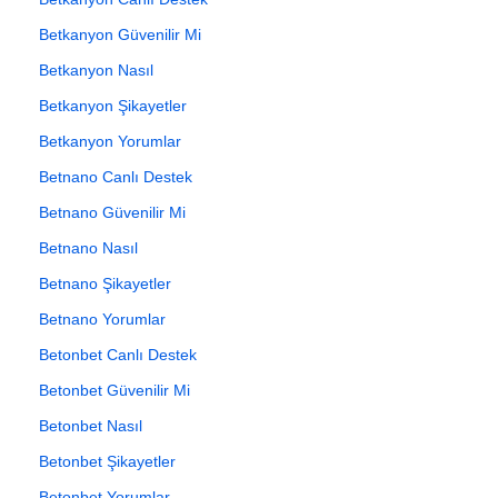
Betkanyon Güvenilir Mi
Betkanyon Nasıl
Betkanyon Şikayetler
Betkanyon Yorumlar
Betnano Canlı Destek
Betnano Güvenilir Mi
Betnano Nasıl
Betnano Şikayetler
Betnano Yorumlar
Betonbet Canlı Destek
Betonbet Güvenilir Mi
Betonbet Nasıl
Betonbet Şikayetler
Betonbet Yorumlar