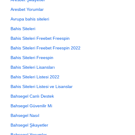
Aresbet Yorumlar
Avrupa bahis siteleri
Bahis Siteleri
Bahis Siteleri Freebet Freespin
Bahis Siteleri Freebet Freespin 2022
Bahis Siteleri Freespin
Bahis Siteleri Lisansları
Bahis Siteleri Listesi 2022
Bahis Siteleri Listesi ve Lisanslar
Bahsegel Canlı Destek
Bahsegel Güvenilir Mi
Bahsegel Nasıl
Bahsegel Şikayetler
Bahsegel Yorumlar