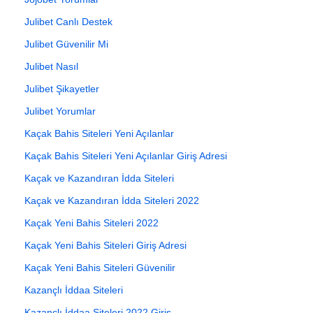
Julibet Canlı Destek
Julibet Güvenilir Mi
Julibet Nasıl
Julibet Şikayetler
Julibet Yorumlar
Kaçak Bahis Siteleri Yeni Açılanlar
Kaçak Bahis Siteleri Yeni Açılanlar Giriş Adresi
Kaçak ve Kazandıran İdda Siteleri
Kaçak ve Kazandıran İdda Siteleri 2022
Kaçak Yeni Bahis Siteleri 2022
Kaçak Yeni Bahis Siteleri Giriş Adresi
Kaçak Yeni Bahis Siteleri Güvenilir
Kazançlı İddaa Siteleri
Kazançlı İddaa Siteleri 2022 Giriş