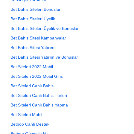
Bet Bahis Siteleri Bonuslar
Bet Bahis Siteleri Üyelik
Bet Bahis Siteleri Üyelik ve Bonuslar
Bet Bahis Sitesi Kampanyalar
Bet Bahis Sitesi Yatırım
Bet Bahis Sitesi Yatırım ve Bonuslar
Bet Siteleri 2022 Mobil
Bet Siteleri 2022 Mobil Giriş
Bet Siteleri Canlı Bahis
Bet Siteleri Canlı Bahis Türleri
Bet Siteleri Canlı Bahis Yapma
Bet Siteleri Mobil
Betboo Canlı Destek
Betboo Güvenilir Mi