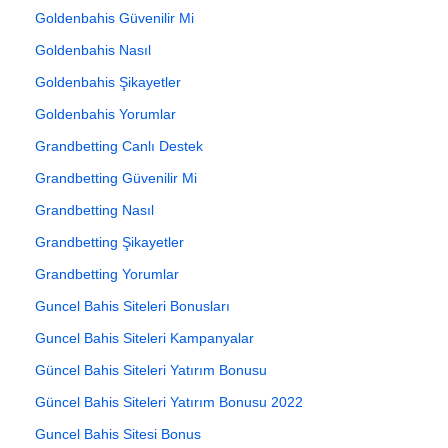
Goldenbahis Güvenilir Mi
Goldenbahis Nasıl
Goldenbahis Şikayetler
Goldenbahis Yorumlar
Grandbetting Canlı Destek
Grandbetting Güvenilir Mi
Grandbetting Nasıl
Grandbetting Şikayetler
Grandbetting Yorumlar
Guncel Bahis Siteleri Bonusları
Guncel Bahis Siteleri Kampanyalar
Güncel Bahis Siteleri Yatırım Bonusu
Güncel Bahis Siteleri Yatırım Bonusu 2022
Guncel Bahis Sitesi Bonus