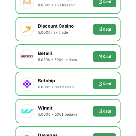
Katıl
8.000₺ + 150 freespin
Discount Casino
Katıl
5.000₺ nakit iade
Betelli
Katıl
5.050₺ + 500₺ bedava
Betchip
Katıl
6.000₺ + 80 freespin
Winnit
Katıl
5.000₺ + 500₺ bedava
Davegas