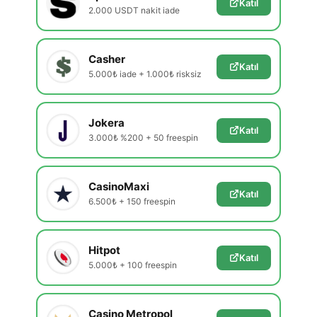
Katıl
2.000 USDT nakit iade
Casher
Katıl
5.000₺ iade + 1.000₺ risksiz
Jokera
Katıl
3.000₺ %200 + 50 freespin
CasinoMaxi
Katıl
6.500₺ + 150 freespin
Hitpot
Katıl
5.000₺ + 100 freespin
Casino Metropol