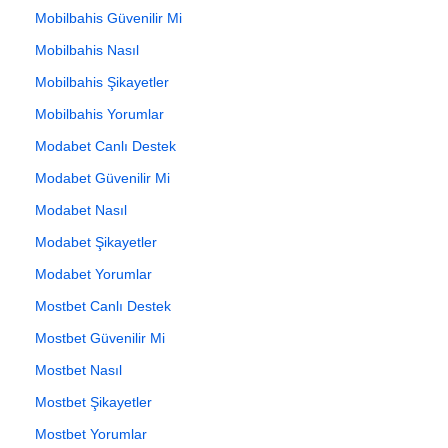
Mobilbahis Güvenilir Mi
Mobilbahis Nasıl
Mobilbahis Şikayetler
Mobilbahis Yorumlar
Modabet Canlı Destek
Modabet Güvenilir Mi
Modabet Nasıl
Modabet Şikayetler
Modabet Yorumlar
Mostbet Canlı Destek
Mostbet Güvenilir Mi
Mostbet Nasıl
Mostbet Şikayetler
Mostbet Yorumlar