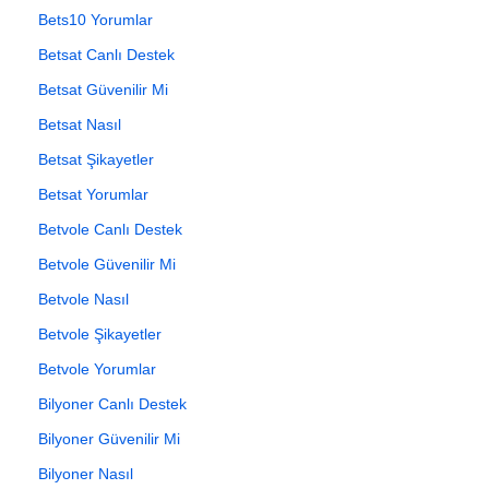
Bets10 Yorumlar
Betsat Canlı Destek
Betsat Güvenilir Mi
Betsat Nasıl
Betsat Şikayetler
Betsat Yorumlar
Betvole Canlı Destek
Betvole Güvenilir Mi
Betvole Nasıl
Betvole Şikayetler
Betvole Yorumlar
Bilyoner Canlı Destek
Bilyoner Güvenilir Mi
Bilyoner Nasıl