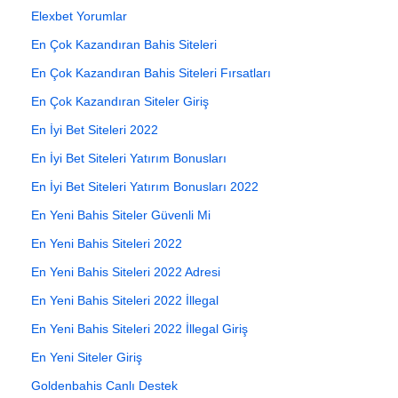
Elexbet Yorumlar
En Çok Kazandıran Bahis Siteleri
En Çok Kazandıran Bahis Siteleri Fırsatları
En Çok Kazandıran Siteler Giriş
En İyi Bet Siteleri 2022
En İyi Bet Siteleri Yatırım Bonusları
En İyi Bet Siteleri Yatırım Bonusları 2022
En Yeni Bahis Siteler Güvenli Mi
En Yeni Bahis Siteleri 2022
En Yeni Bahis Siteleri 2022 Adresi
En Yeni Bahis Siteleri 2022 İllegal
En Yeni Bahis Siteleri 2022 İllegal Giriş
En Yeni Siteler Giriş
Goldenbahis Canlı Destek