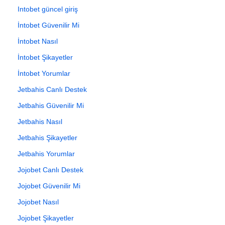
Intobet güncel giriş
İntobet Güvenilir Mi
İntobet Nasıl
İntobet Şikayetler
İntobet Yorumlar
Jetbahis Canlı Destek
Jetbahis Güvenilir Mi
Jetbahis Nasıl
Jetbahis Şikayetler
Jetbahis Yorumlar
Jojobet Canlı Destek
Jojobet Güvenilir Mi
Jojobet Nasıl
Jojobet Şikayetler