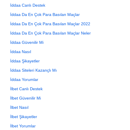
İddaa Canlı Destek
İddaa Da En Çok Para Basılan Maçlar
İddaa Da En Çok Para Basılan Maçlar 2022
İddaa Da En Çok Para Basılan Maçlar Neler
İddaa Güvenilir Mi
İddaa Nasıl
İddaa Şikayetler
İddaa Siteleri Kazançlı Mı
İddaa Yorumlar
İlbet Canlı Destek
İlbet Güvenilir Mi
İlbet Nasıl
İlbet Şikayetler
İlbet Yorumlar