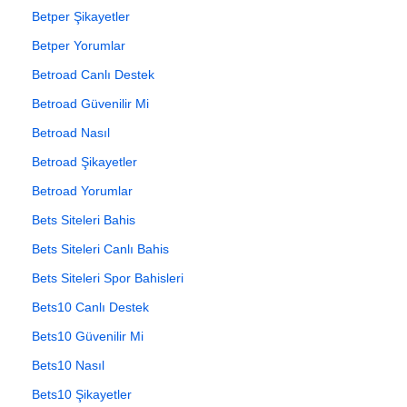
Betper Şikayetler
Betper Yorumlar
Betroad Canlı Destek
Betroad Güvenilir Mi
Betroad Nasıl
Betroad Şikayetler
Betroad Yorumlar
Bets Siteleri Bahis
Bets Siteleri Canlı Bahis
Bets Siteleri Spor Bahisleri
Bets10 Canlı Destek
Bets10 Güvenilir Mi
Bets10 Nasıl
Bets10 Şikayetler