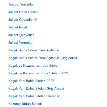
Jojobet Yorumlar
Julibet Canlı Destek
Julibet Güvenilir Mi
Julibet Nasıl
Julibet Şikayetler
Julibet Yorumlar
Kaçak Bahis Siteleri Yeni Açılanlar
Kaçak Bahis Siteleri Yeni Açılanlar Giriş Adresi
Kaçak ve Kazandıran İdda Siteleri
Kaçak ve Kazandıran İdda Siteleri 2022
Kaçak Yeni Bahis Siteleri 2022
Kaçak Yeni Bahis Siteleri Giriş Adresi
Kaçak Yeni Bahis Siteleri Güvenilir
Kazançlı İddaa Siteleri