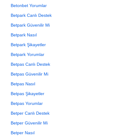
Betonbet Yorumlar
Betpark Canlı Destek
Betpark Güvenilir Mi
Betpark Nasıl
Betpark Şikayetler
Betpark Yorumlar
Betpas Canlı Destek
Betpas Güvenilir Mi
Betpas Nasıl
Betpas Şikayetler
Betpas Yorumlar
Betper Canlı Destek
Betper Güvenilir Mi
Betper Nasıl