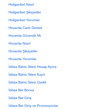
Holiganbet Nasıl
Holiganbet Şikayetler
Holiganbet Yorumlar
Hovarda Canlı Destek
Hovarda Güvenilir Mi
Hovarda Nasıl
Hovarda Şikayetler
Hovarda Yorumlar
İddaa Bahis Sitesi Hesap Açma
İddaa Bahis Sitesi Kayıt
İddaa Bahis Sitesi Üyelik
İddaa Bet Bonus
İddaa Bet Giriş
İddaa Bet Giriş ve Promosyonlar