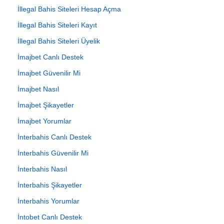
İllegal Bahis Siteleri Hesap Açma
İllegal Bahis Siteleri Kayıt
İllegal Bahis Siteleri Üyelik
İmajbet Canlı Destek
İmajbet Güvenilir Mi
İmajbet Nasıl
İmajbet Şikayetler
İmajbet Yorumlar
İnterbahis Canlı Destek
İnterbahis Güvenilir Mi
İnterbahis Nasıl
İnterbahis Şikayetler
İnterbahis Yorumlar
İntobet Canlı Destek