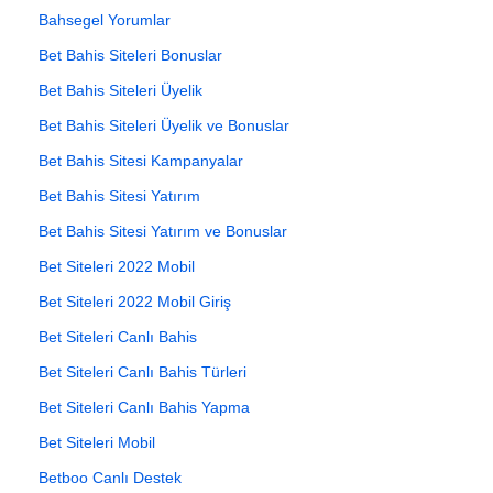
Bahsegel Yorumlar
Bet Bahis Siteleri Bonuslar
Bet Bahis Siteleri Üyelik
Bet Bahis Siteleri Üyelik ve Bonuslar
Bet Bahis Sitesi Kampanyalar
Bet Bahis Sitesi Yatırım
Bet Bahis Sitesi Yatırım ve Bonuslar
Bet Siteleri 2022 Mobil
Bet Siteleri 2022 Mobil Giriş
Bet Siteleri Canlı Bahis
Bet Siteleri Canlı Bahis Türleri
Bet Siteleri Canlı Bahis Yapma
Bet Siteleri Mobil
Betboo Canlı Destek