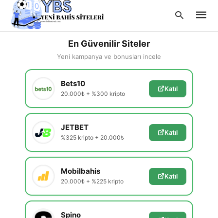
En Güvenilir Siteler
Yeni kampanya ve bonusları incele
Type
Bets10
your
Katıl
searc
20.000₺ + %300 kripto
query
and
hit
enter:
JETBET
Katıl
%325 kripto + 20.000₺
Mobilbahis
Katıl
20.000₺ + %225 kripto
Spino