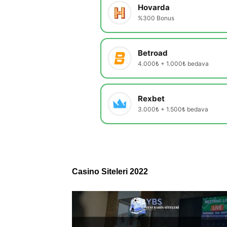
Hovarda
%300 Bonus
Betroad
4.000₺ + 1.000₺ bedava
Rexbet
3.000₺ + 1.500₺ bedava
Casino Siteleri 2022