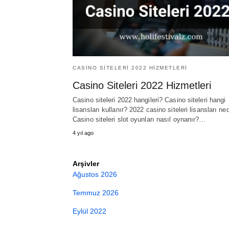
CASINO SITELERI 2022 HIZMETLERI
Casino Siteleri 2022 Hizmetleri
Casino siteleri 2022 hangileri? Casino siteleri hangi
lisansları kullanır? 2022 casino siteleri lisansları ned
Casino siteleri slot oyunları nasıl oynanır?…
4 yıl ago
Arşivler
Ağustos 2026
Temmuz 2026
Eylül 2022