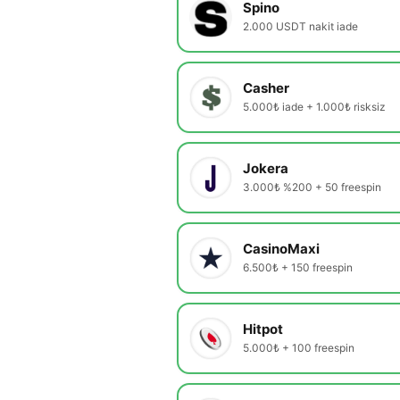
Spino
2.000 USDT nakit iade
Casher
5.000₺ iade + 1.000₺ risksiz
Jokera
3.000₺ %200 + 50 freespin
CasinoMaxi
6.500₺ + 150 freespin
Hitpot
5.000₺ + 100 freespin