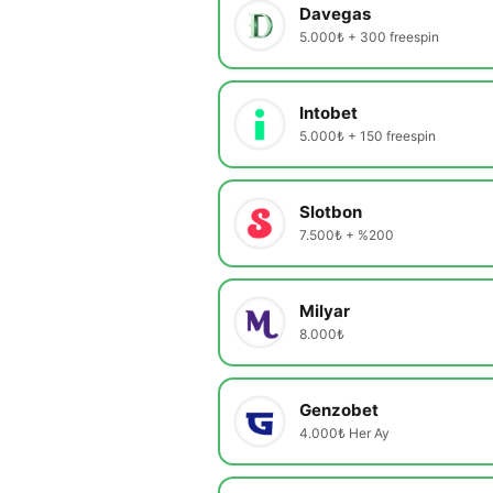
Davegas
5.000₺ + 300 freespin
Intobet
5.000₺ + 150 freespin
Slotbon
7.500₺ + %200
Milyar
8.000₺
Genzobet
4.000₺ Her Ay