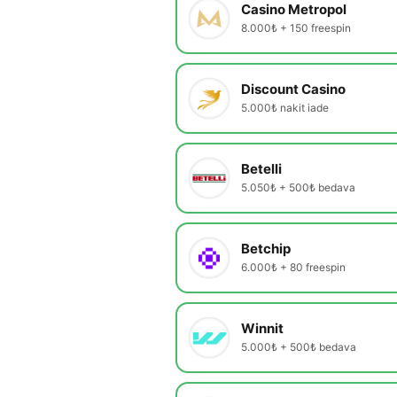
Casino Metropol
8.000₺ + 150 freespin
Discount Casino
5.000₺ nakit iade
Betelli
5.050₺ + 500₺ bedava
Betchip
6.000₺ + 80 freespin
Winnit
5.000₺ + 500₺ bedava