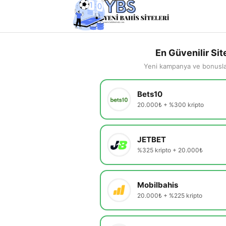
En Güvenilir Sit
Yeni kampanya ve bonuslar
Bets10
20.000₺ + %300 kripto
JETBET
%325 kripto + 20.000₺
Mobilbahis
20.000₺ + %225 kripto