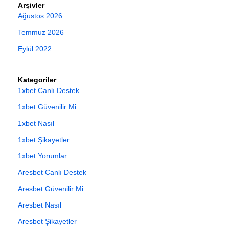
Arşivler
Ağustos 2026
Temmuz 2026
Eylül 2022
Kategoriler
1xbet Canlı Destek
1xbet Güvenilir Mi
1xbet Nasıl
1xbet Şikayetler
1xbet Yorumlar
Aresbet Canlı Destek
Aresbet Güvenilir Mi
Aresbet Nasıl
Aresbet Şikayetler