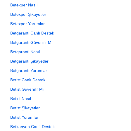
Betexper Nasıl
Betexper Şikayetler
Betexper Yorumlar
Betgaranti Canlı Destek
Betgaranti Güvenilir Mi
Betgaranti Nasıl
Betgaranti Şikayetler
Betgaranti Yorumlar
Betist Canlı Destek
Betist Güvenilir Mi
Betist Nasıl
Betist Şikayetler
Betist Yorumlar
Betkanyon Canlı Destek