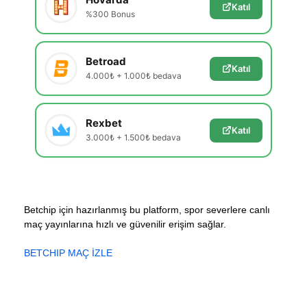
Katıl
%300 Bonus
Betroad
Katıl
4.000₺ + 1.000₺ bedava
Rexbet
Katıl
3.000₺ + 1.500₺ bedava
Betchip için hazırlanmış bu platform, spor severlere canlı
maç yayınlarına hızlı ve güvenilir erişim sağlar.
BETCHIP MAÇ İZLE