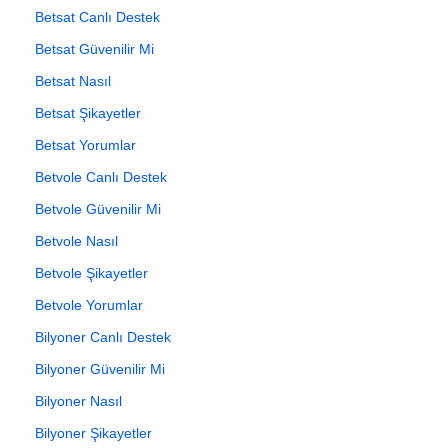
Betsat Canlı Destek
Betsat Güvenilir Mi
Betsat Nasıl
Betsat Şikayetler
Betsat Yorumlar
Betvole Canlı Destek
Betvole Güvenilir Mi
Betvole Nasıl
Betvole Şikayetler
Betvole Yorumlar
Bilyoner Canlı Destek
Bilyoner Güvenilir Mi
Bilyoner Nasıl
Bilyoner Şikayetler