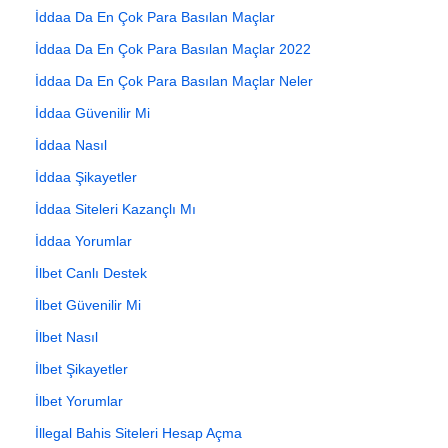
İddaa Da En Çok Para Basılan Maçlar
İddaa Da En Çok Para Basılan Maçlar 2022
İddaa Da En Çok Para Basılan Maçlar Neler
İddaa Güvenilir Mi
İddaa Nasıl
İddaa Şikayetler
İddaa Siteleri Kazançlı Mı
İddaa Yorumlar
İlbet Canlı Destek
İlbet Güvenilir Mi
İlbet Nasıl
İlbet Şikayetler
İlbet Yorumlar
İllegal Bahis Siteleri Hesap Açma