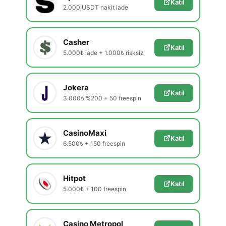
Katıl
2.000 USDT nakit iade
Casher
Katıl
5.000₺ iade + 1.000₺ risksiz
Jokera
Katıl
3.000₺ %200 + 50 freespin
CasinoMaxi
Katıl
6.500₺ + 150 freespin
Hitpot
Katıl
5.000₺ + 100 freespin
Casino Metropol