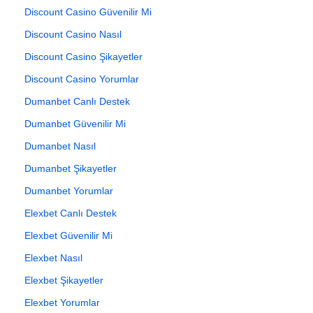
Discount Casino Güvenilir Mi
Discount Casino Nasıl
Discount Casino Şikayetler
Discount Casino Yorumlar
Dumanbet Canlı Destek
Dumanbet Güvenilir Mi
Dumanbet Nasıl
Dumanbet Şikayetler
Dumanbet Yorumlar
Elexbet Canlı Destek
Elexbet Güvenilir Mi
Elexbet Nasıl
Elexbet Şikayetler
Elexbet Yorumlar