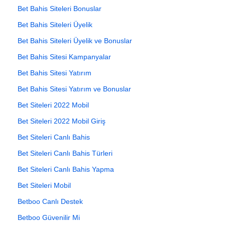
Bet Bahis Siteleri Bonuslar
Bet Bahis Siteleri Üyelik
Bet Bahis Siteleri Üyelik ve Bonuslar
Bet Bahis Sitesi Kampanyalar
Bet Bahis Sitesi Yatırım
Bet Bahis Sitesi Yatırım ve Bonuslar
Bet Siteleri 2022 Mobil
Bet Siteleri 2022 Mobil Giriş
Bet Siteleri Canlı Bahis
Bet Siteleri Canlı Bahis Türleri
Bet Siteleri Canlı Bahis Yapma
Bet Siteleri Mobil
Betboo Canlı Destek
Betboo Güvenilir Mi