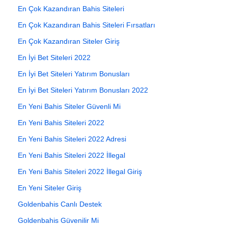
En Çok Kazandıran Bahis Siteleri
En Çok Kazandıran Bahis Siteleri Fırsatları
En Çok Kazandıran Siteler Giriş
En İyi Bet Siteleri 2022
En İyi Bet Siteleri Yatırım Bonusları
En İyi Bet Siteleri Yatırım Bonusları 2022
En Yeni Bahis Siteler Güvenli Mi
En Yeni Bahis Siteleri 2022
En Yeni Bahis Siteleri 2022 Adresi
En Yeni Bahis Siteleri 2022 İllegal
En Yeni Bahis Siteleri 2022 İllegal Giriş
En Yeni Siteler Giriş
Goldenbahis Canlı Destek
Goldenbahis Güvenilir Mi