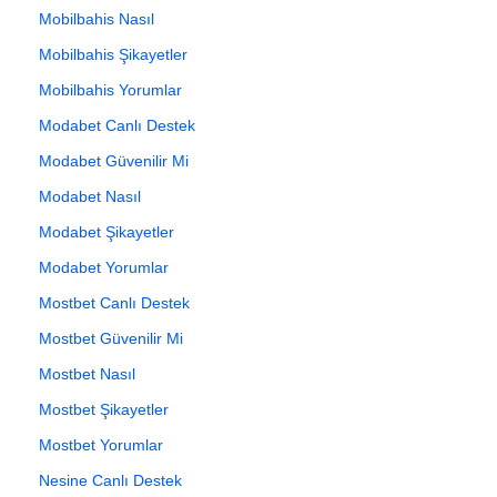
Mobilbahis Nasıl
Mobilbahis Şikayetler
Mobilbahis Yorumlar
Modabet Canlı Destek
Modabet Güvenilir Mi
Modabet Nasıl
Modabet Şikayetler
Modabet Yorumlar
Mostbet Canlı Destek
Mostbet Güvenilir Mi
Mostbet Nasıl
Mostbet Şikayetler
Mostbet Yorumlar
Nesine Canlı Destek