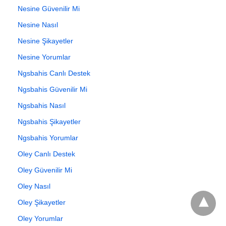
Nesine Güvenilir Mi
Nesine Nasıl
Nesine Şikayetler
Nesine Yorumlar
Ngsbahis Canlı Destek
Ngsbahis Güvenilir Mi
Ngsbahis Nasıl
Ngsbahis Şikayetler
Ngsbahis Yorumlar
Oley Canlı Destek
Oley Güvenilir Mi
Oley Nasıl
Oley Şikayetler
Oley Yorumlar