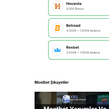
Hovarda
%300 Bonus
Betroad
4.000₺ + 1.000₺ bedava
Rexbet
3.000₺ + 1.500₺ bedava
Mostbet Şikayetler