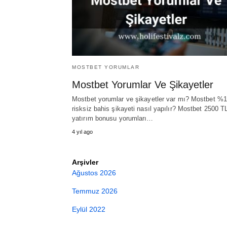
MOSTBET YORUMLAR
Mostbet Yorumlar Ve Şikayetler
Mostbet yorumlar ve şikayetler var mı? Mostbet %
risksiz bahis şikayeti nasıl yapılır? Mostbet 2500 TL
yatırım bonusu yorumları…
4 yıl ago
Arşivler
Ağustos 2026
Temmuz 2026
Eylül 2022