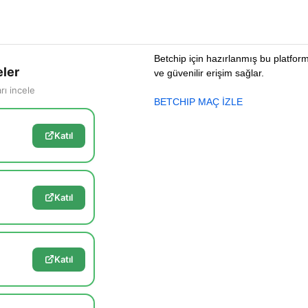
Betchip için hazırlanmış bu platform
eler
ve güvenilir erişim sağlar.
ı incele
BETCHIP MAÇ İZLE
Katıl
Katıl
Katıl