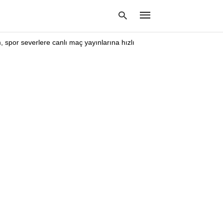
, spor severlere canlı maç yayınlarına hızlı
Type
your
search
query
and
hit
enter: