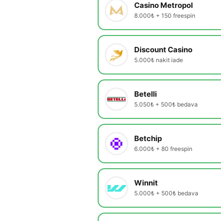
Casino Metropol
8.000₺ + 150 freespin
Discount Casino
5.000₺ nakit iade
Betelli
5.050₺ + 500₺ bedava
Betchip
6.000₺ + 80 freespin
Winnit
5.000₺ + 500₺ bedava