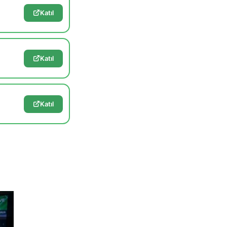
Katıl
Katıl
Katıl