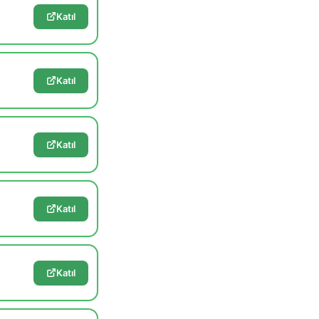
Katıl
Katıl
Katıl
Katıl
Katıl