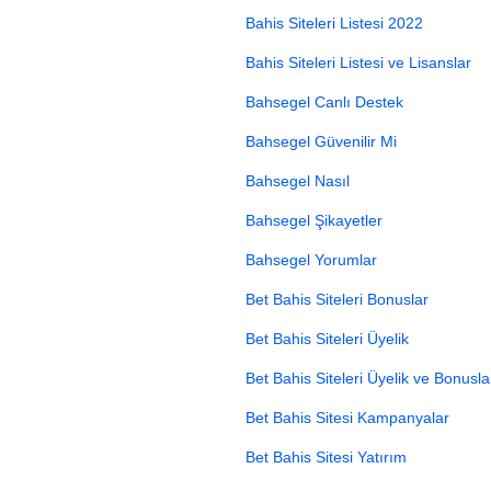
Bahis Siteleri Listesi 2022
Bahis Siteleri Listesi ve Lisanslar
Bahsegel Canlı Destek
Bahsegel Güvenilir Mi
Bahsegel Nasıl
Bahsegel Şikayetler
Bahsegel Yorumlar
Bet Bahis Siteleri Bonuslar
Bet Bahis Siteleri Üyelik
Bet Bahis Siteleri Üyelik ve Bonusla
Bet Bahis Sitesi Kampanyalar
Bet Bahis Sitesi Yatırım