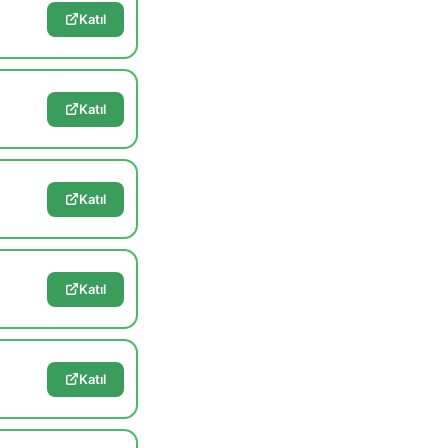
Katıl
Katıl
Katıl
Katıl
Katıl