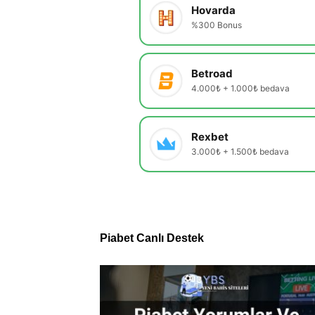
Hovarda
%300 Bonus
Betroad
4.000₺ + 1.000₺ bedava
Rexbet
3.000₺ + 1.500₺ bedava
Piabet Canlı Destek