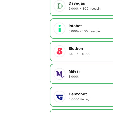
Davegas
5.000₺ + 300 freespin
Intobet
5.000₺ + 150 freespin
Slotbon
7.500₺ + %200
Milyar
8.000₺
Genzobet
4.000₺ Her Ay