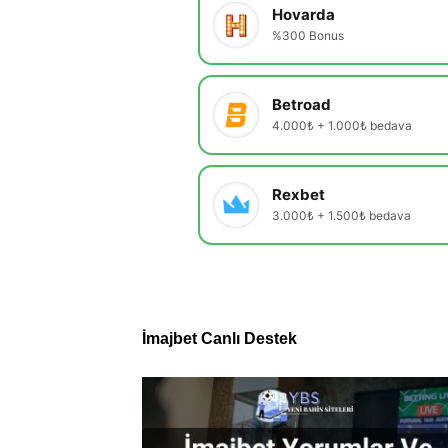
Hovarda
%300 Bonus
Betroad
4.000₺ + 1.000₺ bedava
Rexbet
3.000₺ + 1.500₺ bedava
İmajbet Canlı Destek