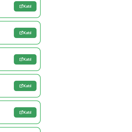
Katıl
Katıl
Katıl
Katıl
Katıl