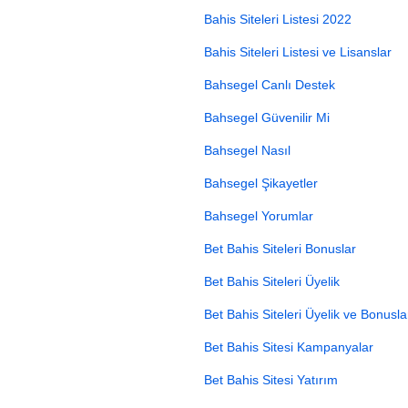
Bahis Siteleri Listesi 2022
Bahis Siteleri Listesi ve Lisanslar
Bahsegel Canlı Destek
Bahsegel Güvenilir Mi
Bahsegel Nasıl
Bahsegel Şikayetler
Bahsegel Yorumlar
Bet Bahis Siteleri Bonuslar
Bet Bahis Siteleri Üyelik
Bet Bahis Siteleri Üyelik ve Bonusla
Bet Bahis Sitesi Kampanyalar
Bet Bahis Sitesi Yatırım