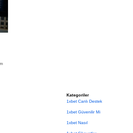
üm
Kategoriler
1xbet Canlı Destek
1xbet Güvenilir Mi
1xbet Nasıl