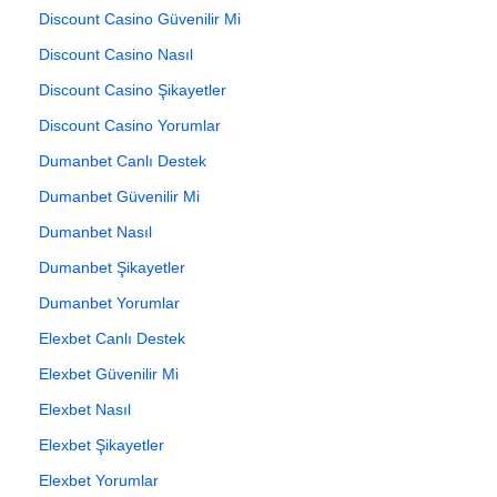
Discount Casino Güvenilir Mi
Discount Casino Nasıl
Discount Casino Şikayetler
Discount Casino Yorumlar
Dumanbet Canlı Destek
Dumanbet Güvenilir Mi
Dumanbet Nasıl
Dumanbet Şikayetler
Dumanbet Yorumlar
Elexbet Canlı Destek
Elexbet Güvenilir Mi
Elexbet Nasıl
Elexbet Şikayetler
Elexbet Yorumlar