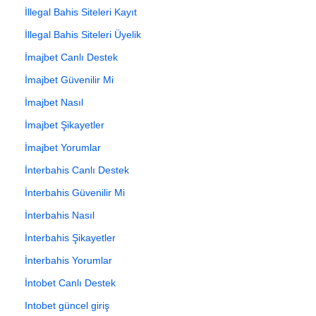
İllegal Bahis Siteleri Kayıt
İllegal Bahis Siteleri Üyelik
İmajbet Canlı Destek
İmajbet Güvenilir Mi
İmajbet Nasıl
İmajbet Şikayetler
İmajbet Yorumlar
İnterbahis Canlı Destek
İnterbahis Güvenilir Mi
İnterbahis Nasıl
İnterbahis Şikayetler
İnterbahis Yorumlar
İntobet Canlı Destek
Intobet güncel giriş