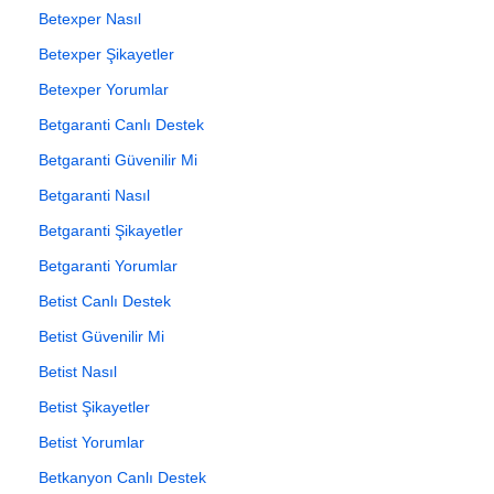
Betexper Nasıl
Betexper Şikayetler
Betexper Yorumlar
Betgaranti Canlı Destek
Betgaranti Güvenilir Mi
Betgaranti Nasıl
Betgaranti Şikayetler
Betgaranti Yorumlar
Betist Canlı Destek
Betist Güvenilir Mi
Betist Nasıl
Betist Şikayetler
Betist Yorumlar
Betkanyon Canlı Destek