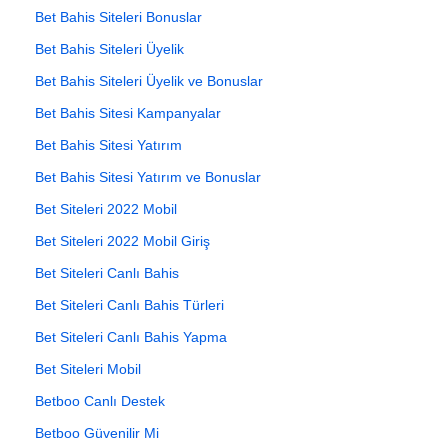
Bet Bahis Siteleri Bonuslar
Bet Bahis Siteleri Üyelik
Bet Bahis Siteleri Üyelik ve Bonuslar
Bet Bahis Sitesi Kampanyalar
Bet Bahis Sitesi Yatırım
Bet Bahis Sitesi Yatırım ve Bonuslar
Bet Siteleri 2022 Mobil
Bet Siteleri 2022 Mobil Giriş
Bet Siteleri Canlı Bahis
Bet Siteleri Canlı Bahis Türleri
Bet Siteleri Canlı Bahis Yapma
Bet Siteleri Mobil
Betboo Canlı Destek
Betboo Güvenilir Mi