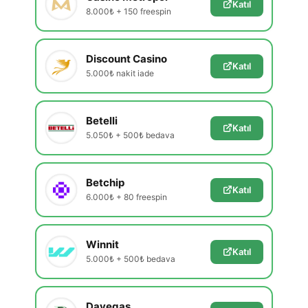
Katıl
8.000₺ + 150 freespin
Discount Casino
Katıl
5.000₺ nakit iade
Betelli
Katıl
5.050₺ + 500₺ bedava
Betchip
Katıl
6.000₺ + 80 freespin
Winnit
Katıl
5.000₺ + 500₺ bedava
Davegas