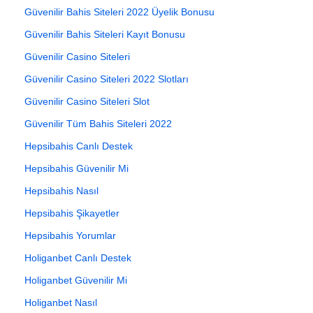
Güvenilir Bahis Siteleri 2022 Üyelik Bonusu
Güvenilir Bahis Siteleri Kayıt Bonusu
Güvenilir Casino Siteleri
Güvenilir Casino Siteleri 2022 Slotları
Güvenilir Casino Siteleri Slot
Güvenilir Tüm Bahis Siteleri 2022
Hepsibahis Canlı Destek
Hepsibahis Güvenilir Mi
Hepsibahis Nasıl
Hepsibahis Şikayetler
Hepsibahis Yorumlar
Holiganbet Canlı Destek
Holiganbet Güvenilir Mi
Holiganbet Nasıl