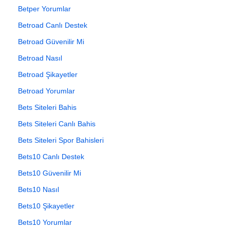
Betper Yorumlar
Betroad Canlı Destek
Betroad Güvenilir Mi
Betroad Nasıl
Betroad Şikayetler
Betroad Yorumlar
Bets Siteleri Bahis
Bets Siteleri Canlı Bahis
Bets Siteleri Spor Bahisleri
Bets10 Canlı Destek
Bets10 Güvenilir Mi
Bets10 Nasıl
Bets10 Şikayetler
Bets10 Yorumlar