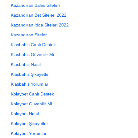
Kazandıran Bahis Siteleri
Kazandıran Bet Siteleri 2022
Kazandıran İdda Siteleri 2022
Kazandıran Siteler
Klasbahis Canlı Destek
Klasbahis Güvenilir Mi
Klasbahis Nasıl
Klasbahis Şikayetler
Klasbahis Yorumlar
Kolaybet Canlı Destek
Kolaybet Güvenilir Mi
Kolaybet Nasıl
Kolaybet Şikayetler
Kolaybet Yorumlar