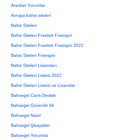
Aresbet Yorumlar
Avrupa bahis siteleri
Bahis Siteleri
Bahis Siteleri Freebet Freespin
Bahis Siteleri Freebet Freespin 2022
Bahis Siteleri Freespin
Bahis Siteleri Lisansları
Bahis Siteleri Listesi 2022
Bahis Siteleri Listesi ve Lisanslar
Bahsegel Canlı Destek
Bahsegel Güvenilir Mi
Bahsegel Nasıl
Bahsegel Şikayetler
Bahsegel Yorumlar