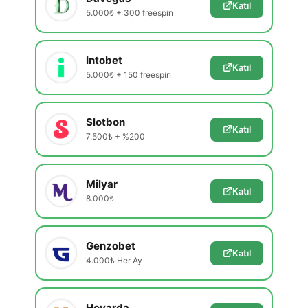
Katıl
5.000₺ + 300 freespin
Intobet
Katıl
5.000₺ + 150 freespin
Slotbon
Katıl
7.500₺ + %200
Milyar
Katıl
8.000₺
Genzobet
Katıl
4.000₺ Her Ay
Hovarda