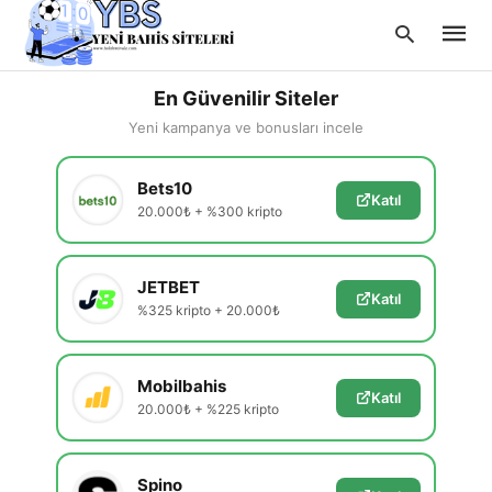
En Güvenilir Siteler
Yeni kampanya ve bonusları incele
Type
Bets10
your
Katıl
searc
20.000₺ + %300 kripto
query
and
hit
enter:
JETBET
Katıl
%325 kripto + 20.000₺
Mobilbahis
Katıl
20.000₺ + %225 kripto
Spino