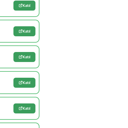
Katıl
Katıl
Katıl
Katıl
Katıl