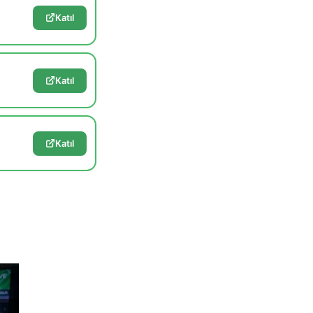
Katıl
Katıl
Katıl