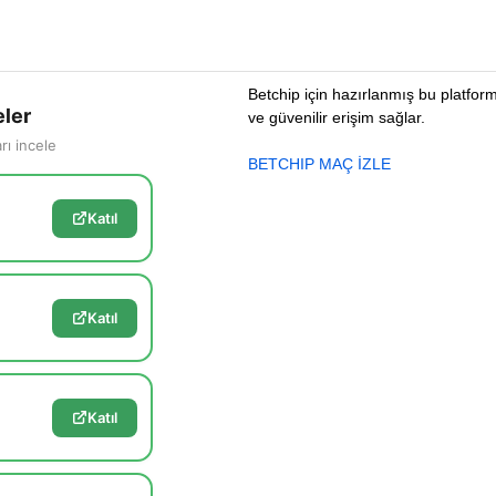
Betchip için hazırlanmış bu platform
eler
ve güvenilir erişim sağlar.
ı incele
BETCHIP MAÇ İZLE
Katıl
Katıl
Katıl