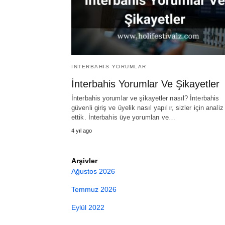
İNTERBAHIS YORUMLAR
İnterbahis Yorumlar Ve Şikayetler
İnterbahis yorumlar ve şikayetler nasıl? İnterbahis
güvenli giriş ve üyelik nasıl yapılır, sizler için analiz
ettik. İnterbahis üye yorumları ve…
4 yıl ago
Arşivler
Ağustos 2026
Temmuz 2026
Eylül 2022