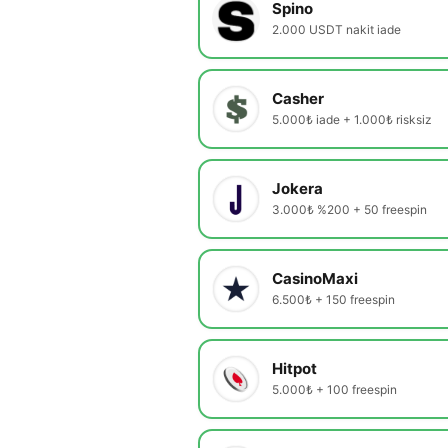
Spino
2.000 USDT nakit iade
Casher
5.000₺ iade + 1.000₺ risksiz
Jokera
3.000₺ %200 + 50 freespin
CasinoMaxi
6.500₺ + 150 freespin
Hitpot
5.000₺ + 100 freespin