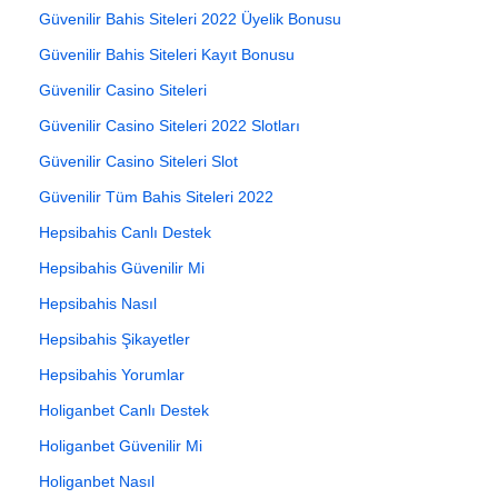
Güvenilir Bahis Siteleri 2022 Üyelik Bonusu
Güvenilir Bahis Siteleri Kayıt Bonusu
Güvenilir Casino Siteleri
Güvenilir Casino Siteleri 2022 Slotları
Güvenilir Casino Siteleri Slot
Güvenilir Tüm Bahis Siteleri 2022
Hepsibahis Canlı Destek
Hepsibahis Güvenilir Mi
Hepsibahis Nasıl
Hepsibahis Şikayetler
Hepsibahis Yorumlar
Holiganbet Canlı Destek
Holiganbet Güvenilir Mi
Holiganbet Nasıl