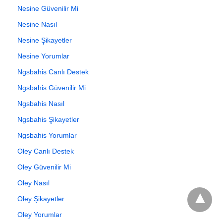
Nesine Güvenilir Mi
Nesine Nasıl
Nesine Şikayetler
Nesine Yorumlar
Ngsbahis Canlı Destek
Ngsbahis Güvenilir Mi
Ngsbahis Nasıl
Ngsbahis Şikayetler
Ngsbahis Yorumlar
Oley Canlı Destek
Oley Güvenilir Mi
Oley Nasıl
Oley Şikayetler
Oley Yorumlar