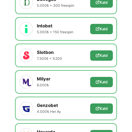
Katıl
5.000₺ + 300 freespin
Intobet
Katıl
5.000₺ + 150 freespin
Slotbon
Katıl
7.500₺ + %200
Milyar
Katıl
8.000₺
Genzobet
Katıl
4.000₺ Her Ay
Hovarda