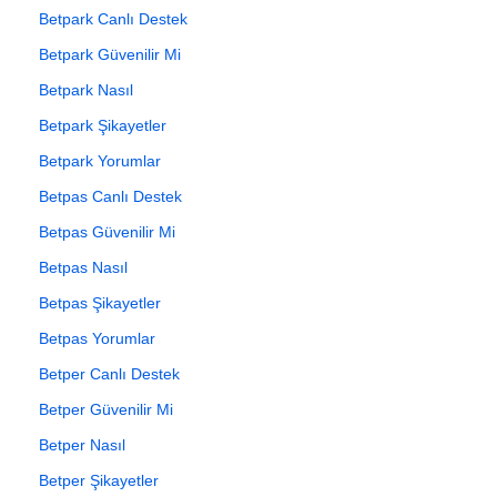
Betpark Canlı Destek
Betpark Güvenilir Mi
Betpark Nasıl
Betpark Şikayetler
Betpark Yorumlar
Betpas Canlı Destek
Betpas Güvenilir Mi
Betpas Nasıl
Betpas Şikayetler
Betpas Yorumlar
Betper Canlı Destek
Betper Güvenilir Mi
Betper Nasıl
Betper Şikayetler