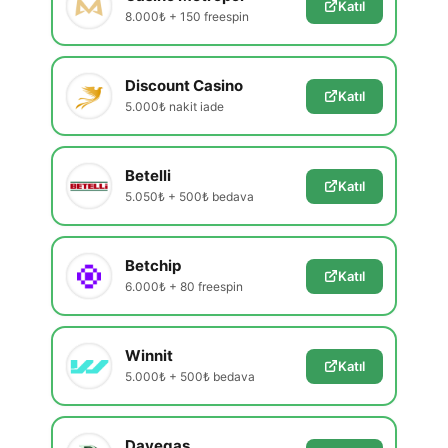
Katıl
8.000₺ + 150 freespin
Discount Casino
Katıl
5.000₺ nakit iade
Betelli
Katıl
5.050₺ + 500₺ bedava
Betchip
Katıl
6.000₺ + 80 freespin
Winnit
Katıl
5.000₺ + 500₺ bedava
Davegas