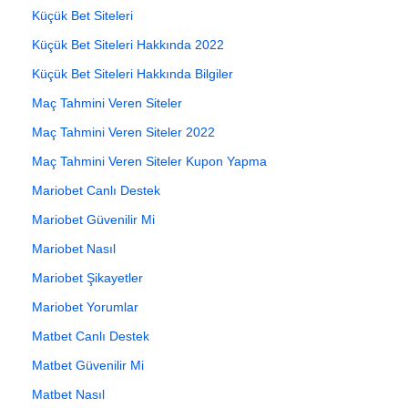
Küçük Bet Siteleri
Küçük Bet Siteleri Hakkında 2022
Küçük Bet Siteleri Hakkında Bilgiler
Maç Tahmini Veren Siteler
Maç Tahmini Veren Siteler 2022
Maç Tahmini Veren Siteler Kupon Yapma
Mariobet Canlı Destek
Mariobet Güvenilir Mi
Mariobet Nasıl
Mariobet Şikayetler
Mariobet Yorumlar
Matbet Canlı Destek
Matbet Güvenilir Mi
Matbet Nasıl