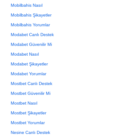
Mobilbahis Nasıl
Mobilbahis Şikayetler
Mobilbahis Yorumlar
Modabet Canlı Destek
Modabet Güvenilir Mi
Modabet Nasıl
Modabet Şikayetler
Modabet Yorumlar
Mostbet Canlı Destek
Mostbet Güvenilir Mi
Mostbet Nasıl
Mostbet Şikayetler
Mostbet Yorumlar
Nesine Canlı Destek