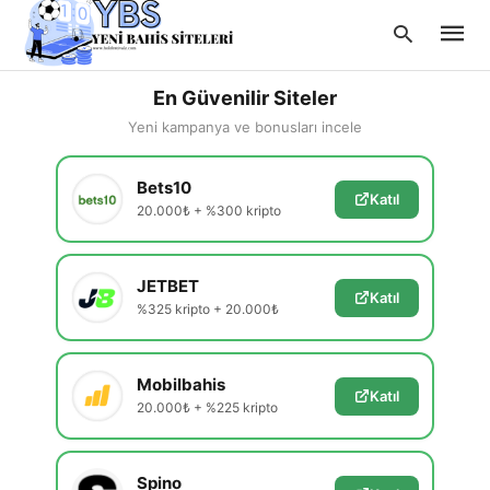
En Güvenilir Siteler
Yeni kampanya ve bonusları incele
Type
Bets10
your
Katıl
searc
20.000₺ + %300 kripto
query
and
hit
enter:
JETBET
Katıl
%325 kripto + 20.000₺
Mobilbahis
Katıl
20.000₺ + %225 kripto
Spino