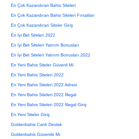
En Çok Kazandıran Bahis Siteleri
En Çok Kazandıran Bahis Siteleri Fırsatları
En Çok Kazandıran Siteler Giriş
En İyi Bet Siteleri 2022
En İyi Bet Siteleri Yatırım Bonusları
En İyi Bet Siteleri Yatırım Bonusları 2022
En Yeni Bahis Siteler Güvenli Mi
En Yeni Bahis Siteleri 2022
En Yeni Bahis Siteleri 2022 Adresi
En Yeni Bahis Siteleri 2022 İllegal
En Yeni Bahis Siteleri 2022 İllegal Giriş
En Yeni Siteler Giriş
Goldenbahis Canlı Destek
Goldenbahis Güvenilir Mi