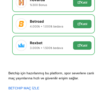
Katıl
%300 Bonus
Betroad
Katıl
4.000₺ + 1.000₺ bedava
Rexbet
Katıl
3.000₺ + 1.500₺ bedava
Betchip için hazırlanmış bu platform, spor severlere canlı
maç yayınlarına hızlı ve güvenilir erişim sağlar.
BETCHIP MAÇ İZLE