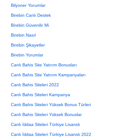
Bilyoner Yorumlar
Birebin Canlı Destek
Birebin Güvenilir Mi
Birebin Nasıl
Birebin Şikayetler
Birebin Yorumlar
Canlı Bahis Site Yatırım Bonusları
Canlı Bahis Site Yatırım Kampanyaları
Canlı Bahis Siteleri 2022
Canlı Bahis Siteleri Kampanya
Canlı Bahis Siteleri Yüksek Bonus Türleri
Canlı Bahis Siteleri Yüksek Bonuslar
Canlı İddaa Siteleri Türkiye Lisanslı
Canlı İddaa Siteleri Türkiye Lisanslı 2022