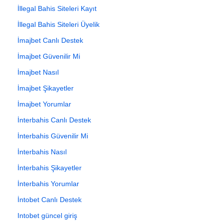
İllegal Bahis Siteleri Kayıt
İllegal Bahis Siteleri Üyelik
İmajbet Canlı Destek
İmajbet Güvenilir Mi
İmajbet Nasıl
İmajbet Şikayetler
İmajbet Yorumlar
İnterbahis Canlı Destek
İnterbahis Güvenilir Mi
İnterbahis Nasıl
İnterbahis Şikayetler
İnterbahis Yorumlar
İntobet Canlı Destek
Intobet güncel giriş