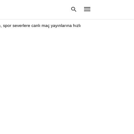
, spor severlere canlı maç yayınlarına hızlı
Type
your
search
query
and
hit
enter: