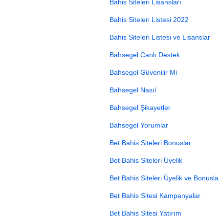
Bahis Siteleri Lisansları
Bahis Siteleri Listesi 2022
Bahis Siteleri Listesi ve Lisanslar
Bahsegel Canlı Destek
Bahsegel Güvenilir Mi
Bahsegel Nasıl
Bahsegel Şikayetler
Bahsegel Yorumlar
Bet Bahis Siteleri Bonuslar
Bet Bahis Siteleri Üyelik
Bet Bahis Siteleri Üyelik ve Bonusla
Bet Bahis Sitesi Kampanyalar
Bet Bahis Sitesi Yatırım