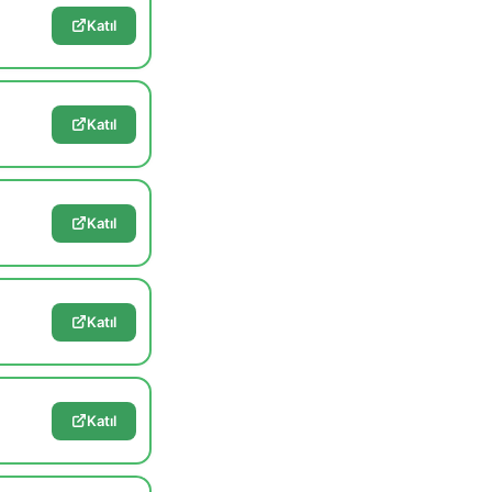
Katıl
Katıl
Katıl
Katıl
Katıl