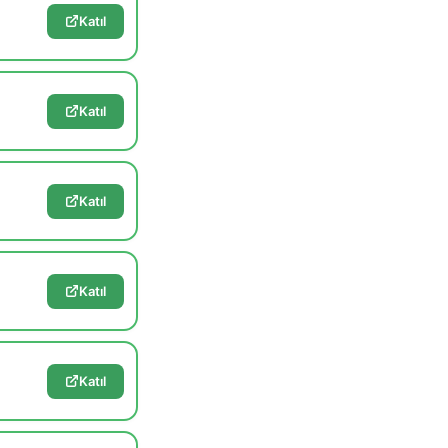
Katıl
Katıl
Katıl
Katıl
Katıl