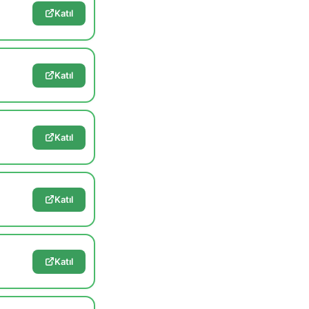
Katıl
Katıl
Katıl
Katıl
Katıl