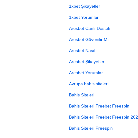
1xbet Şikayetler
1xbet Yorumlar
Aresbet Canlı Destek
Aresbet Güvenilir Mi
Aresbet Nasıl
Aresbet Şikayetler
Aresbet Yorumlar
Avrupa bahis siteleri
Bahis Siteleri
Bahis Siteleri Freebet Freespin
Bahis Siteleri Freebet Freespin 20
Bahis Siteleri Freespin