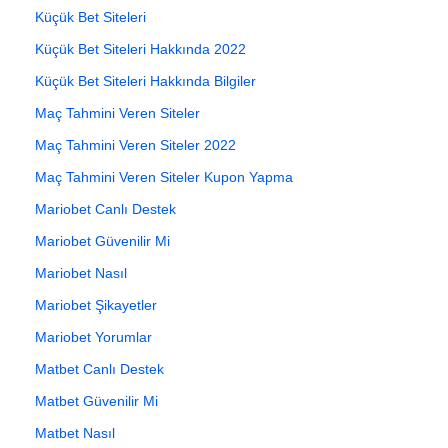
Küçük Bet Siteleri
Küçük Bet Siteleri Hakkında 2022
Küçük Bet Siteleri Hakkında Bilgiler
Maç Tahmini Veren Siteler
Maç Tahmini Veren Siteler 2022
Maç Tahmini Veren Siteler Kupon Yapma
Mariobet Canlı Destek
Mariobet Güvenilir Mi
Mariobet Nasıl
Mariobet Şikayetler
Mariobet Yorumlar
Matbet Canlı Destek
Matbet Güvenilir Mi
Matbet Nasıl