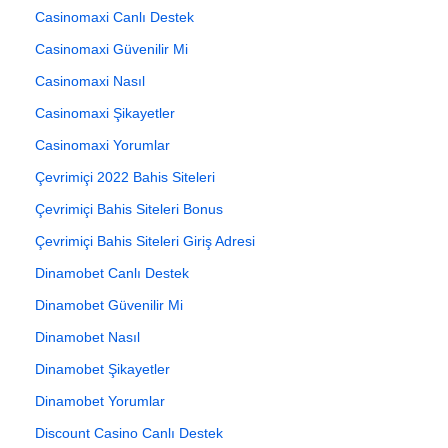
Casinomaxi Canlı Destek
Casinomaxi Güvenilir Mi
Casinomaxi Nasıl
Casinomaxi Şikayetler
Casinomaxi Yorumlar
Çevrimiçi 2022 Bahis Siteleri
Çevrimiçi Bahis Siteleri Bonus
Çevrimiçi Bahis Siteleri Giriş Adresi
Dinamobet Canlı Destek
Dinamobet Güvenilir Mi
Dinamobet Nasıl
Dinamobet Şikayetler
Dinamobet Yorumlar
Discount Casino Canlı Destek