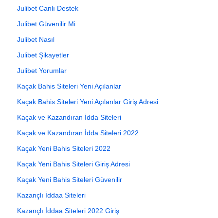
Julibet Canlı Destek
Julibet Güvenilir Mi
Julibet Nasıl
Julibet Şikayetler
Julibet Yorumlar
Kaçak Bahis Siteleri Yeni Açılanlar
Kaçak Bahis Siteleri Yeni Açılanlar Giriş Adresi
Kaçak ve Kazandıran İdda Siteleri
Kaçak ve Kazandıran İdda Siteleri 2022
Kaçak Yeni Bahis Siteleri 2022
Kaçak Yeni Bahis Siteleri Giriş Adresi
Kaçak Yeni Bahis Siteleri Güvenilir
Kazançlı İddaa Siteleri
Kazançlı İddaa Siteleri 2022 Giriş