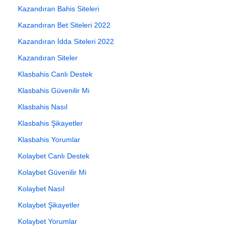
Kazandıran Bahis Siteleri
Kazandıran Bet Siteleri 2022
Kazandıran İdda Siteleri 2022
Kazandıran Siteler
Klasbahis Canlı Destek
Klasbahis Güvenilir Mi
Klasbahis Nasıl
Klasbahis Şikayetler
Klasbahis Yorumlar
Kolaybet Canlı Destek
Kolaybet Güvenilir Mi
Kolaybet Nasıl
Kolaybet Şikayetler
Kolaybet Yorumlar