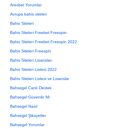
Aresbet Yorumlar
Avrupa bahis siteleri
Bahis Siteleri
Bahis Siteleri Freebet Freespin
Bahis Siteleri Freebet Freespin 2022
Bahis Siteleri Freespin
Bahis Siteleri Lisansları
Bahis Siteleri Listesi 2022
Bahis Siteleri Listesi ve Lisanslar
Bahsegel Canlı Destek
Bahsegel Güvenilir Mi
Bahsegel Nasıl
Bahsegel Şikayetler
Bahsegel Yorumlar