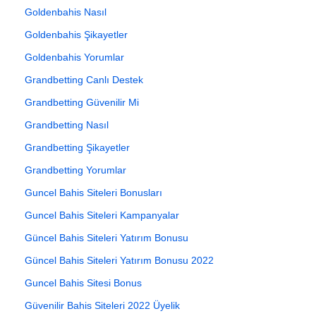
Goldenbahis Nasıl
Goldenbahis Şikayetler
Goldenbahis Yorumlar
Grandbetting Canlı Destek
Grandbetting Güvenilir Mi
Grandbetting Nasıl
Grandbetting Şikayetler
Grandbetting Yorumlar
Guncel Bahis Siteleri Bonusları
Guncel Bahis Siteleri Kampanyalar
Güncel Bahis Siteleri Yatırım Bonusu
Güncel Bahis Siteleri Yatırım Bonusu 2022
Guncel Bahis Sitesi Bonus
Güvenilir Bahis Siteleri 2022 Üyelik