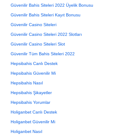
Güvenilir Bahis Siteleri 2022 Üyelik Bonusu
Güvenilir Bahis Siteleri Kayıt Bonusu
Güvenilir Casino Siteleri
Güvenilir Casino Siteleri 2022 Slotları
Güvenilir Casino Siteleri Slot
Güvenilir Tüm Bahis Siteleri 2022
Hepsibahis Canlı Destek
Hepsibahis Güvenilir Mi
Hepsibahis Nasıl
Hepsibahis Şikayetler
Hepsibahis Yorumlar
Holiganbet Canlı Destek
Holiganbet Güvenilir Mi
Holiganbet Nasıl