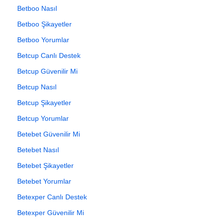
Betboo Nasıl
Betboo Şikayetler
Betboo Yorumlar
Betcup Canlı Destek
Betcup Güvenilir Mi
Betcup Nasıl
Betcup Şikayetler
Betcup Yorumlar
Betebet Güvenilir Mi
Betebet Nasıl
Betebet Şikayetler
Betebet Yorumlar
Betexper Canlı Destek
Betexper Güvenilir Mi