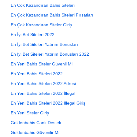
En Çok Kazandıran Bahis Siteleri
En Çok Kazandıran Bahis Siteleri Fırsatları
En Çok Kazandıran Siteler Giriş
En İyi Bet Siteleri 2022
En İyi Bet Siteleri Yatırım Bonusları
En İyi Bet Siteleri Yatırım Bonusları 2022
En Yeni Bahis Siteler Güvenli Mi
En Yeni Bahis Siteleri 2022
En Yeni Bahis Siteleri 2022 Adresi
En Yeni Bahis Siteleri 2022 İllegal
En Yeni Bahis Siteleri 2022 İllegal Giriş
En Yeni Siteler Giriş
Goldenbahis Canlı Destek
Goldenbahis Güvenilir Mi