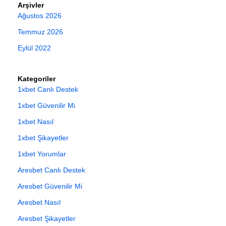
Arşivler
Ağustos 2026
Temmuz 2026
Eylül 2022
Kategoriler
1xbet Canlı Destek
1xbet Güvenilir Mi
1xbet Nasıl
1xbet Şikayetler
1xbet Yorumlar
Aresbet Canlı Destek
Aresbet Güvenilir Mi
Aresbet Nasıl
Aresbet Şikayetler