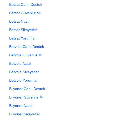
Betsat Canlı Destek
Betsat Güvenilir Mi
Betsat Nasıl
Betsat Şikayetler
Betsat Yorumlar
Betvole Canlı Destek
Betvole Güvenilir Mi
Betvole Nasıl
Betvole Şikayetler
Betvole Yorumlar
Bilyoner Canlı Destek
Bilyoner Güvenilir Mi
Bilyoner Nasıl
Bilyoner Şikayetler