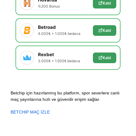
Katıl
%300 Bonus
Betroad
Katıl
4.000₺ + 1.000₺ bedava
Rexbet
Katıl
3.000₺ + 1.500₺ bedava
Betchip için hazırlanmış bu platform, spor severlere canlı
maç yayınlarına hızlı ve güvenilir erişim sağlar.
BETCHIP MAÇ İZLE