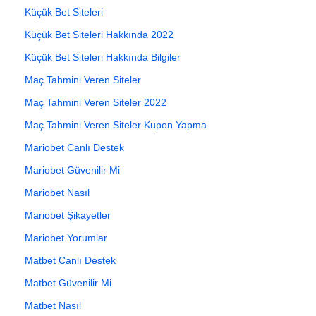
Küçük Bet Siteleri
Küçük Bet Siteleri Hakkında 2022
Küçük Bet Siteleri Hakkında Bilgiler
Maç Tahmini Veren Siteler
Maç Tahmini Veren Siteler 2022
Maç Tahmini Veren Siteler Kupon Yapma
Mariobet Canlı Destek
Mariobet Güvenilir Mi
Mariobet Nasıl
Mariobet Şikayetler
Mariobet Yorumlar
Matbet Canlı Destek
Matbet Güvenilir Mi
Matbet Nasıl