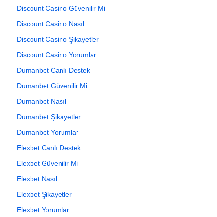
Discount Casino Güvenilir Mi
Discount Casino Nasıl
Discount Casino Şikayetler
Discount Casino Yorumlar
Dumanbet Canlı Destek
Dumanbet Güvenilir Mi
Dumanbet Nasıl
Dumanbet Şikayetler
Dumanbet Yorumlar
Elexbet Canlı Destek
Elexbet Güvenilir Mi
Elexbet Nasıl
Elexbet Şikayetler
Elexbet Yorumlar