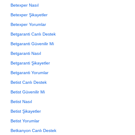
Betexper Nasıl
Betexper Şikayetler
Betexper Yorumlar
Betgaranti Canlı Destek
Betgaranti Güvenilir Mi
Betgaranti Nasıl
Betgaranti Şikayetler
Betgaranti Yorumlar
Betist Canlı Destek
Betist Güvenilir Mi
Betist Nasıl
Betist Şikayetler
Betist Yorumlar
Betkanyon Canlı Destek