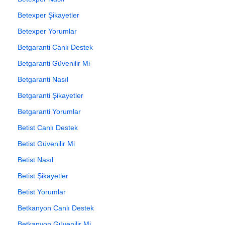
Betexper Şikayetler
Betexper Yorumlar
Betgaranti Canlı Destek
Betgaranti Güvenilir Mi
Betgaranti Nasıl
Betgaranti Şikayetler
Betgaranti Yorumlar
Betist Canlı Destek
Betist Güvenilir Mi
Betist Nasıl
Betist Şikayetler
Betist Yorumlar
Betkanyon Canlı Destek
Betkanyon Güvenilir Mi