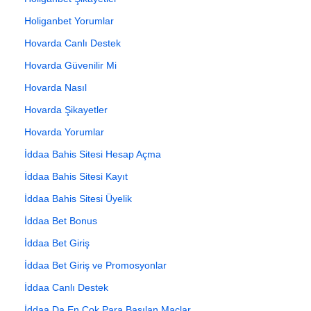
Holiganbet Yorumlar
Hovarda Canlı Destek
Hovarda Güvenilir Mi
Hovarda Nasıl
Hovarda Şikayetler
Hovarda Yorumlar
İddaa Bahis Sitesi Hesap Açma
İddaa Bahis Sitesi Kayıt
İddaa Bahis Sitesi Üyelik
İddaa Bet Bonus
İddaa Bet Giriş
İddaa Bet Giriş ve Promosyonlar
İddaa Canlı Destek
İddaa Da En Çok Para Basılan Maçlar