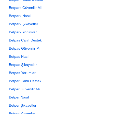
Betpark Güvenilir Mi
Betpark Nasıl
Betpark Şikayetler
Betpark Yorumlar
Betpas Canlı Destek
Betpas Güvenilir Mi
Betpas Nasıl
Betpas Şikayetler
Betpas Yorumlar
Betper Canlı Destek
Betper Güvenilir Mi
Betper Nasıl
Betper Şikayetler
Betper Yorumlar