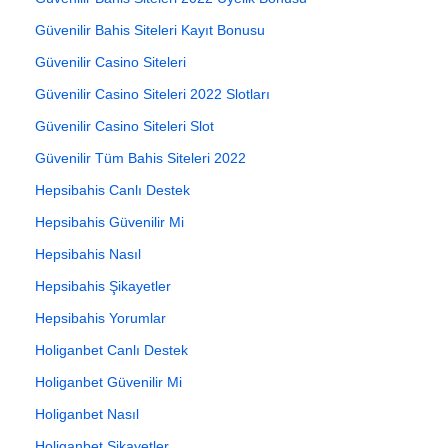
Güvenilir Bahis Siteleri Kayıt Bonusu
Güvenilir Casino Siteleri
Güvenilir Casino Siteleri 2022 Slotları
Güvenilir Casino Siteleri Slot
Güvenilir Tüm Bahis Siteleri 2022
Hepsibahis Canlı Destek
Hepsibahis Güvenilir Mi
Hepsibahis Nasıl
Hepsibahis Şikayetler
Hepsibahis Yorumlar
Holiganbet Canlı Destek
Holiganbet Güvenilir Mi
Holiganbet Nasıl
Holiganbet Şikayetler