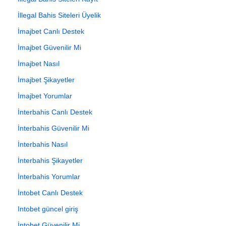
İllegal Bahis Siteleri Üyelik
İmajbet Canlı Destek
İmajbet Güvenilir Mi
İmajbet Nasıl
İmajbet Şikayetler
İmajbet Yorumlar
İnterbahis Canlı Destek
İnterbahis Güvenilir Mi
İnterbahis Nasıl
İnterbahis Şikayetler
İnterbahis Yorumlar
İntobet Canlı Destek
Intobet güncel giriş
İntobet Güvenilir Mi