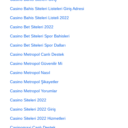
Casino Bahis Siteleri Listeleri Giriş Adresi
Casino Bahis Siteleri Listeli 2022
Casino Bet Siteleri 2022
Casino Bet Siteleri Spor Bahisleri
Casino Bet Siteleri Spor Dalları
Casino Metropol Canlı Destek
Casino Metropol Güvenilir Mi
Casino Metropol Nasıl
Casino Metropol Şikayetler
Casino Metropol Yorumlar
Casino Siteleri 2022
Casino Siteleri 2022 Giriş
Casino Siteleri 2022 Hizmetleri
Casinomaxi Canlı Destek