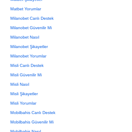
Matbet Yorumlar
Milanobet Canlı Destek
Milanobet Güvenilir Mi
Milanobet Nasıl
Milanobet Şikayetler
Milanobet Yorumlar
Misli Canlı Destek
Misli Güvenilir Mi
Misli Nasıl
Misli Şikayetler
Misli Yorumlar
Mobilbahis Canlı Destek
Mobilbahis Güvenilir Mi
Mobilbahis Nasıl