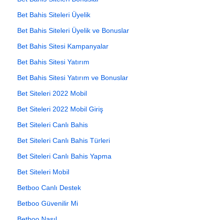
Bet Bahis Siteleri Üyelik
Bet Bahis Siteleri Üyelik ve Bonuslar
Bet Bahis Sitesi Kampanyalar
Bet Bahis Sitesi Yatırım
Bet Bahis Sitesi Yatırım ve Bonuslar
Bet Siteleri 2022 Mobil
Bet Siteleri 2022 Mobil Giriş
Bet Siteleri Canlı Bahis
Bet Siteleri Canlı Bahis Türleri
Bet Siteleri Canlı Bahis Yapma
Bet Siteleri Mobil
Betboo Canlı Destek
Betboo Güvenilir Mi
Betboo Nasıl