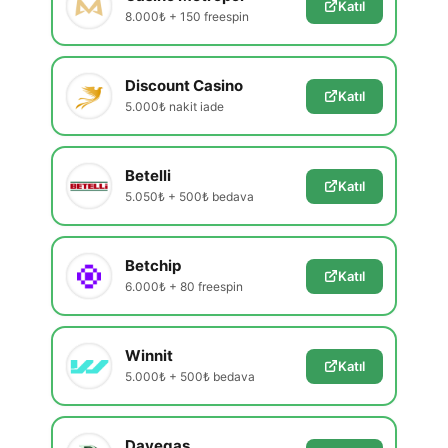
Katıl
8.000₺ + 150 freespin
Discount Casino
Katıl
5.000₺ nakit iade
Betelli
Katıl
5.050₺ + 500₺ bedava
Betchip
Katıl
6.000₺ + 80 freespin
Winnit
Katıl
5.000₺ + 500₺ bedava
Davegas