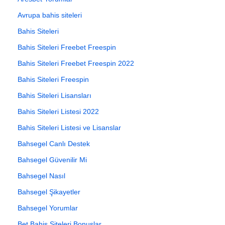
Avrupa bahis siteleri
Bahis Siteleri
Bahis Siteleri Freebet Freespin
Bahis Siteleri Freebet Freespin 2022
Bahis Siteleri Freespin
Bahis Siteleri Lisansları
Bahis Siteleri Listesi 2022
Bahis Siteleri Listesi ve Lisanslar
Bahsegel Canlı Destek
Bahsegel Güvenilir Mi
Bahsegel Nasıl
Bahsegel Şikayetler
Bahsegel Yorumlar
Bet Bahis Siteleri Bonuslar