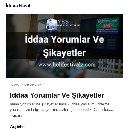
İddaa Nasıl
İDDAA YORUMLAR
İddaa Yorumlar Ve Şikayetler
İddaa yorumlar ve şikayetler nasıl? İddaa yasal mı, ödeme
yapar mı ve belge istiyor mu sizler için inceledik. Canlı İddaa…
4 yıl ago
Arşivler