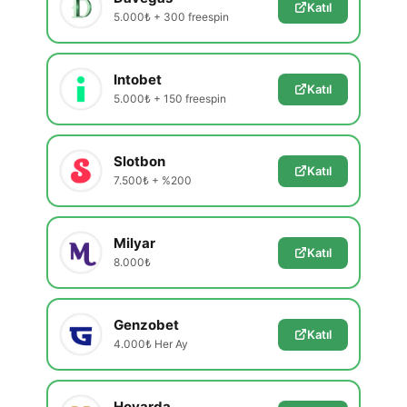
Katıl
5.000₺ + 300 freespin
Intobet
Katıl
5.000₺ + 150 freespin
Slotbon
Katıl
7.500₺ + %200
Milyar
Katıl
8.000₺
Genzobet
Katıl
4.000₺ Her Ay
Hovarda