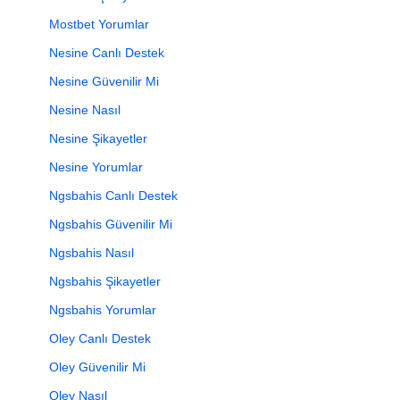
Mostbet Yorumlar
Nesine Canlı Destek
Nesine Güvenilir Mi
Nesine Nasıl
Nesine Şikayetler
Nesine Yorumlar
Ngsbahis Canlı Destek
Ngsbahis Güvenilir Mi
Ngsbahis Nasıl
Ngsbahis Şikayetler
Ngsbahis Yorumlar
Oley Canlı Destek
Oley Güvenilir Mi
Oley Nasıl