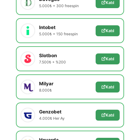
Katıl
5.000₺ + 300 freespin
Intobet
Katıl
5.000₺ + 150 freespin
Slotbon
Katıl
7.500₺ + %200
Milyar
Katıl
8.000₺
Genzobet
Katıl
4.000₺ Her Ay
Hovarda