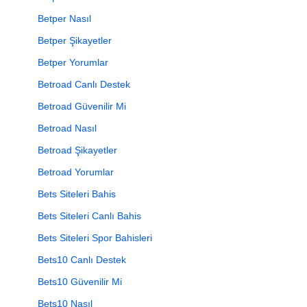
Betper Nasıl
Betper Şikayetler
Betper Yorumlar
Betroad Canlı Destek
Betroad Güvenilir Mi
Betroad Nasıl
Betroad Şikayetler
Betroad Yorumlar
Bets Siteleri Bahis
Bets Siteleri Canlı Bahis
Bets Siteleri Spor Bahisleri
Bets10 Canlı Destek
Bets10 Güvenilir Mi
Bets10 Nasıl