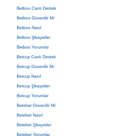
Betboo Canlı Destek
Betboo Güvenilir Mi
Betboo Nasıl
Betboo Şikayetler
Betboo Yorumlar
Betcup Canlı Destek
Betcup Güvenilir Mi
Betcup Nasıl
Betcup Şikayetler
Betcup Yorumlar
Betebet Güvenilir Mi
Betebet Nasıl
Betebet Şikayetler
Betebet Yorumlar