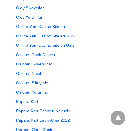
Oley Şikayetler
Oley Yorumlar
Online Yeni Casino Siteleri
Online Yeni Casino Siteleri 2022
Online Yeni Casino Siteleri Giriş
Oslobet Canlı Destek
Oslobet Güvenilir Mi
Oslobet Nasıl
Oslobet Şikayetler
Oslobet Yorumlar
Papara Kart
Papara Kart Çeşitleri Nelerdir
Papara Kart Satın Alma 2022
Perabet Canlı Destek