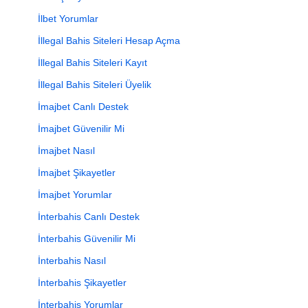
İlbet Yorumlar
İllegal Bahis Siteleri Hesap Açma
İllegal Bahis Siteleri Kayıt
İllegal Bahis Siteleri Üyelik
İmajbet Canlı Destek
İmajbet Güvenilir Mi
İmajbet Nasıl
İmajbet Şikayetler
İmajbet Yorumlar
İnterbahis Canlı Destek
İnterbahis Güvenilir Mi
İnterbahis Nasıl
İnterbahis Şikayetler
İnterbahis Yorumlar