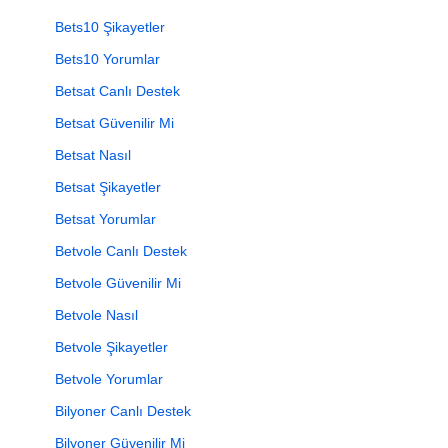
Bets10 Şikayetler
Bets10 Yorumlar
Betsat Canlı Destek
Betsat Güvenilir Mi
Betsat Nasıl
Betsat Şikayetler
Betsat Yorumlar
Betvole Canlı Destek
Betvole Güvenilir Mi
Betvole Nasıl
Betvole Şikayetler
Betvole Yorumlar
Bilyoner Canlı Destek
Bilyoner Güvenilir Mi