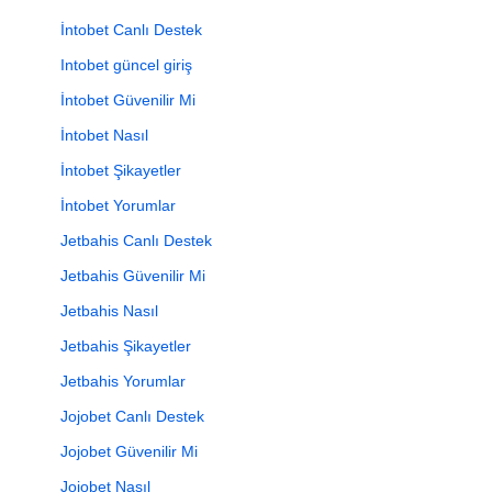
İntobet Canlı Destek
Intobet güncel giriş
İntobet Güvenilir Mi
İntobet Nasıl
İntobet Şikayetler
İntobet Yorumlar
Jetbahis Canlı Destek
Jetbahis Güvenilir Mi
Jetbahis Nasıl
Jetbahis Şikayetler
Jetbahis Yorumlar
Jojobet Canlı Destek
Jojobet Güvenilir Mi
Jojobet Nasıl