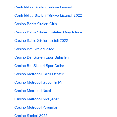
Canlı İddaa Siteleri Türkiye Lisanslı
Canlı İddaa Siteleri Türkiye Lisanslı 2022
Casino Bahis Siteleri Giriş
Casino Bahis Siteleri Listeleri Giriş Adresi
Casino Bahis Siteleri Listeli 2022
Casino Bet Siteleri 2022
Casino Bet Siteleri Spor Bahisleri
Casino Bet Siteleri Spor Dalları
Casino Metropol Canlı Destek
Casino Metropol Güvenilir Mi
Casino Metropol Nasıl
Casino Metropol Şikayetler
Casino Metropol Yorumlar
Casino Siteleri 2022