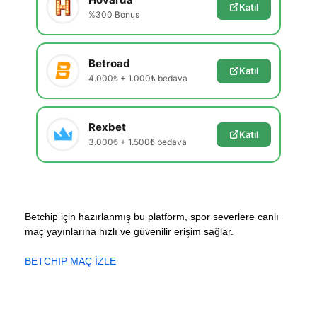
Katıl
%300 Bonus
Betroad
Katıl
4.000₺ + 1.000₺ bedava
Rexbet
Katıl
3.000₺ + 1.500₺ bedava
Betchip için hazırlanmış bu platform, spor severlere canlı
maç yayınlarına hızlı ve güvenilir erişim sağlar.
BETCHIP MAÇ İZLE