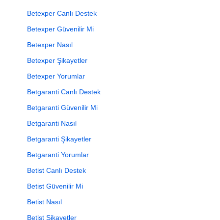
Betexper Canlı Destek
Betexper Güvenilir Mi
Betexper Nasıl
Betexper Şikayetler
Betexper Yorumlar
Betgaranti Canlı Destek
Betgaranti Güvenilir Mi
Betgaranti Nasıl
Betgaranti Şikayetler
Betgaranti Yorumlar
Betist Canlı Destek
Betist Güvenilir Mi
Betist Nasıl
Betist Şikayetler