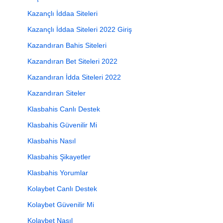
Kazançlı İddaa Siteleri
Kazançlı İddaa Siteleri 2022 Giriş
Kazandıran Bahis Siteleri
Kazandıran Bet Siteleri 2022
Kazandıran İdda Siteleri 2022
Kazandıran Siteler
Klasbahis Canlı Destek
Klasbahis Güvenilir Mi
Klasbahis Nasıl
Klasbahis Şikayetler
Klasbahis Yorumlar
Kolaybet Canlı Destek
Kolaybet Güvenilir Mi
Kolaybet Nasıl