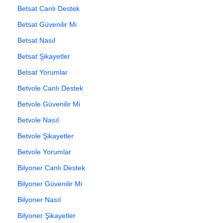
Betsat Canlı Destek
Betsat Güvenilir Mi
Betsat Nasıl
Betsat Şikayetler
Betsat Yorumlar
Betvole Canlı Destek
Betvole Güvenilir Mi
Betvole Nasıl
Betvole Şikayetler
Betvole Yorumlar
Bilyoner Canlı Destek
Bilyoner Güvenilir Mi
Bilyoner Nasıl
Bilyoner Şikayetler