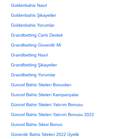
Goldenbahis Nasıl
Goldenbahis Şikayetler
Goldenbahis Yorumlar
Grandbetting Canlı Destek
Grandbetting Güvenilir Mi
Grandbetting Nasıl
Grandbetting Şikayetler
Grandbetting Yorumlar
Guncel Bahis Siteleri Bonusları
Guncel Bahis Siteleri Kampanyalar
Güncel Bahis Siteleri Yatırım Bonusu
Güncel Bahis Siteleri Yatırım Bonusu 2022
Guncel Bahis Sitesi Bonus
Güvenilir Bahis Siteleri 2022 Üyelik