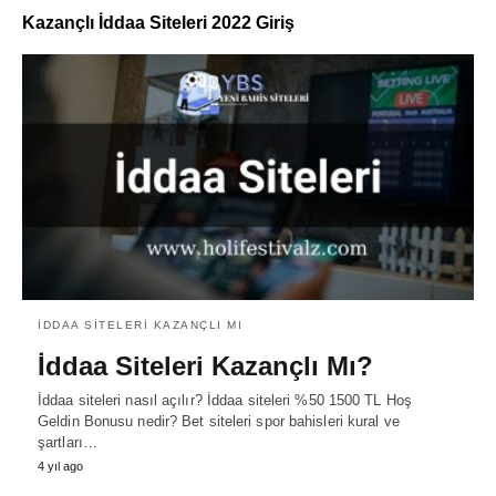
Kazançlı İddaa Siteleri 2022 Giriş
İDDAA SITELERI KAZANÇLI MI
İddaa Siteleri Kazançlı Mı?
İddaa siteleri nasıl açılır? İddaa siteleri %50 1500 TL Hoş
Geldin Bonusu nedir? Bet siteleri spor bahisleri kural ve
şartları…
4 yıl ago