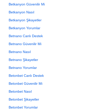
Betkanyon Güvenilir Mi
Betkanyon Nasıl
Betkanyon Şikayetler
Betkanyon Yorumlar
Betnano Canlı Destek
Betnano Güvenilir Mi
Betnano Nasıl
Betnano Şikayetler
Betnano Yorumlar
Betonbet Canlı Destek
Betonbet Güvenilir Mi
Betonbet Nasıl
Betonbet Şikayetler
Betonbet Yorumlar