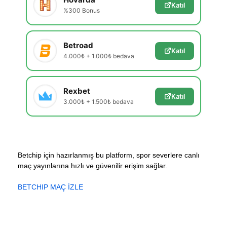
Katıl
%300 Bonus
Betroad
Katıl
4.000₺ + 1.000₺ bedava
Rexbet
Katıl
3.000₺ + 1.500₺ bedava
Betchip için hazırlanmış bu platform, spor severlere canlı
maç yayınlarına hızlı ve güvenilir erişim sağlar.
BETCHIP MAÇ İZLE