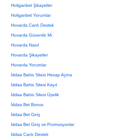
Holiganbet Şikayetler
Holiganbet Yorumlar
Hovarda Canlı Destek
Hovarda Güvenilir Mi
Hovarda Nasıl
Hovarda Şikayetler
Hovarda Yorumlar
İddaa Bahis Sitesi Hesap Açma
İddaa Bahis Sitesi Kayıt
İddaa Bahis Sitesi Üyelik
İddaa Bet Bonus
İddaa Bet Giriş
İddaa Bet Giriş ve Promosyonlar
İddaa Canlı Destek