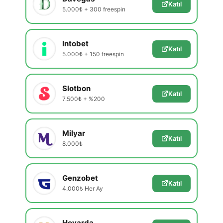
Katıl
5.000₺ + 300 freespin
Intobet
Katıl
5.000₺ + 150 freespin
Slotbon
Katıl
7.500₺ + %200
Milyar
Katıl
8.000₺
Genzobet
Katıl
4.000₺ Her Ay
Hovarda