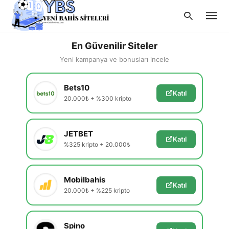
En Güvenilir Siteler
Yeni kampanya ve bonusları incele
Type
Bets10
your
Katıl
searc
20.000₺ + %300 kripto
query
and
hit
enter:
JETBET
Katıl
%325 kripto + 20.000₺
Mobilbahis
Katıl
20.000₺ + %225 kripto
Spino