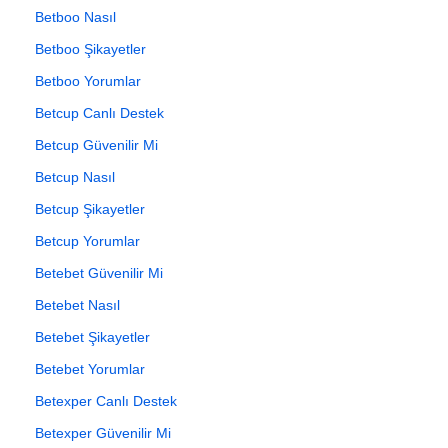
Betboo Nasıl
Betboo Şikayetler
Betboo Yorumlar
Betcup Canlı Destek
Betcup Güvenilir Mi
Betcup Nasıl
Betcup Şikayetler
Betcup Yorumlar
Betebet Güvenilir Mi
Betebet Nasıl
Betebet Şikayetler
Betebet Yorumlar
Betexper Canlı Destek
Betexper Güvenilir Mi