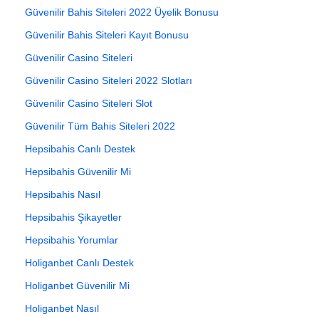
Güvenilir Bahis Siteleri 2022 Üyelik Bonusu
Güvenilir Bahis Siteleri Kayıt Bonusu
Güvenilir Casino Siteleri
Güvenilir Casino Siteleri 2022 Slotları
Güvenilir Casino Siteleri Slot
Güvenilir Tüm Bahis Siteleri 2022
Hepsibahis Canlı Destek
Hepsibahis Güvenilir Mi
Hepsibahis Nasıl
Hepsibahis Şikayetler
Hepsibahis Yorumlar
Holiganbet Canlı Destek
Holiganbet Güvenilir Mi
Holiganbet Nasıl