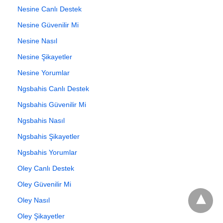
Nesine Canlı Destek
Nesine Güvenilir Mi
Nesine Nasıl
Nesine Şikayetler
Nesine Yorumlar
Ngsbahis Canlı Destek
Ngsbahis Güvenilir Mi
Ngsbahis Nasıl
Ngsbahis Şikayetler
Ngsbahis Yorumlar
Oley Canlı Destek
Oley Güvenilir Mi
Oley Nasıl
Oley Şikayetler