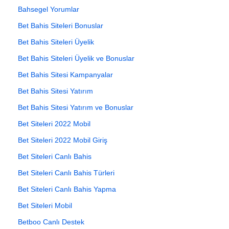
Bahsegel Yorumlar
Bet Bahis Siteleri Bonuslar
Bet Bahis Siteleri Üyelik
Bet Bahis Siteleri Üyelik ve Bonuslar
Bet Bahis Sitesi Kampanyalar
Bet Bahis Sitesi Yatırım
Bet Bahis Sitesi Yatırım ve Bonuslar
Bet Siteleri 2022 Mobil
Bet Siteleri 2022 Mobil Giriş
Bet Siteleri Canlı Bahis
Bet Siteleri Canlı Bahis Türleri
Bet Siteleri Canlı Bahis Yapma
Bet Siteleri Mobil
Betboo Canlı Destek