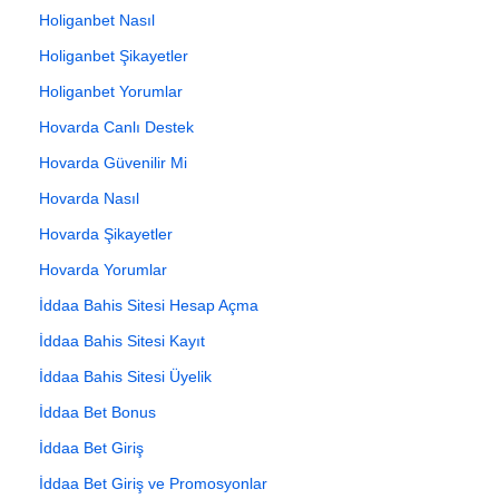
Holiganbet Nasıl
Holiganbet Şikayetler
Holiganbet Yorumlar
Hovarda Canlı Destek
Hovarda Güvenilir Mi
Hovarda Nasıl
Hovarda Şikayetler
Hovarda Yorumlar
İddaa Bahis Sitesi Hesap Açma
İddaa Bahis Sitesi Kayıt
İddaa Bahis Sitesi Üyelik
İddaa Bet Bonus
İddaa Bet Giriş
İddaa Bet Giriş ve Promosyonlar