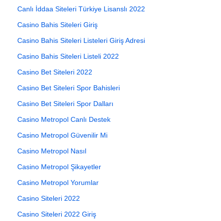
Canlı İddaa Siteleri Türkiye Lisanslı 2022
Casino Bahis Siteleri Giriş
Casino Bahis Siteleri Listeleri Giriş Adresi
Casino Bahis Siteleri Listeli 2022
Casino Bet Siteleri 2022
Casino Bet Siteleri Spor Bahisleri
Casino Bet Siteleri Spor Dalları
Casino Metropol Canlı Destek
Casino Metropol Güvenilir Mi
Casino Metropol Nasıl
Casino Metropol Şikayetler
Casino Metropol Yorumlar
Casino Siteleri 2022
Casino Siteleri 2022 Giriş