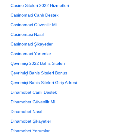
Casino Siteleri 2022 Hizmetleri
Casinomaxi Canlı Destek
Casinomaxi Güvenilir Mi
Casinomaxi Nasıl
Casinomaxi Şikayetler
Casinomaxi Yorumlar
Çevrimiçi 2022 Bahis Siteleri
Çevrimiçi Bahis Siteleri Bonus
Çevrimiçi Bahis Siteleri Giriş Adresi
Dinamobet Canlı Destek
Dinamobet Güvenilir Mi
Dinamobet Nasıl
Dinamobet Şikayetler
Dinamobet Yorumlar