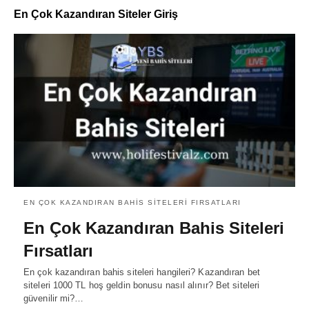
En Çok Kazandıran Siteler Giriş
EN ÇOK KAZANDIRAN BAHIS SITELERI FIRSATLARI
En Çok Kazandıran Bahis Siteleri
Fırsatları
En çok kazandıran bahis siteleri hangileri? Kazandıran bet
siteleri 1000 TL hoş geldin bonusu nasıl alınır? Bet siteleri
güvenilir mi?…