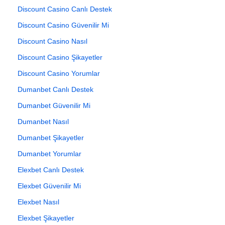
Discount Casino Canlı Destek
Discount Casino Güvenilir Mi
Discount Casino Nasıl
Discount Casino Şikayetler
Discount Casino Yorumlar
Dumanbet Canlı Destek
Dumanbet Güvenilir Mi
Dumanbet Nasıl
Dumanbet Şikayetler
Dumanbet Yorumlar
Elexbet Canlı Destek
Elexbet Güvenilir Mi
Elexbet Nasıl
Elexbet Şikayetler