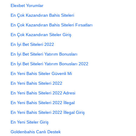
Elexbet Yorumlar
En Çok Kazandıran Bahis Siteleri
En Çok Kazandıran Bahis Siteleri Fırsatları
En Çok Kazandıran Siteler Giriş
En İyi Bet Siteleri 2022
En İyi Bet Siteleri Yatırım Bonusları
En İyi Bet Siteleri Yatırım Bonusları 2022
En Yeni Bahis Siteler Güvenli Mi
En Yeni Bahis Siteleri 2022
En Yeni Bahis Siteleri 2022 Adresi
En Yeni Bahis Siteleri 2022 İllegal
En Yeni Bahis Siteleri 2022 İllegal Giriş
En Yeni Siteler Giriş
Goldenbahis Canlı Destek