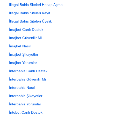
İllegal Bahis Siteleri Hesap Açma
İllegal Bahis Siteleri Kayıt
İllegal Bahis Siteleri Üyelik
İmajbet Canlı Destek
İmajbet Güvenilir Mi
İmajbet Nasıl
İmajbet Şikayetler
İmajbet Yorumlar
İnterbahis Canlı Destek
İnterbahis Güvenilir Mi
İnterbahis Nasıl
İnterbahis Şikayetler
İnterbahis Yorumlar
İntobet Canlı Destek