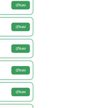
Katıl
Katıl
Katıl
Katıl
Katıl