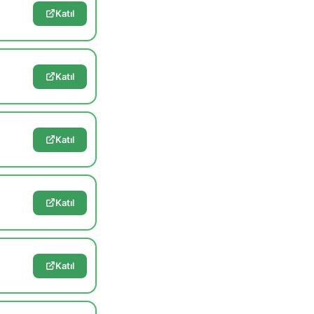
Katıl
Katıl
Katıl
Katıl
Katıl