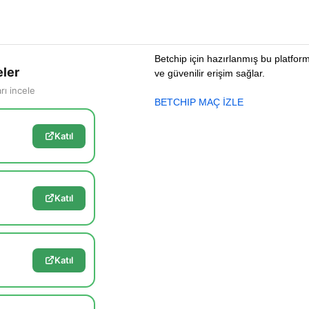
Betchip için hazırlanmış bu platform
eler
ve güvenilir erişim sağlar.
ı incele
BETCHIP MAÇ İZLE
Katıl
Katıl
Katıl