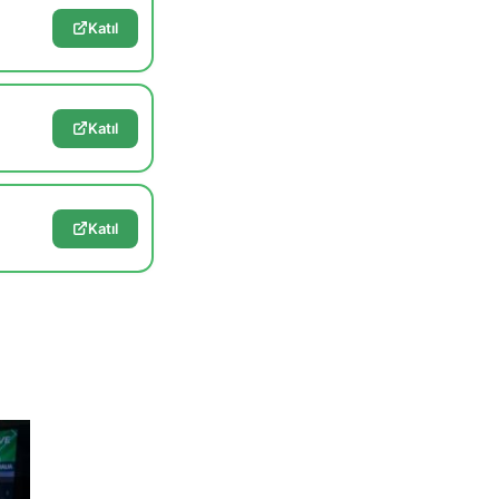
Katıl
Katıl
Katıl