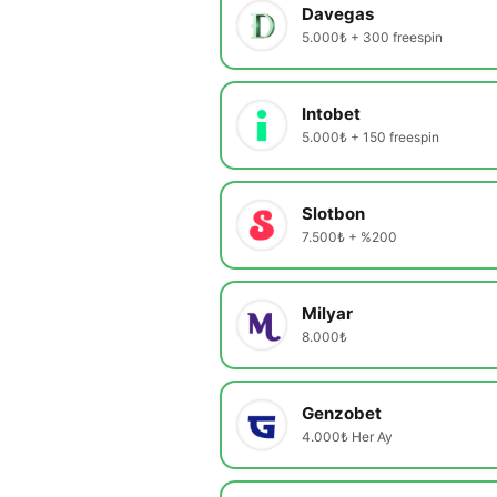
Davegas
5.000₺ + 300 freespin
Intobet
5.000₺ + 150 freespin
Slotbon
7.500₺ + %200
Milyar
8.000₺
Genzobet
4.000₺ Her Ay