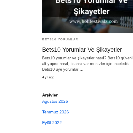
BETS10 YORUMLAR
Bets10 Yorumlar Ve Şikayetler
Bets10 yorumlar ve şikayetler nasıl? Bets10 güvenli
alt yapısı nasıl, lisansı var mı sizler için inceledik.
Bets10 üye yorumları…
4 yıl ago
Arşivler
Ağustos 2026
Temmuz 2026
Eylül 2022