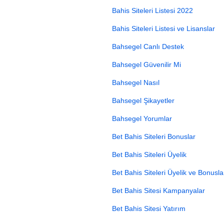
Bahis Siteleri Listesi 2022
Bahis Siteleri Listesi ve Lisanslar
Bahsegel Canlı Destek
Bahsegel Güvenilir Mi
Bahsegel Nasıl
Bahsegel Şikayetler
Bahsegel Yorumlar
Bet Bahis Siteleri Bonuslar
Bet Bahis Siteleri Üyelik
Bet Bahis Siteleri Üyelik ve Bonusla
Bet Bahis Sitesi Kampanyalar
Bet Bahis Sitesi Yatırım