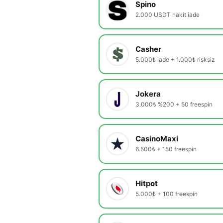
Spino
2.000 USDT nakit iade
Casher
5.000₺ iade + 1.000₺ risksiz
Jokera
3.000₺ %200 + 50 freespin
CasinoMaxi
6.500₺ + 150 freespin
Hitpot
5.000₺ + 100 freespin