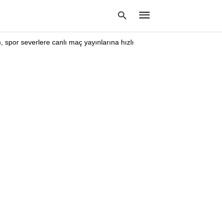
, spor severlere canlı maç yayınlarına hızlı
Type
your
search
query
and
hit
enter: