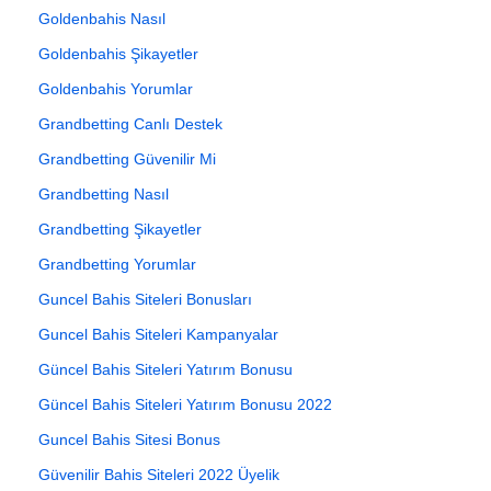
Goldenbahis Nasıl
Goldenbahis Şikayetler
Goldenbahis Yorumlar
Grandbetting Canlı Destek
Grandbetting Güvenilir Mi
Grandbetting Nasıl
Grandbetting Şikayetler
Grandbetting Yorumlar
Guncel Bahis Siteleri Bonusları
Guncel Bahis Siteleri Kampanyalar
Güncel Bahis Siteleri Yatırım Bonusu
Güncel Bahis Siteleri Yatırım Bonusu 2022
Guncel Bahis Sitesi Bonus
Güvenilir Bahis Siteleri 2022 Üyelik