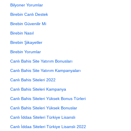
Bilyoner Yorumlar
Birebin Canlı Destek
Birebin Güvenilir Mi
Birebin Nasıl
Birebin Şikayetler
Birebin Yorumlar
Canlı Bahis Site Yatırım Bonusları
Canlı Bahis Site Yatırım Kampanyaları
Canlı Bahis Siteleri 2022
Canlı Bahis Siteleri Kampanya
Canlı Bahis Siteleri Yüksek Bonus Türleri
Canlı Bahis Siteleri Yüksek Bonuslar
Canlı İddaa Siteleri Türkiye Lisanslı
Canlı İddaa Siteleri Türkiye Lisanslı 2022