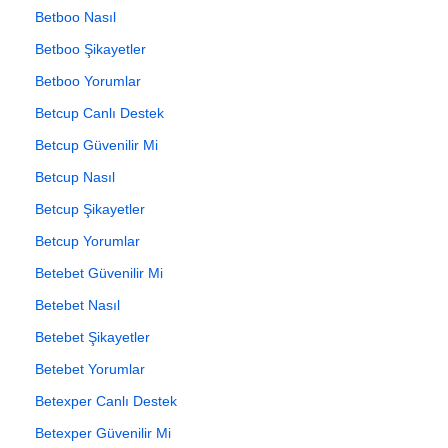
Betboo Nasıl
Betboo Şikayetler
Betboo Yorumlar
Betcup Canlı Destek
Betcup Güvenilir Mi
Betcup Nasıl
Betcup Şikayetler
Betcup Yorumlar
Betebet Güvenilir Mi
Betebet Nasıl
Betebet Şikayetler
Betebet Yorumlar
Betexper Canlı Destek
Betexper Güvenilir Mi