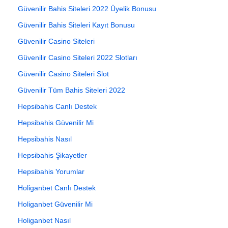
Güvenilir Bahis Siteleri 2022 Üyelik Bonusu
Güvenilir Bahis Siteleri Kayıt Bonusu
Güvenilir Casino Siteleri
Güvenilir Casino Siteleri 2022 Slotları
Güvenilir Casino Siteleri Slot
Güvenilir Tüm Bahis Siteleri 2022
Hepsibahis Canlı Destek
Hepsibahis Güvenilir Mi
Hepsibahis Nasıl
Hepsibahis Şikayetler
Hepsibahis Yorumlar
Holiganbet Canlı Destek
Holiganbet Güvenilir Mi
Holiganbet Nasıl