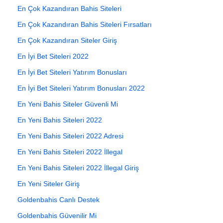
En Çok Kazandıran Bahis Siteleri
En Çok Kazandıran Bahis Siteleri Fırsatları
En Çok Kazandıran Siteler Giriş
En İyi Bet Siteleri 2022
En İyi Bet Siteleri Yatırım Bonusları
En İyi Bet Siteleri Yatırım Bonusları 2022
En Yeni Bahis Siteler Güvenli Mi
En Yeni Bahis Siteleri 2022
En Yeni Bahis Siteleri 2022 Adresi
En Yeni Bahis Siteleri 2022 İllegal
En Yeni Bahis Siteleri 2022 İllegal Giriş
En Yeni Siteler Giriş
Goldenbahis Canlı Destek
Goldenbahis Güvenilir Mi