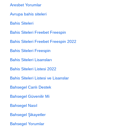
Aresbet Yorumlar
Avrupa bahis siteleri
Bahis Siteleri
Bahis Siteleri Freebet Freespin
Bahis Siteleri Freebet Freespin 2022
Bahis Siteleri Freespin
Bahis Siteleri Lisansları
Bahis Siteleri Listesi 2022
Bahis Siteleri Listesi ve Lisanslar
Bahsegel Canlı Destek
Bahsegel Güvenilir Mi
Bahsegel Nasıl
Bahsegel Şikayetler
Bahsegel Yorumlar