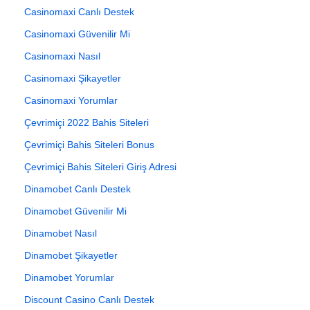
Casinomaxi Canlı Destek
Casinomaxi Güvenilir Mi
Casinomaxi Nasıl
Casinomaxi Şikayetler
Casinomaxi Yorumlar
Çevrimiçi 2022 Bahis Siteleri
Çevrimiçi Bahis Siteleri Bonus
Çevrimiçi Bahis Siteleri Giriş Adresi
Dinamobet Canlı Destek
Dinamobet Güvenilir Mi
Dinamobet Nasıl
Dinamobet Şikayetler
Dinamobet Yorumlar
Discount Casino Canlı Destek