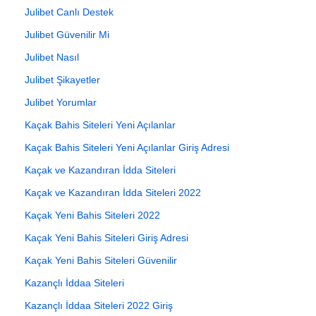
Julibet Canlı Destek
Julibet Güvenilir Mi
Julibet Nasıl
Julibet Şikayetler
Julibet Yorumlar
Kaçak Bahis Siteleri Yeni Açılanlar
Kaçak Bahis Siteleri Yeni Açılanlar Giriş Adresi
Kaçak ve Kazandıran İdda Siteleri
Kaçak ve Kazandıran İdda Siteleri 2022
Kaçak Yeni Bahis Siteleri 2022
Kaçak Yeni Bahis Siteleri Giriş Adresi
Kaçak Yeni Bahis Siteleri Güvenilir
Kazançlı İddaa Siteleri
Kazançlı İddaa Siteleri 2022 Giriş