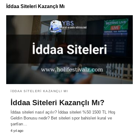
İddaa Siteleri Kazançlı Mı
İDDAA SITELERI KAZANÇLI MI
İddaa Siteleri Kazançlı Mı?
İddaa siteleri nasıl açılır? İddaa siteleri %50 1500 TL Hoş
Geldin Bonusu nedir? Bet siteleri spor bahisleri kural ve
şartları…
4 yıl ago