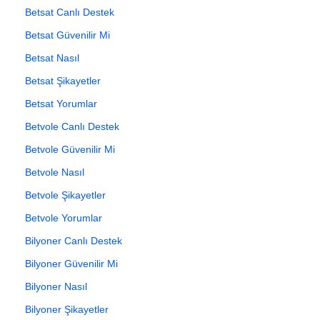
Betsat Canlı Destek
Betsat Güvenilir Mi
Betsat Nasıl
Betsat Şikayetler
Betsat Yorumlar
Betvole Canlı Destek
Betvole Güvenilir Mi
Betvole Nasıl
Betvole Şikayetler
Betvole Yorumlar
Bilyoner Canlı Destek
Bilyoner Güvenilir Mi
Bilyoner Nasıl
Bilyoner Şikayetler