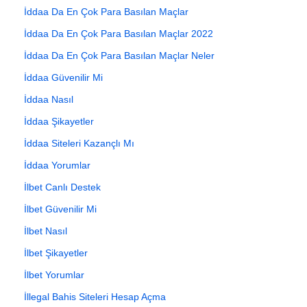
İddaa Da En Çok Para Basılan Maçlar
İddaa Da En Çok Para Basılan Maçlar 2022
İddaa Da En Çok Para Basılan Maçlar Neler
İddaa Güvenilir Mi
İddaa Nasıl
İddaa Şikayetler
İddaa Siteleri Kazançlı Mı
İddaa Yorumlar
İlbet Canlı Destek
İlbet Güvenilir Mi
İlbet Nasıl
İlbet Şikayetler
İlbet Yorumlar
İllegal Bahis Siteleri Hesap Açma