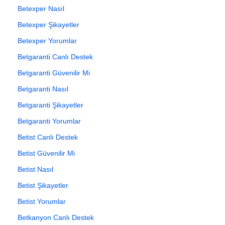
Betexper Nasıl
Betexper Şikayetler
Betexper Yorumlar
Betgaranti Canlı Destek
Betgaranti Güvenilir Mi
Betgaranti Nasıl
Betgaranti Şikayetler
Betgaranti Yorumlar
Betist Canlı Destek
Betist Güvenilir Mi
Betist Nasıl
Betist Şikayetler
Betist Yorumlar
Betkanyon Canlı Destek