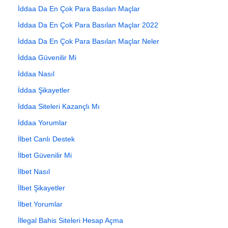
İddaa Da En Çok Para Basılan Maçlar
İddaa Da En Çok Para Basılan Maçlar 2022
İddaa Da En Çok Para Basılan Maçlar Neler
İddaa Güvenilir Mi
İddaa Nasıl
İddaa Şikayetler
İddaa Siteleri Kazançlı Mı
İddaa Yorumlar
İlbet Canlı Destek
İlbet Güvenilir Mi
İlbet Nasıl
İlbet Şikayetler
İlbet Yorumlar
İllegal Bahis Siteleri Hesap Açma