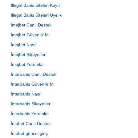
İllegal Bahis Siteleri Kayıt
İllegal Bahis Siteleri Üyelik
İmajbet Canlı Destek
İmajbet Güvenilir Mi
İmajbet Nasıl
İmajbet Şikayetler
İmajbet Yorumlar
İnterbahis Canlı Destek
İnterbahis Güvenilir Mi
İnterbahis Nasıl
İnterbahis Şikayetler
İnterbahis Yorumlar
İntobet Canlı Destek
Intobet güncel giriş