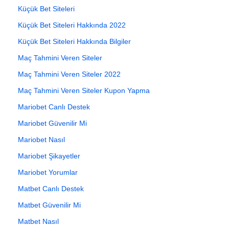
Küçük Bet Siteleri
Küçük Bet Siteleri Hakkında 2022
Küçük Bet Siteleri Hakkında Bilgiler
Maç Tahmini Veren Siteler
Maç Tahmini Veren Siteler 2022
Maç Tahmini Veren Siteler Kupon Yapma
Mariobet Canlı Destek
Mariobet Güvenilir Mi
Mariobet Nasıl
Mariobet Şikayetler
Mariobet Yorumlar
Matbet Canlı Destek
Matbet Güvenilir Mi
Matbet Nasıl