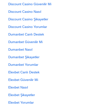
Discount Casino Güvenilir Mi
Discount Casino Nasıl
Discount Casino Şikayetler
Discount Casino Yorumlar
Dumanbet Canlı Destek
Dumanbet Güvenilir Mi
Dumanbet Nasıl
Dumanbet Şikayetler
Dumanbet Yorumlar
Elexbet Canlı Destek
Elexbet Güvenilir Mi
Elexbet Nasıl
Elexbet Şikayetler
Elexbet Yorumlar