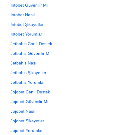
İntobet Güvenilir Mi
İntobet Nasıl
İntobet Şikayetler
İntobet Yorumlar
Jetbahis Canlı Destek
Jetbahis Güvenilir Mi
Jetbahis Nasıl
Jetbahis Şikayetler
Jetbahis Yorumlar
Jojobet Canlı Destek
Jojobet Güvenilir Mi
Jojobet Nasıl
Jojobet Şikayetler
Jojobet Yorumlar