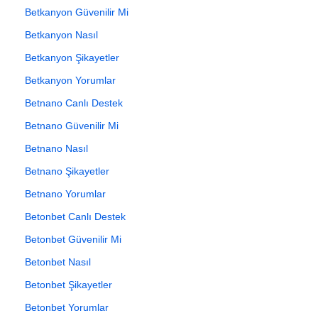
Betkanyon Güvenilir Mi
Betkanyon Nasıl
Betkanyon Şikayetler
Betkanyon Yorumlar
Betnano Canlı Destek
Betnano Güvenilir Mi
Betnano Nasıl
Betnano Şikayetler
Betnano Yorumlar
Betonbet Canlı Destek
Betonbet Güvenilir Mi
Betonbet Nasıl
Betonbet Şikayetler
Betonbet Yorumlar