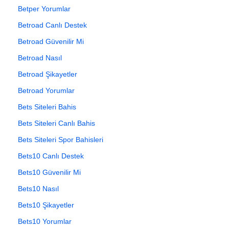
Betper Yorumlar
Betroad Canlı Destek
Betroad Güvenilir Mi
Betroad Nasıl
Betroad Şikayetler
Betroad Yorumlar
Bets Siteleri Bahis
Bets Siteleri Canlı Bahis
Bets Siteleri Spor Bahisleri
Bets10 Canlı Destek
Bets10 Güvenilir Mi
Bets10 Nasıl
Bets10 Şikayetler
Bets10 Yorumlar