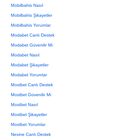
Mobilbahis Nasıl
Mobilbahis Şikayetler
Mobilbahis Yorumlar
Modabet Canlı Destek
Modabet Güvenilir Mi
Modabet Nasıl
Modabet Şikayetler
Modabet Yorumlar
Mostbet Canlı Destek
Mostbet Güvenilir Mi
Mostbet Nasıl
Mostbet Şikayetler
Mostbet Yorumlar
Nesine Canlı Destek