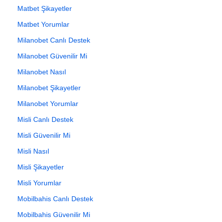
Matbet Şikayetler
Matbet Yorumlar
Milanobet Canlı Destek
Milanobet Güvenilir Mi
Milanobet Nasıl
Milanobet Şikayetler
Milanobet Yorumlar
Misli Canlı Destek
Misli Güvenilir Mi
Misli Nasıl
Misli Şikayetler
Misli Yorumlar
Mobilbahis Canlı Destek
Mobilbahis Güvenilir Mi