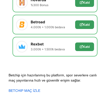
Katıl
%300 Bonus
Betroad
Katıl
4.000₺ + 1.000₺ bedava
Rexbet
Katıl
3.000₺ + 1.500₺ bedava
Betchip için hazırlanmış bu platform, spor severlere canlı
maç yayınlarına hızlı ve güvenilir erişim sağlar.
BETCHIP MAÇ İZLE