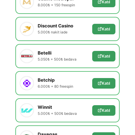
Katıl
8.000₺ + 150 freespin
Discount Casino
Katıl
5.000₺ nakit iade
Betelli
Katıl
5.050₺ + 500₺ bedava
Betchip
Katıl
6.000₺ + 80 freespin
Winnit
Katıl
5.000₺ + 500₺ bedava
Davegas