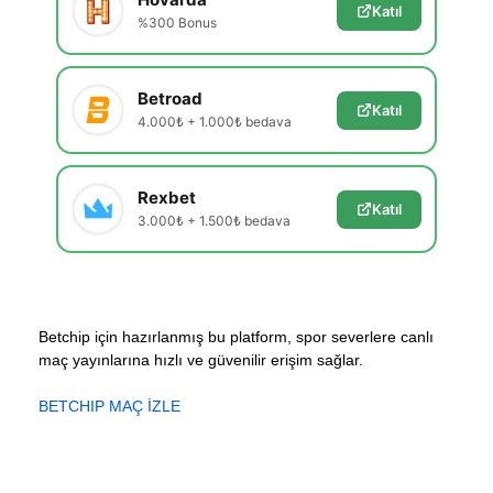
Katıl
%300 Bonus
Betroad
Katıl
4.000₺ + 1.000₺ bedava
Rexbet
Katıl
3.000₺ + 1.500₺ bedava
Betchip için hazırlanmış bu platform, spor severlere canlı
maç yayınlarına hızlı ve güvenilir erişim sağlar.
BETCHIP MAÇ İZLE