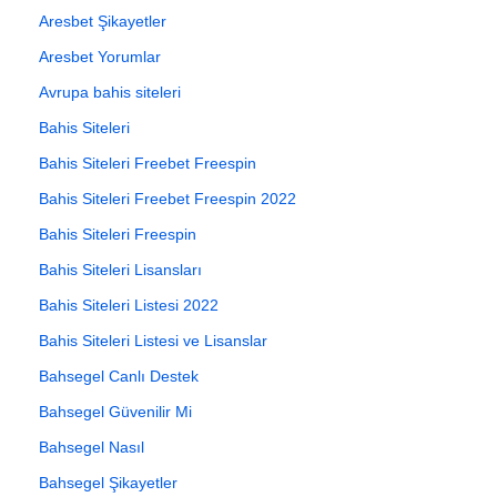
Aresbet Şikayetler
Aresbet Yorumlar
Avrupa bahis siteleri
Bahis Siteleri
Bahis Siteleri Freebet Freespin
Bahis Siteleri Freebet Freespin 2022
Bahis Siteleri Freespin
Bahis Siteleri Lisansları
Bahis Siteleri Listesi 2022
Bahis Siteleri Listesi ve Lisanslar
Bahsegel Canlı Destek
Bahsegel Güvenilir Mi
Bahsegel Nasıl
Bahsegel Şikayetler