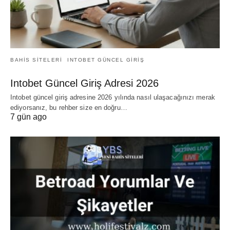
BAHIS SITELERI
INTOBET GÜNCEL GIRIŞ
Intobet Güncel Giriş Adresi 2026
Intobet güncel giriş adresine 2026 yılında nasıl ulaşacağınızı merak
ediyorsanız, bu rehber size en doğru…
7 gün ago