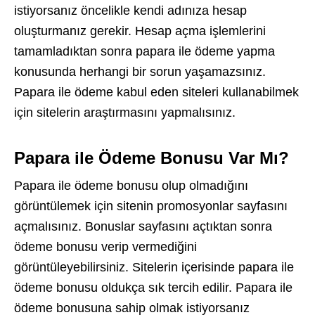
istiyorsanız öncelikle kendi adınıza hesap
oluşturmanız gerekir. Hesap açma işlemlerini
tamamladıktan sonra papara ile ödeme yapma
konusunda herhangi bir sorun yaşamazsınız.
Papara ile ödeme kabul eden siteleri kullanabilmek
için sitelerin araştırmasını yapmalısınız.
Papara ile Ödeme Bonusu Var Mı?
Papara ile ödeme bonusu olup olmadığını
görüntülemek için sitenin promosyonlar sayfasını
açmalısınız. Bonuslar sayfasını açtıktan sonra
ödeme bonusu verip vermediğini
görüntüleyebilirsiniz. Sitelerin içerisinde papara ile
ödeme bonusu oldukça sık tercih edilir. Papara ile
ödeme bonusuna sahip olmak istiyorsanız