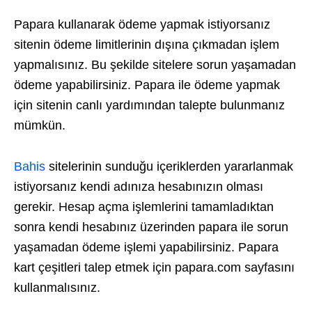
Papara kullanarak ödeme yapmak istiyorsanız
sitenin ödeme limitlerinin dışına çıkmadan işlem
yapmalısınız. Bu şekilde sitelere sorun yaşamadan
ödeme yapabilirsiniz. Papara ile ödeme yapmak
için sitenin canlı yardımından talepte bulunmanız
mümkün.
Bahis
sitelerinin sunduğu içeriklerden yararlanmak
istiyorsanız kendi adınıza hesabınızın olması
gerekir. Hesap açma işlemlerini tamamladıktan
sonra kendi hesabınız üzerinden papara ile sorun
yaşamadan ödeme işlemi yapabilirsiniz. Papara
kart çeşitleri talep etmek için papara.com sayfasını
kullanmalısınız.