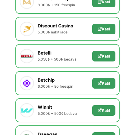
Katıl
8.000₺ + 150 freespin
Discount Casino
Katıl
5.000₺ nakit iade
Betelli
Katıl
5.050₺ + 500₺ bedava
Betchip
Katıl
6.000₺ + 80 freespin
Winnit
Katıl
5.000₺ + 500₺ bedava
Davegas