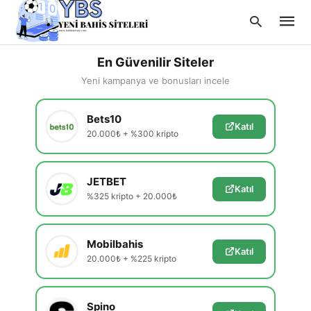
En Güvenilir Siteler
Yeni kampanya ve bonusları incele
Type
Bets10
your
Katıl
searc
20.000₺ + %300 kripto
query
and
hit
enter:
JETBET
Katıl
%325 kripto + 20.000₺
Mobilbahis
Katıl
20.000₺ + %225 kripto
Spino