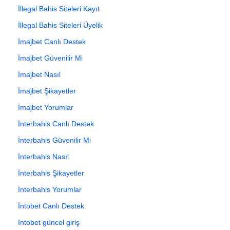
İllegal Bahis Siteleri Kayıt
İllegal Bahis Siteleri Üyelik
İmajbet Canlı Destek
İmajbet Güvenilir Mi
İmajbet Nasıl
İmajbet Şikayetler
İmajbet Yorumlar
İnterbahis Canlı Destek
İnterbahis Güvenilir Mi
İnterbahis Nasıl
İnterbahis Şikayetler
İnterbahis Yorumlar
İntobet Canlı Destek
Intobet güncel giriş