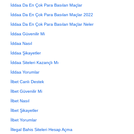
İddaa Da En Çok Para Basılan Maçlar
İddaa Da En Çok Para Basılan Maçlar 2022
İddaa Da En Çok Para Basılan Maçlar Neler
İddaa Güvenilir Mi
İddaa Nasıl
İddaa Şikayetler
İddaa Siteleri Kazançlı Mı
İddaa Yorumlar
İlbet Canlı Destek
İlbet Güvenilir Mi
İlbet Nasıl
İlbet Şikayetler
İlbet Yorumlar
İllegal Bahis Siteleri Hesap Açma