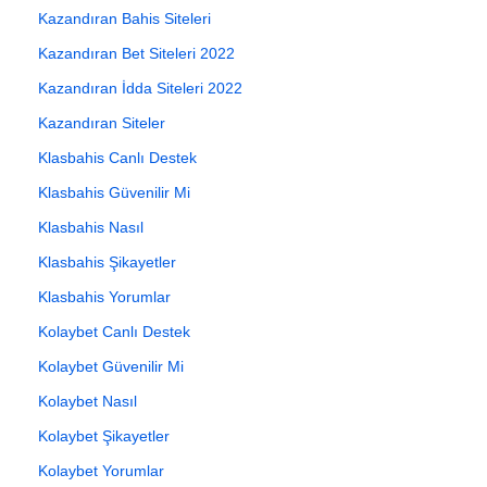
Kazandıran Bahis Siteleri
Kazandıran Bet Siteleri 2022
Kazandıran İdda Siteleri 2022
Kazandıran Siteler
Klasbahis Canlı Destek
Klasbahis Güvenilir Mi
Klasbahis Nasıl
Klasbahis Şikayetler
Klasbahis Yorumlar
Kolaybet Canlı Destek
Kolaybet Güvenilir Mi
Kolaybet Nasıl
Kolaybet Şikayetler
Kolaybet Yorumlar