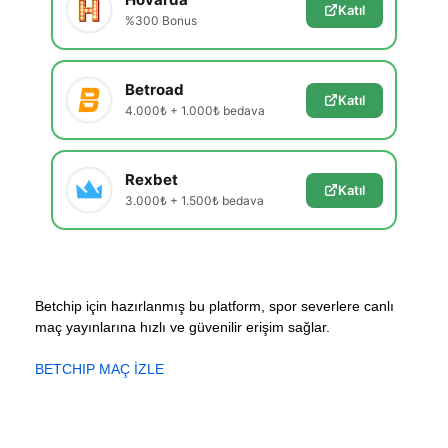
Katıl
%300 Bonus
Betroad
Katıl
4.000₺ + 1.000₺ bedava
Rexbet
Katıl
3.000₺ + 1.500₺ bedava
Betchip için hazırlanmış bu platform, spor severlere canlı
maç yayınlarına hızlı ve güvenilir erişim sağlar.
BETCHIP MAÇ İZLE