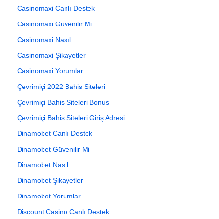
Casinomaxi Canlı Destek
Casinomaxi Güvenilir Mi
Casinomaxi Nasıl
Casinomaxi Şikayetler
Casinomaxi Yorumlar
Çevrimiçi 2022 Bahis Siteleri
Çevrimiçi Bahis Siteleri Bonus
Çevrimiçi Bahis Siteleri Giriş Adresi
Dinamobet Canlı Destek
Dinamobet Güvenilir Mi
Dinamobet Nasıl
Dinamobet Şikayetler
Dinamobet Yorumlar
Discount Casino Canlı Destek