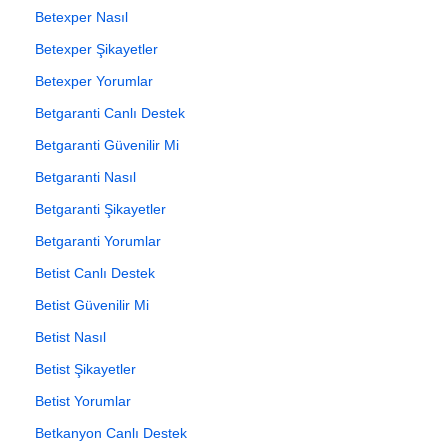
Betexper Nasıl
Betexper Şikayetler
Betexper Yorumlar
Betgaranti Canlı Destek
Betgaranti Güvenilir Mi
Betgaranti Nasıl
Betgaranti Şikayetler
Betgaranti Yorumlar
Betist Canlı Destek
Betist Güvenilir Mi
Betist Nasıl
Betist Şikayetler
Betist Yorumlar
Betkanyon Canlı Destek