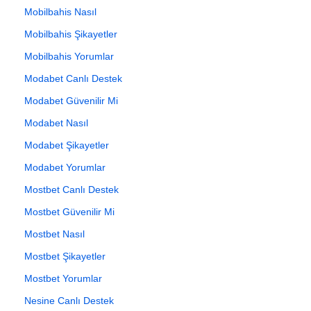
Mobilbahis Nasıl
Mobilbahis Şikayetler
Mobilbahis Yorumlar
Modabet Canlı Destek
Modabet Güvenilir Mi
Modabet Nasıl
Modabet Şikayetler
Modabet Yorumlar
Mostbet Canlı Destek
Mostbet Güvenilir Mi
Mostbet Nasıl
Mostbet Şikayetler
Mostbet Yorumlar
Nesine Canlı Destek