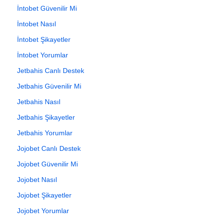
İntobet Güvenilir Mi
İntobet Nasıl
İntobet Şikayetler
İntobet Yorumlar
Jetbahis Canlı Destek
Jetbahis Güvenilir Mi
Jetbahis Nasıl
Jetbahis Şikayetler
Jetbahis Yorumlar
Jojobet Canlı Destek
Jojobet Güvenilir Mi
Jojobet Nasıl
Jojobet Şikayetler
Jojobet Yorumlar