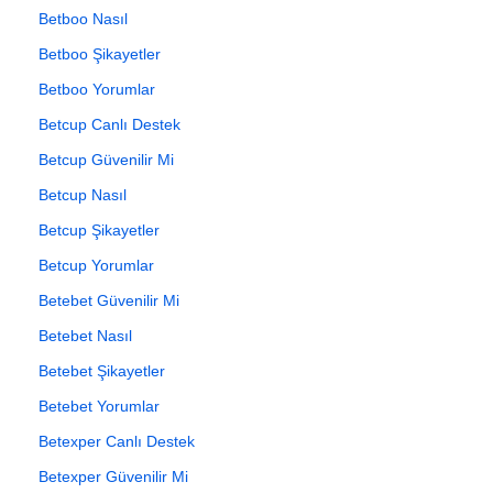
Betboo Nasıl
Betboo Şikayetler
Betboo Yorumlar
Betcup Canlı Destek
Betcup Güvenilir Mi
Betcup Nasıl
Betcup Şikayetler
Betcup Yorumlar
Betebet Güvenilir Mi
Betebet Nasıl
Betebet Şikayetler
Betebet Yorumlar
Betexper Canlı Destek
Betexper Güvenilir Mi