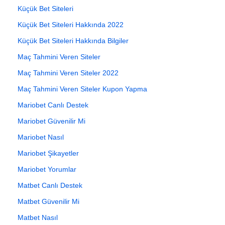
Küçük Bet Siteleri
Küçük Bet Siteleri Hakkında 2022
Küçük Bet Siteleri Hakkında Bilgiler
Maç Tahmini Veren Siteler
Maç Tahmini Veren Siteler 2022
Maç Tahmini Veren Siteler Kupon Yapma
Mariobet Canlı Destek
Mariobet Güvenilir Mi
Mariobet Nasıl
Mariobet Şikayetler
Mariobet Yorumlar
Matbet Canlı Destek
Matbet Güvenilir Mi
Matbet Nasıl