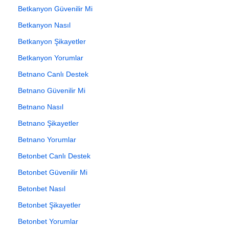
Betkanyon Güvenilir Mi
Betkanyon Nasıl
Betkanyon Şikayetler
Betkanyon Yorumlar
Betnano Canlı Destek
Betnano Güvenilir Mi
Betnano Nasıl
Betnano Şikayetler
Betnano Yorumlar
Betonbet Canlı Destek
Betonbet Güvenilir Mi
Betonbet Nasıl
Betonbet Şikayetler
Betonbet Yorumlar