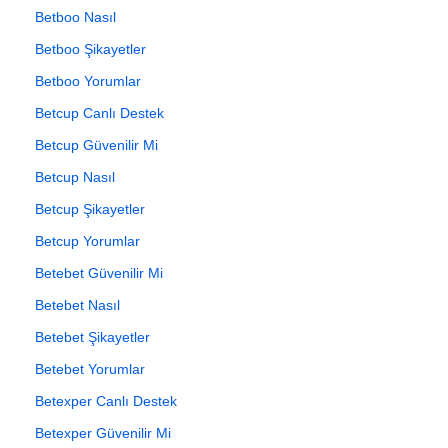
Betboo Nasıl
Betboo Şikayetler
Betboo Yorumlar
Betcup Canlı Destek
Betcup Güvenilir Mi
Betcup Nasıl
Betcup Şikayetler
Betcup Yorumlar
Betebet Güvenilir Mi
Betebet Nasıl
Betebet Şikayetler
Betebet Yorumlar
Betexper Canlı Destek
Betexper Güvenilir Mi