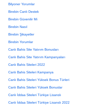
Bilyoner Yorumlar
Birebin Canlı Destek
Birebin Güvenilir Mi
Birebin Nasıl
Birebin Şikayetler
Birebin Yorumlar
Canlı Bahis Site Yatırım Bonusları
Canlı Bahis Site Yatırım Kampanyaları
Canlı Bahis Siteleri 2022
Canlı Bahis Siteleri Kampanya
Canlı Bahis Siteleri Yüksek Bonus Türleri
Canlı Bahis Siteleri Yüksek Bonuslar
Canlı İddaa Siteleri Türkiye Lisanslı
Canlı İddaa Siteleri Türkiye Lisanslı 2022