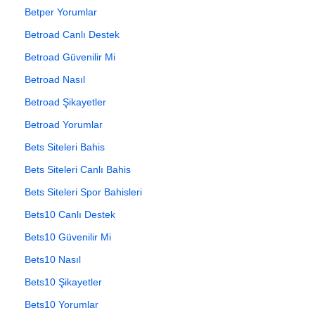
Betper Yorumlar
Betroad Canlı Destek
Betroad Güvenilir Mi
Betroad Nasıl
Betroad Şikayetler
Betroad Yorumlar
Bets Siteleri Bahis
Bets Siteleri Canlı Bahis
Bets Siteleri Spor Bahisleri
Bets10 Canlı Destek
Bets10 Güvenilir Mi
Bets10 Nasıl
Bets10 Şikayetler
Bets10 Yorumlar