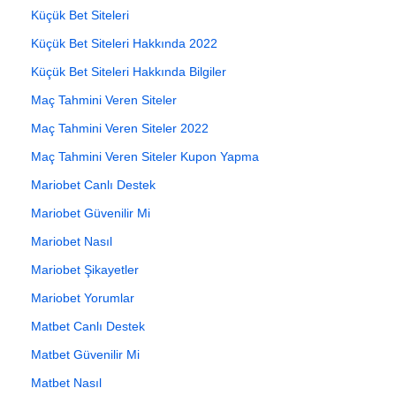
Küçük Bet Siteleri
Küçük Bet Siteleri Hakkında 2022
Küçük Bet Siteleri Hakkında Bilgiler
Maç Tahmini Veren Siteler
Maç Tahmini Veren Siteler 2022
Maç Tahmini Veren Siteler Kupon Yapma
Mariobet Canlı Destek
Mariobet Güvenilir Mi
Mariobet Nasıl
Mariobet Şikayetler
Mariobet Yorumlar
Matbet Canlı Destek
Matbet Güvenilir Mi
Matbet Nasıl