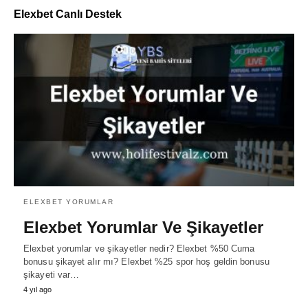
Elexbet Canlı Destek
ELEXBET YORUMLAR
Elexbet Yorumlar Ve Şikayetler
Elexbet yorumlar ve şikayetler nedir? Elexbet %50 Cuma
bonusu şikayet alır mı? Elexbet %25 spor hoş geldin bonusu
şikayeti var…
4 yıl ago