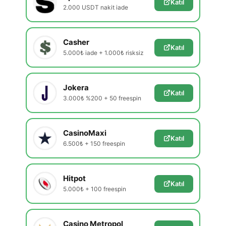
Katıl
2.000 USDT nakit iade
Casher
Katıl
5.000₺ iade + 1.000₺ risksiz
Jokera
Katıl
3.000₺ %200 + 50 freespin
CasinoMaxi
Katıl
6.500₺ + 150 freespin
Hitpot
Katıl
5.000₺ + 100 freespin
Casino Metropol