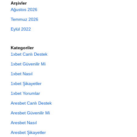
Arşivler
Ağustos 2026
Temmuz 2026
Eylül 2022
Kategoriler
1xbet Canlı Destek
1xbet Güvenilir Mi
1xbet Nasıl
1xbet Şikayetler
1xbet Yorumlar
Aresbet Canlı Destek
Aresbet Güvenilir Mi
Aresbet Nasıl
Aresbet Şikayetler