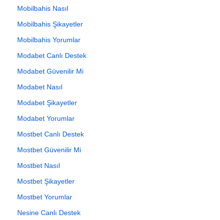
Mobilbahis Nasıl
Mobilbahis Şikayetler
Mobilbahis Yorumlar
Modabet Canlı Destek
Modabet Güvenilir Mi
Modabet Nasıl
Modabet Şikayetler
Modabet Yorumlar
Mostbet Canlı Destek
Mostbet Güvenilir Mi
Mostbet Nasıl
Mostbet Şikayetler
Mostbet Yorumlar
Nesine Canlı Destek