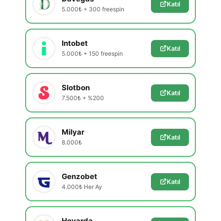
Katıl
5.000₺ + 300 freespin
Intobet
Katıl
5.000₺ + 150 freespin
Slotbon
Katıl
7.500₺ + %200
Milyar
Katıl
8.000₺
Genzobet
Katıl
4.000₺ Her Ay
Hovarda