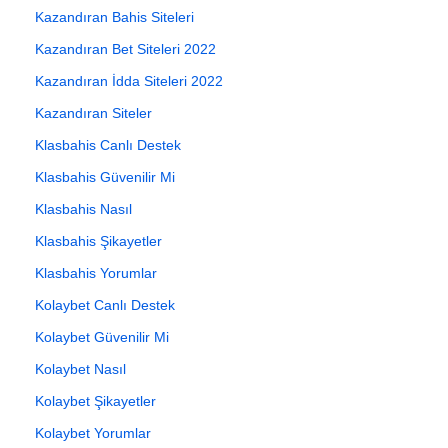
Kazandıran Bahis Siteleri
Kazandıran Bet Siteleri 2022
Kazandıran İdda Siteleri 2022
Kazandıran Siteler
Klasbahis Canlı Destek
Klasbahis Güvenilir Mi
Klasbahis Nasıl
Klasbahis Şikayetler
Klasbahis Yorumlar
Kolaybet Canlı Destek
Kolaybet Güvenilir Mi
Kolaybet Nasıl
Kolaybet Şikayetler
Kolaybet Yorumlar