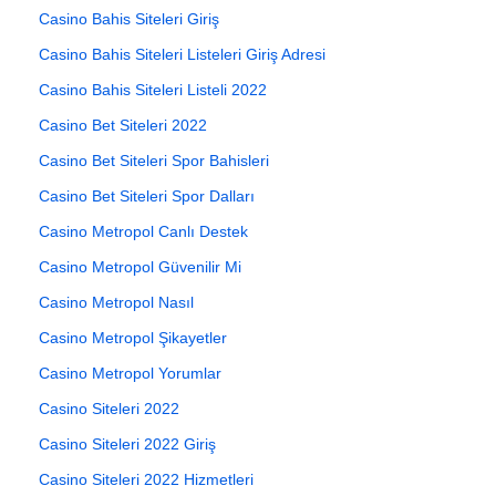
Casino Bahis Siteleri Giriş
Casino Bahis Siteleri Listeleri Giriş Adresi
Casino Bahis Siteleri Listeli 2022
Casino Bet Siteleri 2022
Casino Bet Siteleri Spor Bahisleri
Casino Bet Siteleri Spor Dalları
Casino Metropol Canlı Destek
Casino Metropol Güvenilir Mi
Casino Metropol Nasıl
Casino Metropol Şikayetler
Casino Metropol Yorumlar
Casino Siteleri 2022
Casino Siteleri 2022 Giriş
Casino Siteleri 2022 Hizmetleri