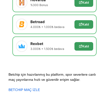
Katıl
%300 Bonus
Betroad
Katıl
4.000₺ + 1.000₺ bedava
Rexbet
Katıl
3.000₺ + 1.500₺ bedava
Betchip için hazırlanmış bu platform, spor severlere canlı
maç yayınlarına hızlı ve güvenilir erişim sağlar.
BETCHIP MAÇ İZLE