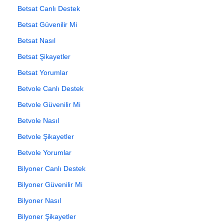
Betsat Canlı Destek
Betsat Güvenilir Mi
Betsat Nasıl
Betsat Şikayetler
Betsat Yorumlar
Betvole Canlı Destek
Betvole Güvenilir Mi
Betvole Nasıl
Betvole Şikayetler
Betvole Yorumlar
Bilyoner Canlı Destek
Bilyoner Güvenilir Mi
Bilyoner Nasıl
Bilyoner Şikayetler