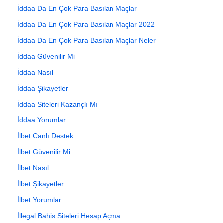
İddaa Da En Çok Para Basılan Maçlar
İddaa Da En Çok Para Basılan Maçlar 2022
İddaa Da En Çok Para Basılan Maçlar Neler
İddaa Güvenilir Mi
İddaa Nasıl
İddaa Şikayetler
İddaa Siteleri Kazançlı Mı
İddaa Yorumlar
İlbet Canlı Destek
İlbet Güvenilir Mi
İlbet Nasıl
İlbet Şikayetler
İlbet Yorumlar
İllegal Bahis Siteleri Hesap Açma