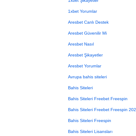
1xbet Şikayetler
1xbet Yorumlar
Aresbet Canlı Destek
Aresbet Güvenilir Mi
Aresbet Nasıl
Aresbet Şikayetler
Aresbet Yorumlar
Avrupa bahis siteleri
Bahis Siteleri
Bahis Siteleri Freebet Freespin
Bahis Siteleri Freebet Freespin 20
Bahis Siteleri Freespin
Bahis Siteleri Lisansları