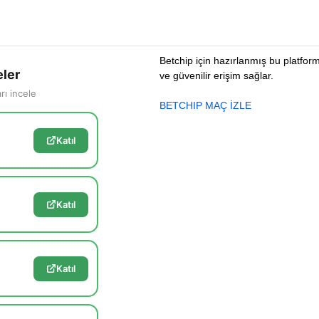
Betchip için hazırlanmış bu platform
eler
ve güvenilir erişim sağlar.
ı incele
BETCHIP MAÇ İZLE
Katıl
Katıl
Katıl