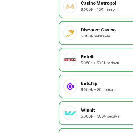
Casino Metropol
8.000₺ + 150 freespin
Discount Casino
5.000₺ nakit iade
Betelli
5.050₺ + 500₺ bedava
Betchip
6.000₺ + 80 freespin
Winnit
5.000₺ + 500₺ bedava