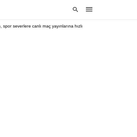
, spor severlere canlı maç yayınlarına hızlı
Type
your
search
query
and
hit
enter: