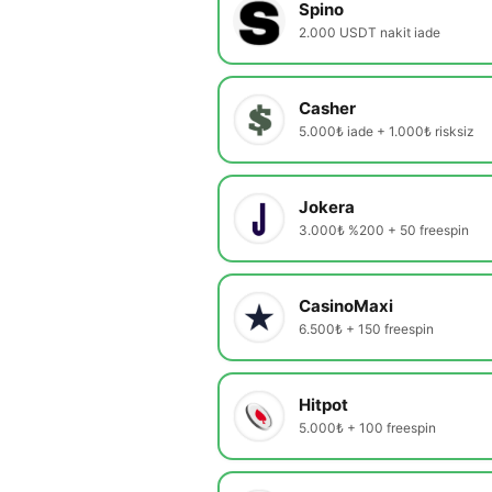
Spino
2.000 USDT nakit iade
Casher
5.000₺ iade + 1.000₺ risksiz
Jokera
3.000₺ %200 + 50 freespin
CasinoMaxi
6.500₺ + 150 freespin
Hitpot
5.000₺ + 100 freespin