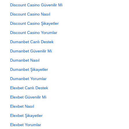
Discount Casino Güvenilir Mi
Discount Casino Nasıl
Discount Casino Şikayetler
Discount Casino Yorumlar
Dumanbet Canlı Destek
Dumanbet Güvenilir Mi
Dumanbet Nasıl
Dumanbet Şikayetler
Dumanbet Yorumlar
Elexbet Canlı Destek
Elexbet Güvenilir Mi
Elexbet Nasıl
Elexbet Şikayetler
Elexbet Yorumlar