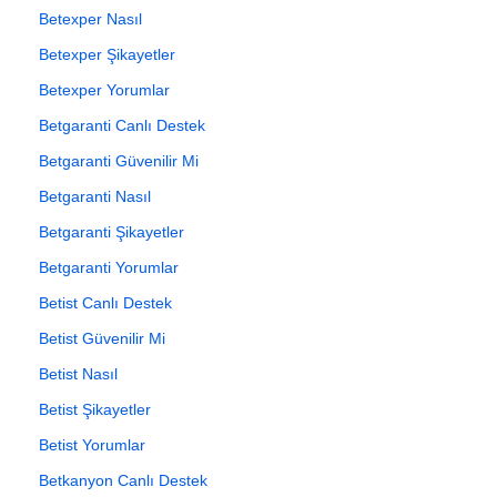
Betexper Nasıl
Betexper Şikayetler
Betexper Yorumlar
Betgaranti Canlı Destek
Betgaranti Güvenilir Mi
Betgaranti Nasıl
Betgaranti Şikayetler
Betgaranti Yorumlar
Betist Canlı Destek
Betist Güvenilir Mi
Betist Nasıl
Betist Şikayetler
Betist Yorumlar
Betkanyon Canlı Destek