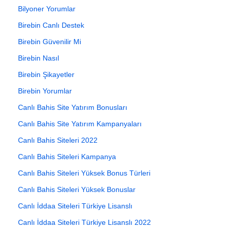
Bilyoner Yorumlar
Birebin Canlı Destek
Birebin Güvenilir Mi
Birebin Nasıl
Birebin Şikayetler
Birebin Yorumlar
Canlı Bahis Site Yatırım Bonusları
Canlı Bahis Site Yatırım Kampanyaları
Canlı Bahis Siteleri 2022
Canlı Bahis Siteleri Kampanya
Canlı Bahis Siteleri Yüksek Bonus Türleri
Canlı Bahis Siteleri Yüksek Bonuslar
Canlı İddaa Siteleri Türkiye Lisanslı
Canlı İddaa Siteleri Türkiye Lisanslı 2022