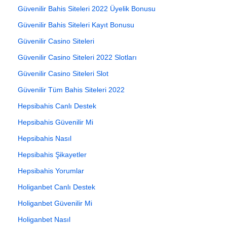
Güvenilir Bahis Siteleri 2022 Üyelik Bonusu
Güvenilir Bahis Siteleri Kayıt Bonusu
Güvenilir Casino Siteleri
Güvenilir Casino Siteleri 2022 Slotları
Güvenilir Casino Siteleri Slot
Güvenilir Tüm Bahis Siteleri 2022
Hepsibahis Canlı Destek
Hepsibahis Güvenilir Mi
Hepsibahis Nasıl
Hepsibahis Şikayetler
Hepsibahis Yorumlar
Holiganbet Canlı Destek
Holiganbet Güvenilir Mi
Holiganbet Nasıl