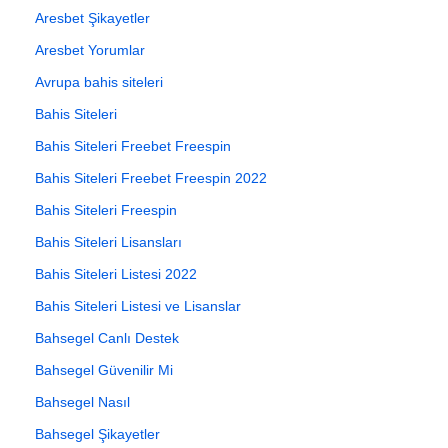
Aresbet Şikayetler
Aresbet Yorumlar
Avrupa bahis siteleri
Bahis Siteleri
Bahis Siteleri Freebet Freespin
Bahis Siteleri Freebet Freespin 2022
Bahis Siteleri Freespin
Bahis Siteleri Lisansları
Bahis Siteleri Listesi 2022
Bahis Siteleri Listesi ve Lisanslar
Bahsegel Canlı Destek
Bahsegel Güvenilir Mi
Bahsegel Nasıl
Bahsegel Şikayetler