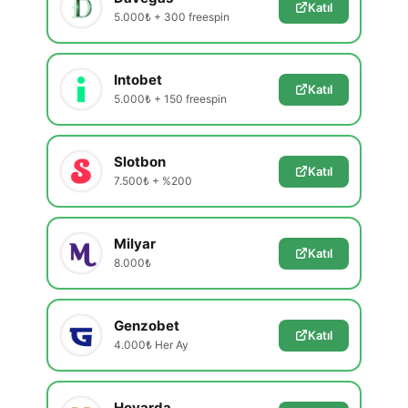
Katıl
5.000₺ + 300 freespin
Intobet
Katıl
5.000₺ + 150 freespin
Slotbon
Katıl
7.500₺ + %200
Milyar
Katıl
8.000₺
Genzobet
Katıl
4.000₺ Her Ay
Hovarda