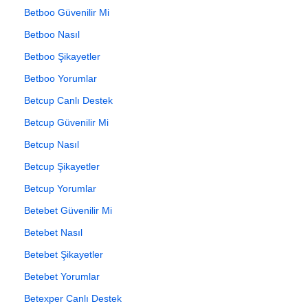
Betboo Güvenilir Mi
Betboo Nasıl
Betboo Şikayetler
Betboo Yorumlar
Betcup Canlı Destek
Betcup Güvenilir Mi
Betcup Nasıl
Betcup Şikayetler
Betcup Yorumlar
Betebet Güvenilir Mi
Betebet Nasıl
Betebet Şikayetler
Betebet Yorumlar
Betexper Canlı Destek