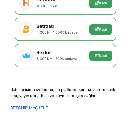
Katıl
%300 Bonus
Betroad
Katıl
4.000₺ + 1.000₺ bedava
Rexbet
Katıl
3.000₺ + 1.500₺ bedava
Betchip için hazırlanmış bu platform, spor severlere canlı
maç yayınlarına hızlı ve güvenilir erişim sağlar.
BETCHIP MAÇ İZLE