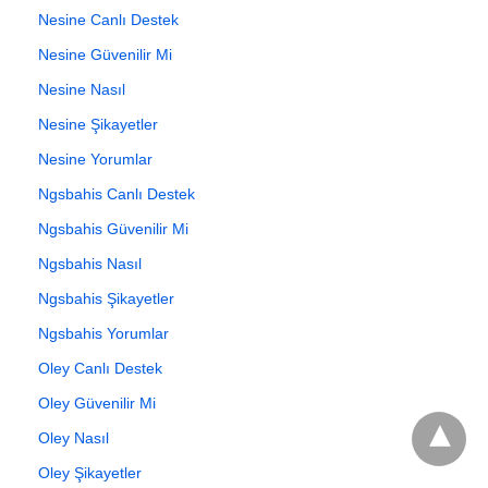
Nesine Canlı Destek
Nesine Güvenilir Mi
Nesine Nasıl
Nesine Şikayetler
Nesine Yorumlar
Ngsbahis Canlı Destek
Ngsbahis Güvenilir Mi
Ngsbahis Nasıl
Ngsbahis Şikayetler
Ngsbahis Yorumlar
Oley Canlı Destek
Oley Güvenilir Mi
Oley Nasıl
Oley Şikayetler