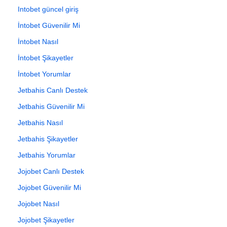
Intobet güncel giriş
İntobet Güvenilir Mi
İntobet Nasıl
İntobet Şikayetler
İntobet Yorumlar
Jetbahis Canlı Destek
Jetbahis Güvenilir Mi
Jetbahis Nasıl
Jetbahis Şikayetler
Jetbahis Yorumlar
Jojobet Canlı Destek
Jojobet Güvenilir Mi
Jojobet Nasıl
Jojobet Şikayetler