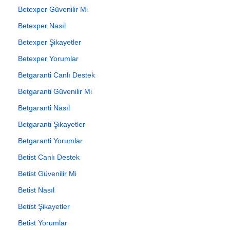
Betexper Güvenilir Mi
Betexper Nasıl
Betexper Şikayetler
Betexper Yorumlar
Betgaranti Canlı Destek
Betgaranti Güvenilir Mi
Betgaranti Nasıl
Betgaranti Şikayetler
Betgaranti Yorumlar
Betist Canlı Destek
Betist Güvenilir Mi
Betist Nasıl
Betist Şikayetler
Betist Yorumlar