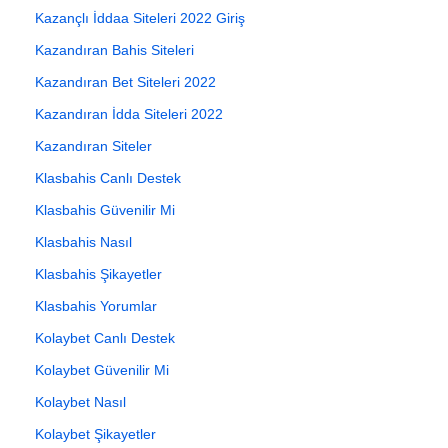
Kazançlı İddaa Siteleri 2022 Giriş
Kazandıran Bahis Siteleri
Kazandıran Bet Siteleri 2022
Kazandıran İdda Siteleri 2022
Kazandıran Siteler
Klasbahis Canlı Destek
Klasbahis Güvenilir Mi
Klasbahis Nasıl
Klasbahis Şikayetler
Klasbahis Yorumlar
Kolaybet Canlı Destek
Kolaybet Güvenilir Mi
Kolaybet Nasıl
Kolaybet Şikayetler