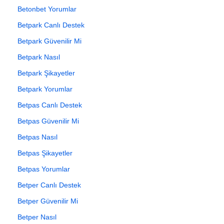
Betonbet Yorumlar
Betpark Canlı Destek
Betpark Güvenilir Mi
Betpark Nasıl
Betpark Şikayetler
Betpark Yorumlar
Betpas Canlı Destek
Betpas Güvenilir Mi
Betpas Nasıl
Betpas Şikayetler
Betpas Yorumlar
Betper Canlı Destek
Betper Güvenilir Mi
Betper Nasıl