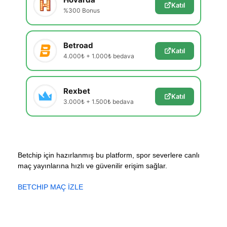
Katıl
%300 Bonus
Betroad
Katıl
4.000₺ + 1.000₺ bedava
Rexbet
Katıl
3.000₺ + 1.500₺ bedava
Betchip için hazırlanmış bu platform, spor severlere canlı
maç yayınlarına hızlı ve güvenilir erişim sağlar.
BETCHIP MAÇ İZLE