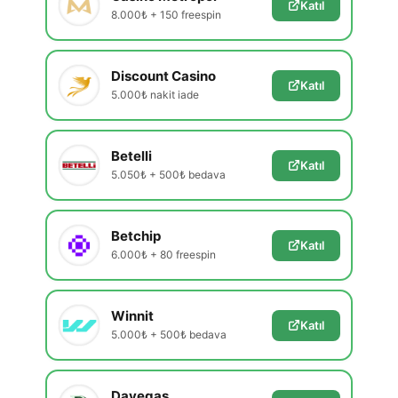
Katıl
8.000₺ + 150 freespin
Discount Casino
Katıl
5.000₺ nakit iade
Betelli
Katıl
5.050₺ + 500₺ bedava
Betchip
Katıl
6.000₺ + 80 freespin
Winnit
Katıl
5.000₺ + 500₺ bedava
Davegas