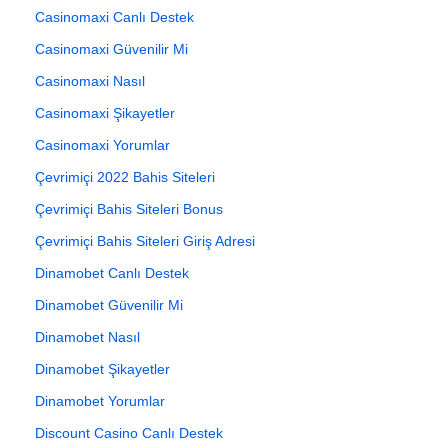
Casinomaxi Canlı Destek
Casinomaxi Güvenilir Mi
Casinomaxi Nasıl
Casinomaxi Şikayetler
Casinomaxi Yorumlar
Çevrimiçi 2022 Bahis Siteleri
Çevrimiçi Bahis Siteleri Bonus
Çevrimiçi Bahis Siteleri Giriş Adresi
Dinamobet Canlı Destek
Dinamobet Güvenilir Mi
Dinamobet Nasıl
Dinamobet Şikayetler
Dinamobet Yorumlar
Discount Casino Canlı Destek