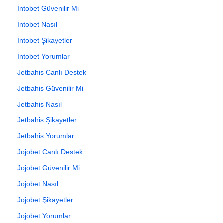
İntobet Güvenilir Mi
İntobet Nasıl
İntobet Şikayetler
İntobet Yorumlar
Jetbahis Canlı Destek
Jetbahis Güvenilir Mi
Jetbahis Nasıl
Jetbahis Şikayetler
Jetbahis Yorumlar
Jojobet Canlı Destek
Jojobet Güvenilir Mi
Jojobet Nasıl
Jojobet Şikayetler
Jojobet Yorumlar