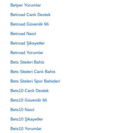
Betper Yorumlar
Betroad Canlı Destek
Betroad Güvenilir Mi
Betroad Nasıl
Betroad Şikayetler
Betroad Yorumlar
Bets Siteleri Bahis
Bets Siteleri Canlı Bahis
Bets Siteleri Spor Bahisleri
Bets10 Canlı Destek
Bets10 Güvenilir Mi
Bets10 Nasıl
Bets10 Şikayetler
Bets10 Yorumlar