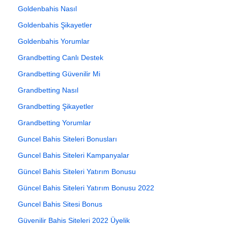
Goldenbahis Nasıl
Goldenbahis Şikayetler
Goldenbahis Yorumlar
Grandbetting Canlı Destek
Grandbetting Güvenilir Mi
Grandbetting Nasıl
Grandbetting Şikayetler
Grandbetting Yorumlar
Guncel Bahis Siteleri Bonusları
Guncel Bahis Siteleri Kampanyalar
Güncel Bahis Siteleri Yatırım Bonusu
Güncel Bahis Siteleri Yatırım Bonusu 2022
Guncel Bahis Sitesi Bonus
Güvenilir Bahis Siteleri 2022 Üyelik