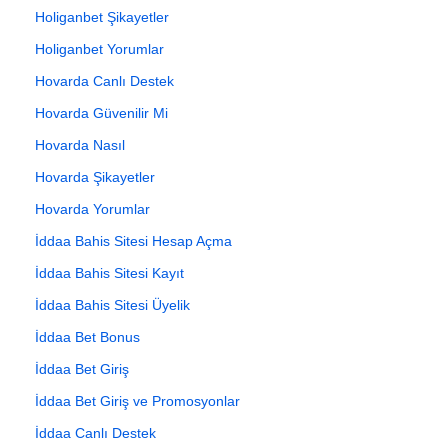
Holiganbet Şikayetler
Holiganbet Yorumlar
Hovarda Canlı Destek
Hovarda Güvenilir Mi
Hovarda Nasıl
Hovarda Şikayetler
Hovarda Yorumlar
İddaa Bahis Sitesi Hesap Açma
İddaa Bahis Sitesi Kayıt
İddaa Bahis Sitesi Üyelik
İddaa Bet Bonus
İddaa Bet Giriş
İddaa Bet Giriş ve Promosyonlar
İddaa Canlı Destek