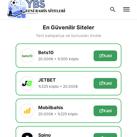
En Güvenilir Siteler
Yeni kampanya ve bonusları incele
Type
Bets10
your
Katıl
searc
20.000₺ + %300 kripto
query
and
hit
enter:
JETBET
Katıl
%325 kripto + 20.000₺
Mobilbahis
Katıl
20.000₺ + %225 kripto
Spino