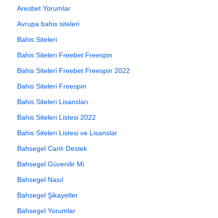
Aresbet Yorumlar
Avrupa bahis siteleri
Bahis Siteleri
Bahis Siteleri Freebet Freespin
Bahis Siteleri Freebet Freespin 2022
Bahis Siteleri Freespin
Bahis Siteleri Lisansları
Bahis Siteleri Listesi 2022
Bahis Siteleri Listesi ve Lisanslar
Bahsegel Canlı Destek
Bahsegel Güvenilir Mi
Bahsegel Nasıl
Bahsegel Şikayetler
Bahsegel Yorumlar