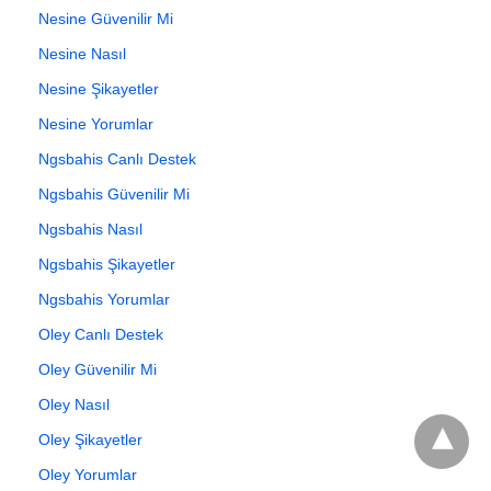
Nesine Güvenilir Mi
Nesine Nasıl
Nesine Şikayetler
Nesine Yorumlar
Ngsbahis Canlı Destek
Ngsbahis Güvenilir Mi
Ngsbahis Nasıl
Ngsbahis Şikayetler
Ngsbahis Yorumlar
Oley Canlı Destek
Oley Güvenilir Mi
Oley Nasıl
Oley Şikayetler
Oley Yorumlar