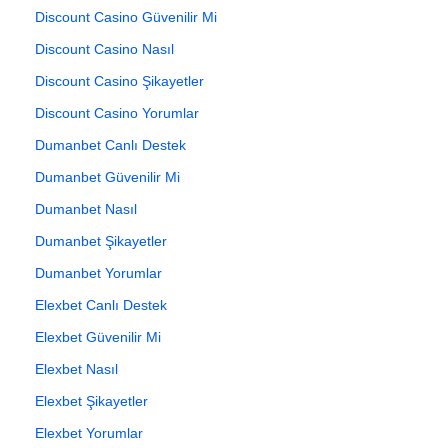
Discount Casino Güvenilir Mi
Discount Casino Nasıl
Discount Casino Şikayetler
Discount Casino Yorumlar
Dumanbet Canlı Destek
Dumanbet Güvenilir Mi
Dumanbet Nasıl
Dumanbet Şikayetler
Dumanbet Yorumlar
Elexbet Canlı Destek
Elexbet Güvenilir Mi
Elexbet Nasıl
Elexbet Şikayetler
Elexbet Yorumlar