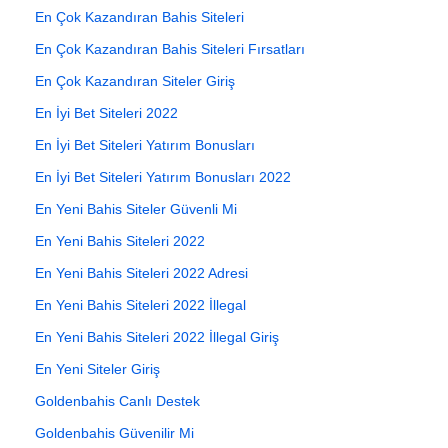
En Çok Kazandıran Bahis Siteleri
En Çok Kazandıran Bahis Siteleri Fırsatları
En Çok Kazandıran Siteler Giriş
En İyi Bet Siteleri 2022
En İyi Bet Siteleri Yatırım Bonusları
En İyi Bet Siteleri Yatırım Bonusları 2022
En Yeni Bahis Siteler Güvenli Mi
En Yeni Bahis Siteleri 2022
En Yeni Bahis Siteleri 2022 Adresi
En Yeni Bahis Siteleri 2022 İllegal
En Yeni Bahis Siteleri 2022 İllegal Giriş
En Yeni Siteler Giriş
Goldenbahis Canlı Destek
Goldenbahis Güvenilir Mi