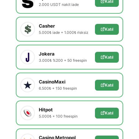
Katıl
2.000 USDT nakit iade
Casher
Katıl
5.000₺ iade + 1.000₺ risksiz
Jokera
Katıl
3.000₺ %200 + 50 freespin
CasinoMaxi
Katıl
6.500₺ + 150 freespin
Hitpot
Katıl
5.000₺ + 100 freespin
Casino Metropol