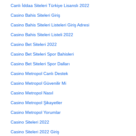
Canlı İddaa Siteleri Türkiye Lisanslı 2022
Casino Bahis Siteleri Giriş
Casino Bahis Siteleri Listeleri Giriş Adresi
Casino Bahis Siteleri Listeli 2022
Casino Bet Siteleri 2022
Casino Bet Siteleri Spor Bahisleri
Casino Bet Siteleri Spor Dalları
Casino Metropol Canlı Destek
Casino Metropol Güvenilir Mi
Casino Metropol Nasıl
Casino Metropol Şikayetler
Casino Metropol Yorumlar
Casino Siteleri 2022
Casino Siteleri 2022 Giriş