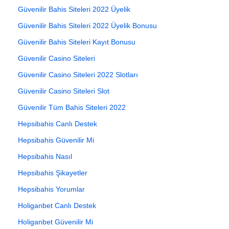
Güvenilir Bahis Siteleri 2022 Üyelik
Güvenilir Bahis Siteleri 2022 Üyelik Bonusu
Güvenilir Bahis Siteleri Kayıt Bonusu
Güvenilir Casino Siteleri
Güvenilir Casino Siteleri 2022 Slotları
Güvenilir Casino Siteleri Slot
Güvenilir Tüm Bahis Siteleri 2022
Hepsibahis Canlı Destek
Hepsibahis Güvenilir Mi
Hepsibahis Nasıl
Hepsibahis Şikayetler
Hepsibahis Yorumlar
Holiganbet Canlı Destek
Holiganbet Güvenilir Mi