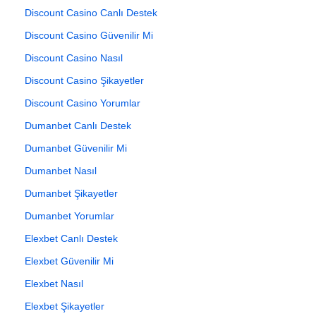
Discount Casino Canlı Destek
Discount Casino Güvenilir Mi
Discount Casino Nasıl
Discount Casino Şikayetler
Discount Casino Yorumlar
Dumanbet Canlı Destek
Dumanbet Güvenilir Mi
Dumanbet Nasıl
Dumanbet Şikayetler
Dumanbet Yorumlar
Elexbet Canlı Destek
Elexbet Güvenilir Mi
Elexbet Nasıl
Elexbet Şikayetler