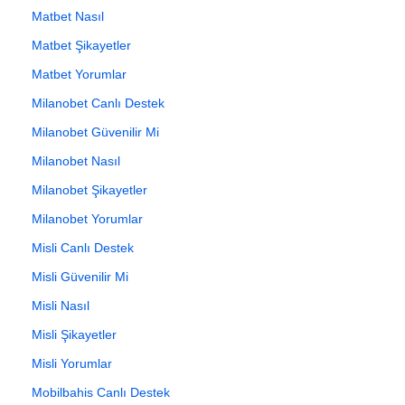
Matbet Nasıl
Matbet Şikayetler
Matbet Yorumlar
Milanobet Canlı Destek
Milanobet Güvenilir Mi
Milanobet Nasıl
Milanobet Şikayetler
Milanobet Yorumlar
Misli Canlı Destek
Misli Güvenilir Mi
Misli Nasıl
Misli Şikayetler
Misli Yorumlar
Mobilbahis Canlı Destek