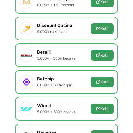
Katıl
8.000₺ + 150 freespin
Discount Casino
Katıl
5.000₺ nakit iade
Betelli
Katıl
5.050₺ + 500₺ bedava
Betchip
Katıl
6.000₺ + 80 freespin
Winnit
Katıl
5.000₺ + 500₺ bedava
Davegas