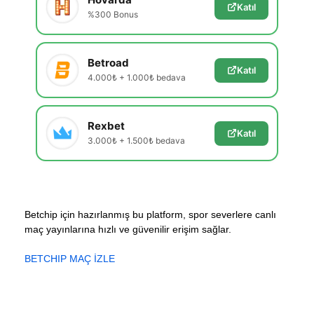
Katıl
%300 Bonus
Betroad
Katıl
4.000₺ + 1.000₺ bedava
Rexbet
Katıl
3.000₺ + 1.500₺ bedava
Betchip için hazırlanmış bu platform, spor severlere canlı
maç yayınlarına hızlı ve güvenilir erişim sağlar.
BETCHIP MAÇ İZLE