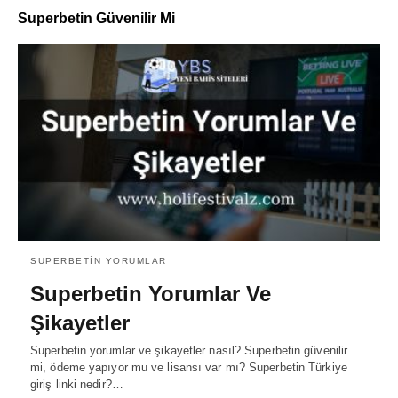
Superbetin Güvenilir Mi
SUPERBETIN YORUMLAR
Superbetin Yorumlar Ve
Şikayetler
Superbetin yorumlar ve şikayetler nasıl? Superbetin güvenilir
mi, ödeme yapıyor mu ve lisansı var mı? Superbetin Türkiye
giriş linki nedir?…