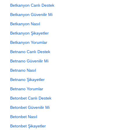
Betkanyon Canlı Destek
Betkanyon Güvenilir Mi
Betkanyon Nasıl
Betkanyon Şikayetler
Betkanyon Yorumlar
Betnano Canlı Destek
Betnano Güvenilir Mi
Betnano Nasıl
Betnano Şikayetler
Betnano Yorumlar
Betonbet Canlı Destek
Betonbet Güvenilir Mi
Betonbet Nasıl
Betonbet Şikayetler