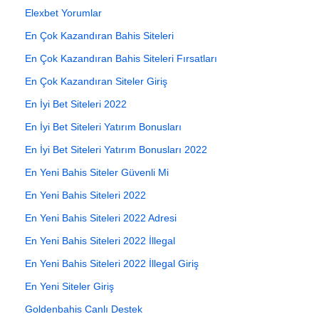
Elexbet Yorumlar
En Çok Kazandıran Bahis Siteleri
En Çok Kazandıran Bahis Siteleri Fırsatları
En Çok Kazandıran Siteler Giriş
En İyi Bet Siteleri 2022
En İyi Bet Siteleri Yatırım Bonusları
En İyi Bet Siteleri Yatırım Bonusları 2022
En Yeni Bahis Siteler Güvenli Mi
En Yeni Bahis Siteleri 2022
En Yeni Bahis Siteleri 2022 Adresi
En Yeni Bahis Siteleri 2022 İllegal
En Yeni Bahis Siteleri 2022 İllegal Giriş
En Yeni Siteler Giriş
Goldenbahis Canlı Destek