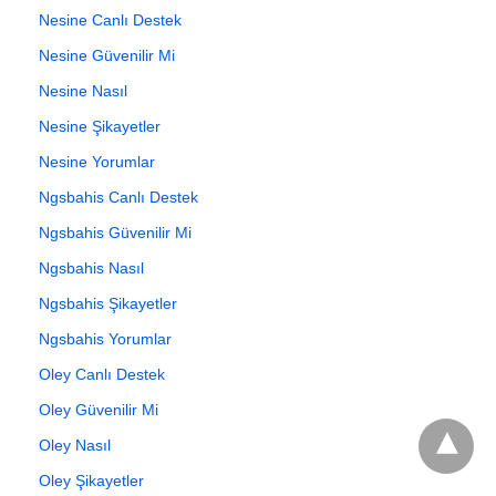
Nesine Canlı Destek
Nesine Güvenilir Mi
Nesine Nasıl
Nesine Şikayetler
Nesine Yorumlar
Ngsbahis Canlı Destek
Ngsbahis Güvenilir Mi
Ngsbahis Nasıl
Ngsbahis Şikayetler
Ngsbahis Yorumlar
Oley Canlı Destek
Oley Güvenilir Mi
Oley Nasıl
Oley Şikayetler