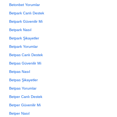
Betonbet Yorumlar
Betpark Canlı Destek
Betpark Güvenilir Mi
Betpark Nasıl
Betpark Şikayetler
Betpark Yorumlar
Betpas Canlı Destek
Betpas Güvenilir Mi
Betpas Nasıl
Betpas Şikayetler
Betpas Yorumlar
Betper Canlı Destek
Betper Güvenilir Mi
Betper Nasıl