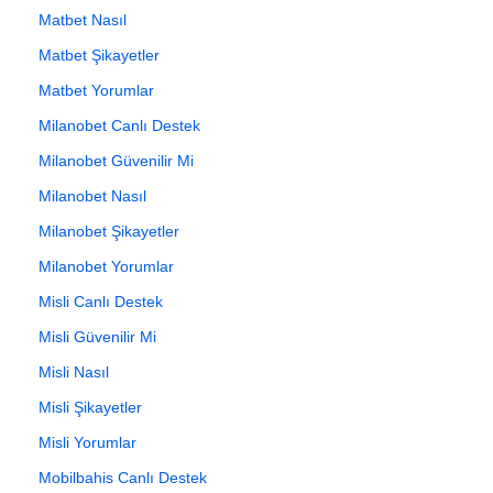
Matbet Nasıl
Matbet Şikayetler
Matbet Yorumlar
Milanobet Canlı Destek
Milanobet Güvenilir Mi
Milanobet Nasıl
Milanobet Şikayetler
Milanobet Yorumlar
Misli Canlı Destek
Misli Güvenilir Mi
Misli Nasıl
Misli Şikayetler
Misli Yorumlar
Mobilbahis Canlı Destek