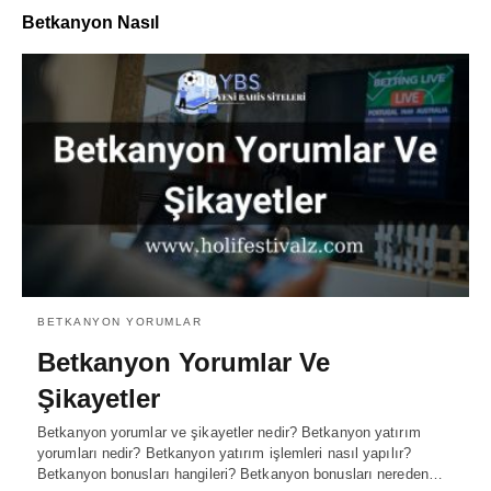
Betkanyon Nasıl
BETKANYON YORUMLAR
Betkanyon Yorumlar Ve
Şikayetler
Betkanyon yorumlar ve şikayetler nedir? Betkanyon yatırım
yorumları nedir? Betkanyon yatırım işlemleri nasıl yapılır?
Betkanyon bonusları hangileri? Betkanyon bonusları nereden…