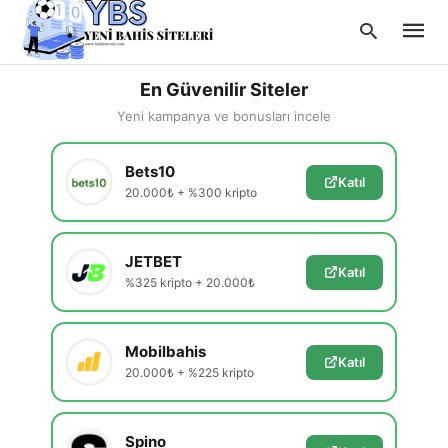
En Güvenilir Siteler
Yeni kampanya ve bonusları incele
Type
Bets10
your
Katıl
searc
20.000₺ + %300 kripto
query
and
hit
enter:
JETBET
Katıl
%325 kripto + 20.000₺
Mobilbahis
Katıl
20.000₺ + %225 kripto
Spino