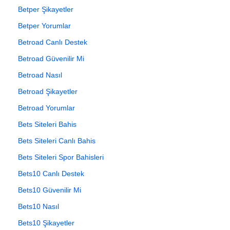
Betper Şikayetler
Betper Yorumlar
Betroad Canlı Destek
Betroad Güvenilir Mi
Betroad Nasıl
Betroad Şikayetler
Betroad Yorumlar
Bets Siteleri Bahis
Bets Siteleri Canlı Bahis
Bets Siteleri Spor Bahisleri
Bets10 Canlı Destek
Bets10 Güvenilir Mi
Bets10 Nasıl
Bets10 Şikayetler