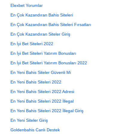
Elexbet Yorumlar
En Çok Kazandıran Bahis Siteleri
En Çok Kazandıran Bahis Siteleri Fırsatları
En Çok Kazandıran Siteler Giriş
En İyi Bet Siteleri 2022
En İyi Bet Siteleri Yatırım Bonusları
En İyi Bet Siteleri Yatırım Bonusları 2022
En Yeni Bahis Siteler Güvenli Mi
En Yeni Bahis Siteleri 2022
En Yeni Bahis Siteleri 2022 Adresi
En Yeni Bahis Siteleri 2022 İllegal
En Yeni Bahis Siteleri 2022 İllegal Giriş
En Yeni Siteler Giriş
Goldenbahis Canlı Destek