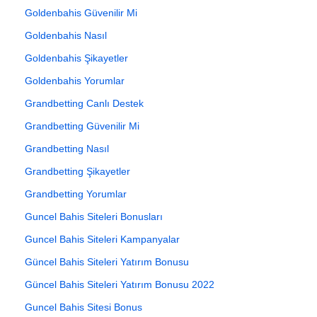
Goldenbahis Güvenilir Mi
Goldenbahis Nasıl
Goldenbahis Şikayetler
Goldenbahis Yorumlar
Grandbetting Canlı Destek
Grandbetting Güvenilir Mi
Grandbetting Nasıl
Grandbetting Şikayetler
Grandbetting Yorumlar
Guncel Bahis Siteleri Bonusları
Guncel Bahis Siteleri Kampanyalar
Güncel Bahis Siteleri Yatırım Bonusu
Güncel Bahis Siteleri Yatırım Bonusu 2022
Guncel Bahis Sitesi Bonus