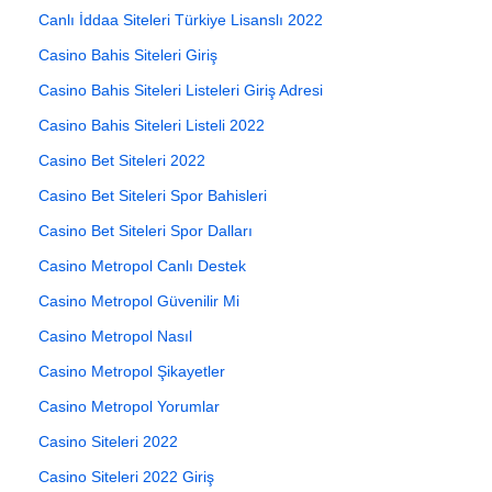
Canlı İddaa Siteleri Türkiye Lisanslı 2022
Casino Bahis Siteleri Giriş
Casino Bahis Siteleri Listeleri Giriş Adresi
Casino Bahis Siteleri Listeli 2022
Casino Bet Siteleri 2022
Casino Bet Siteleri Spor Bahisleri
Casino Bet Siteleri Spor Dalları
Casino Metropol Canlı Destek
Casino Metropol Güvenilir Mi
Casino Metropol Nasıl
Casino Metropol Şikayetler
Casino Metropol Yorumlar
Casino Siteleri 2022
Casino Siteleri 2022 Giriş