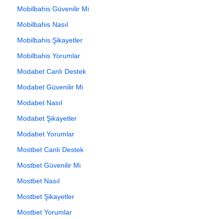
Mobilbahis Güvenilir Mi
Mobilbahis Nasıl
Mobilbahis Şikayetler
Mobilbahis Yorumlar
Modabet Canlı Destek
Modabet Güvenilir Mi
Modabet Nasıl
Modabet Şikayetler
Modabet Yorumlar
Mostbet Canlı Destek
Mostbet Güvenilir Mi
Mostbet Nasıl
Mostbet Şikayetler
Mostbet Yorumlar