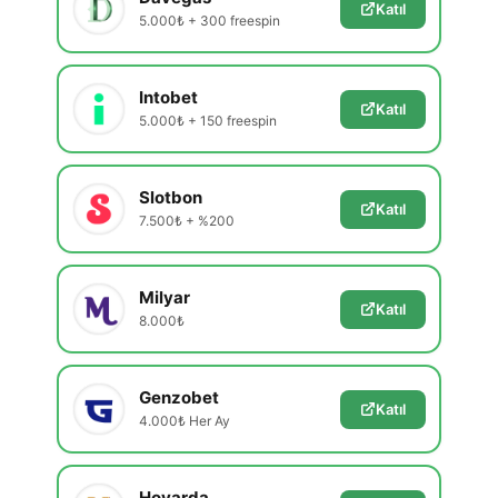
Katıl
5.000₺ + 300 freespin
Intobet
Katıl
5.000₺ + 150 freespin
Slotbon
Katıl
7.500₺ + %200
Milyar
Katıl
8.000₺
Genzobet
Katıl
4.000₺ Her Ay
Hovarda