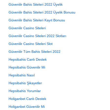
Güvenilir Bahis Siteleri 2022 Üyelik
Güvenilir Bahis Siteleri 2022 Üyelik Bonusu
Güvenilir Bahis Siteleri Kayıt Bonusu
Güvenilir Casino Siteleri
Güvenilir Casino Siteleri 2022 Slotları
Güvenilir Casino Siteleri Slot
Güvenilir Tüm Bahis Siteleri 2022
Hepsibahis Canlı Destek
Hepsibahis Güvenilir Mi
Hepsibahis Nasıl
Hepsibahis Şikayetler
Hepsibahis Yorumlar
Holiganbet Canlı Destek
Holiganbet Güvenilir Mi