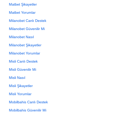
Matbet Şikayetler
Matbet Yorumlar
Milanobet Canlı Destek
Milanobet Güvenilir Mi
Milanobet Nasıl
Milanobet Şikayetler
Milanobet Yorumlar
Misli Canlı Destek
Misli Güvenilir Mi
Misli Nasıl
Misli Şikayetler
Misli Yorumlar
Mobilbahis Canlı Destek
Mobilbahis Güvenilir Mi