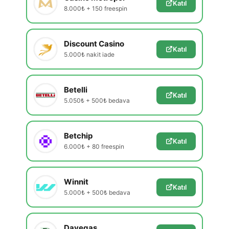
Katıl
8.000₺ + 150 freespin
Discount Casino
Katıl
5.000₺ nakit iade
Betelli
Katıl
5.050₺ + 500₺ bedava
Betchip
Katıl
6.000₺ + 80 freespin
Winnit
Katıl
5.000₺ + 500₺ bedava
Davegas