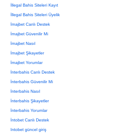
İllegal Bahis Siteleri Kayıt
İllegal Bahis Siteleri Üyelik
İmajbet Canlı Destek
İmajbet Güvenilir Mi
İmajbet Nasıl
İmajbet Şikayetler
İmajbet Yorumlar
İnterbahis Canlı Destek
İnterbahis Güvenilir Mi
İnterbahis Nasıl
İnterbahis Şikayetler
İnterbahis Yorumlar
İntobet Canlı Destek
Intobet güncel giriş