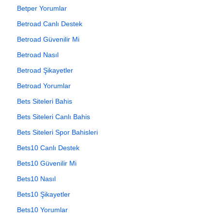
Betper Yorumlar
Betroad Canlı Destek
Betroad Güvenilir Mi
Betroad Nasıl
Betroad Şikayetler
Betroad Yorumlar
Bets Siteleri Bahis
Bets Siteleri Canlı Bahis
Bets Siteleri Spor Bahisleri
Bets10 Canlı Destek
Bets10 Güvenilir Mi
Bets10 Nasıl
Bets10 Şikayetler
Bets10 Yorumlar