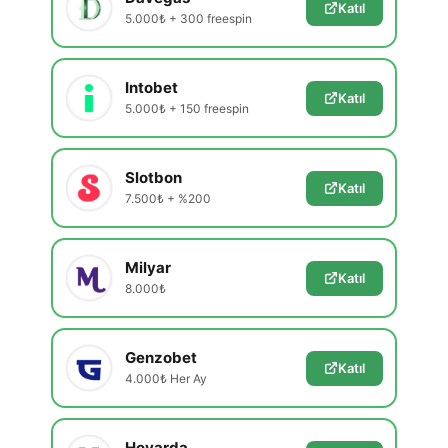
Katıl
5.000₺ + 300 freespin
Intobet
Katıl
5.000₺ + 150 freespin
Slotbon
Katıl
7.500₺ + %200
Milyar
Katıl
8.000₺
Genzobet
Katıl
4.000₺ Her Ay
Hovarda