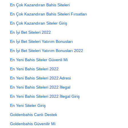
En Çok Kazandıran Bahis Siteleri
En Çok Kazandıran Bahis Siteleri Fırsatları
En Çok Kazandıran Siteler Giriş
En İyi Bet Siteleri 2022
En İyi Bet Siteleri Yatırım Bonusları
En İyi Bet Siteleri Yatırım Bonusları 2022
En Yeni Bahis Siteler Güvenli Mi
En Yeni Bahis Siteleri 2022
En Yeni Bahis Siteleri 2022 Adresi
En Yeni Bahis Siteleri 2022 İllegal
En Yeni Bahis Siteleri 2022 İllegal Giriş
En Yeni Siteler Giriş
Goldenbahis Canlı Destek
Goldenbahis Güvenilir Mi