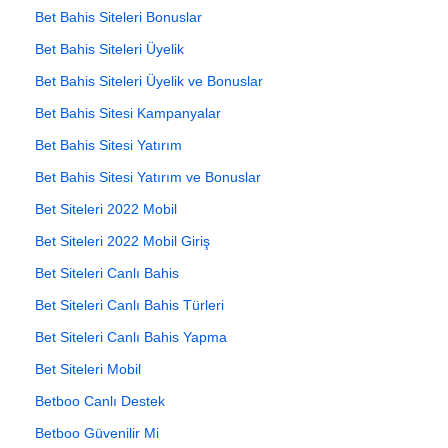
Bet Bahis Siteleri Bonuslar
Bet Bahis Siteleri Üyelik
Bet Bahis Siteleri Üyelik ve Bonuslar
Bet Bahis Sitesi Kampanyalar
Bet Bahis Sitesi Yatırım
Bet Bahis Sitesi Yatırım ve Bonuslar
Bet Siteleri 2022 Mobil
Bet Siteleri 2022 Mobil Giriş
Bet Siteleri Canlı Bahis
Bet Siteleri Canlı Bahis Türleri
Bet Siteleri Canlı Bahis Yapma
Bet Siteleri Mobil
Betboo Canlı Destek
Betboo Güvenilir Mi