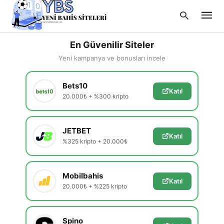
En Güvenilir Siteler
Yeni kampanya ve bonusları incele
Type
Bets10
your
Katıl
searc
20.000₺ + %300 kripto
query
and
hit
enter:
JETBET
Katıl
%325 kripto + 20.000₺
Mobilbahis
Katıl
20.000₺ + %225 kripto
Spino