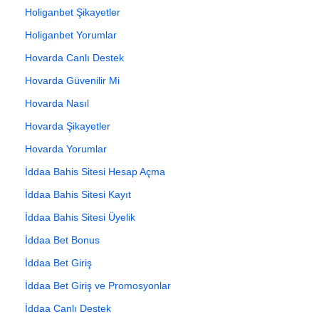
Holiganbet Şikayetler
Holiganbet Yorumlar
Hovarda Canlı Destek
Hovarda Güvenilir Mi
Hovarda Nasıl
Hovarda Şikayetler
Hovarda Yorumlar
İddaa Bahis Sitesi Hesap Açma
İddaa Bahis Sitesi Kayıt
İddaa Bahis Sitesi Üyelik
İddaa Bet Bonus
İddaa Bet Giriş
İddaa Bet Giriş ve Promosyonlar
İddaa Canlı Destek