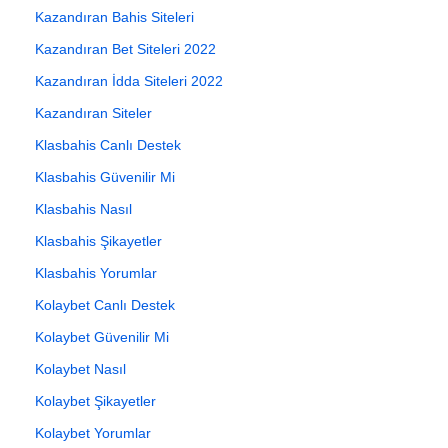
Kazandıran Bahis Siteleri
Kazandıran Bet Siteleri 2022
Kazandıran İdda Siteleri 2022
Kazandıran Siteler
Klasbahis Canlı Destek
Klasbahis Güvenilir Mi
Klasbahis Nasıl
Klasbahis Şikayetler
Klasbahis Yorumlar
Kolaybet Canlı Destek
Kolaybet Güvenilir Mi
Kolaybet Nasıl
Kolaybet Şikayetler
Kolaybet Yorumlar