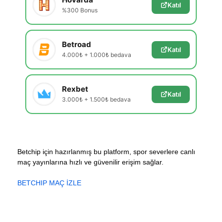
Katıl
%300 Bonus
Betroad
Katıl
4.000₺ + 1.000₺ bedava
Rexbet
Katıl
3.000₺ + 1.500₺ bedava
Betchip için hazırlanmış bu platform, spor severlere canlı
maç yayınlarına hızlı ve güvenilir erişim sağlar.
BETCHIP MAÇ İZLE