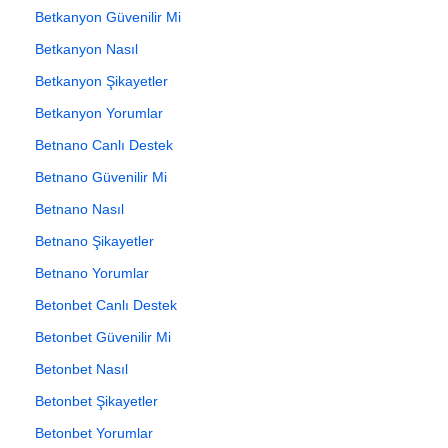
Betkanyon Güvenilir Mi
Betkanyon Nasıl
Betkanyon Şikayetler
Betkanyon Yorumlar
Betnano Canlı Destek
Betnano Güvenilir Mi
Betnano Nasıl
Betnano Şikayetler
Betnano Yorumlar
Betonbet Canlı Destek
Betonbet Güvenilir Mi
Betonbet Nasıl
Betonbet Şikayetler
Betonbet Yorumlar