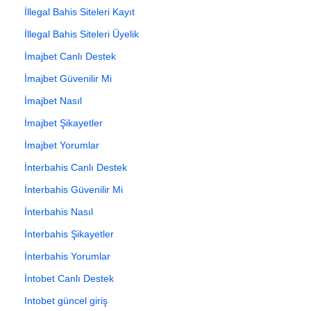
İllegal Bahis Siteleri Kayıt
İllegal Bahis Siteleri Üyelik
İmajbet Canlı Destek
İmajbet Güvenilir Mi
İmajbet Nasıl
İmajbet Şikayetler
İmajbet Yorumlar
İnterbahis Canlı Destek
İnterbahis Güvenilir Mi
İnterbahis Nasıl
İnterbahis Şikayetler
İnterbahis Yorumlar
İntobet Canlı Destek
Intobet güncel giriş