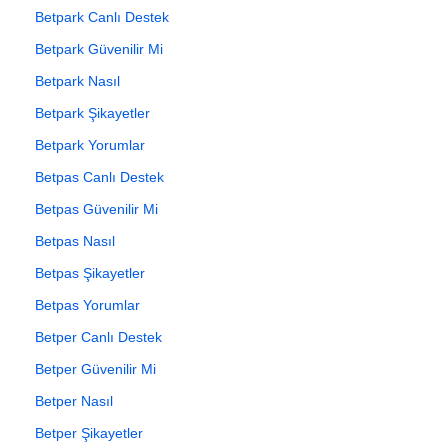
Betpark Canlı Destek
Betpark Güvenilir Mi
Betpark Nasıl
Betpark Şikayetler
Betpark Yorumlar
Betpas Canlı Destek
Betpas Güvenilir Mi
Betpas Nasıl
Betpas Şikayetler
Betpas Yorumlar
Betper Canlı Destek
Betper Güvenilir Mi
Betper Nasıl
Betper Şikayetler