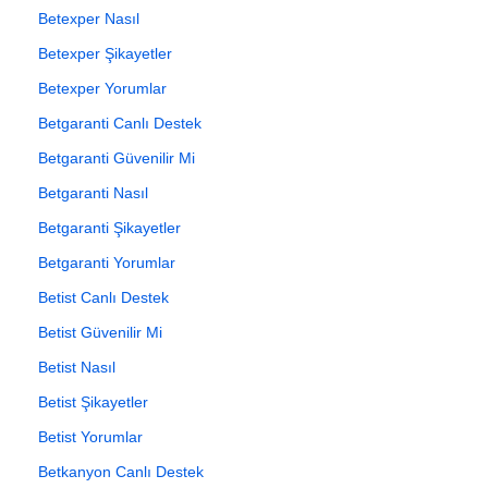
Betexper Nasıl
Betexper Şikayetler
Betexper Yorumlar
Betgaranti Canlı Destek
Betgaranti Güvenilir Mi
Betgaranti Nasıl
Betgaranti Şikayetler
Betgaranti Yorumlar
Betist Canlı Destek
Betist Güvenilir Mi
Betist Nasıl
Betist Şikayetler
Betist Yorumlar
Betkanyon Canlı Destek