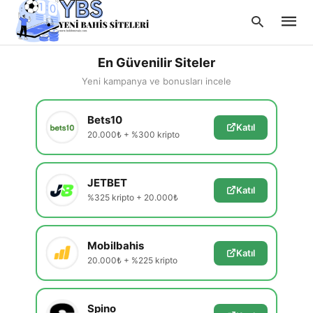
En Güvenilir Siteler
Yeni kampanya ve bonusları incele
Type
Bets10
your
Katıl
searc
20.000₺ + %300 kripto
query
and
hit
enter:
JETBET
Katıl
%325 kripto + 20.000₺
Mobilbahis
Katıl
20.000₺ + %225 kripto
Spino