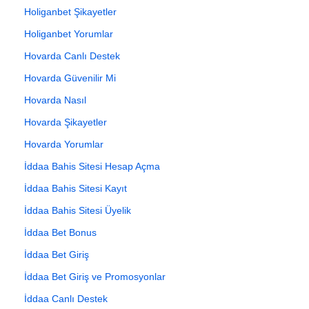
Holiganbet Şikayetler
Holiganbet Yorumlar
Hovarda Canlı Destek
Hovarda Güvenilir Mi
Hovarda Nasıl
Hovarda Şikayetler
Hovarda Yorumlar
İddaa Bahis Sitesi Hesap Açma
İddaa Bahis Sitesi Kayıt
İddaa Bahis Sitesi Üyelik
İddaa Bet Bonus
İddaa Bet Giriş
İddaa Bet Giriş ve Promosyonlar
İddaa Canlı Destek