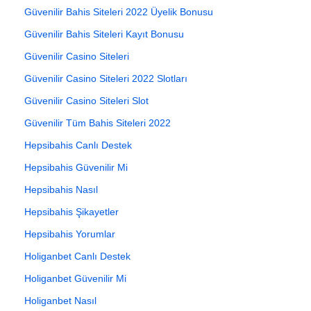
Güvenilir Bahis Siteleri 2022 Üyelik Bonusu
Güvenilir Bahis Siteleri Kayıt Bonusu
Güvenilir Casino Siteleri
Güvenilir Casino Siteleri 2022 Slotları
Güvenilir Casino Siteleri Slot
Güvenilir Tüm Bahis Siteleri 2022
Hepsibahis Canlı Destek
Hepsibahis Güvenilir Mi
Hepsibahis Nasıl
Hepsibahis Şikayetler
Hepsibahis Yorumlar
Holiganbet Canlı Destek
Holiganbet Güvenilir Mi
Holiganbet Nasıl