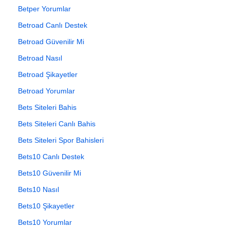
Betper Yorumlar
Betroad Canlı Destek
Betroad Güvenilir Mi
Betroad Nasıl
Betroad Şikayetler
Betroad Yorumlar
Bets Siteleri Bahis
Bets Siteleri Canlı Bahis
Bets Siteleri Spor Bahisleri
Bets10 Canlı Destek
Bets10 Güvenilir Mi
Bets10 Nasıl
Bets10 Şikayetler
Bets10 Yorumlar