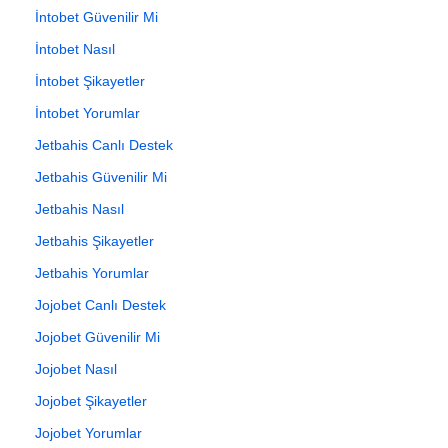
İntobet Güvenilir Mi
İntobet Nasıl
İntobet Şikayetler
İntobet Yorumlar
Jetbahis Canlı Destek
Jetbahis Güvenilir Mi
Jetbahis Nasıl
Jetbahis Şikayetler
Jetbahis Yorumlar
Jojobet Canlı Destek
Jojobet Güvenilir Mi
Jojobet Nasıl
Jojobet Şikayetler
Jojobet Yorumlar