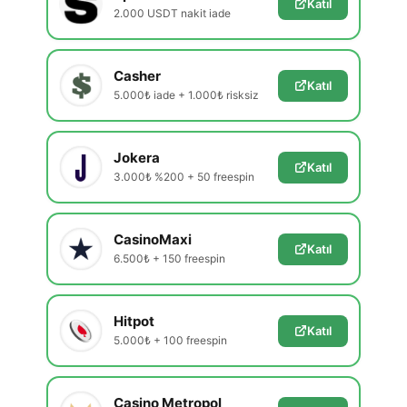
Katıl
2.000 USDT nakit iade
Casher
Katıl
5.000₺ iade + 1.000₺ risksiz
Jokera
Katıl
3.000₺ %200 + 50 freespin
CasinoMaxi
Katıl
6.500₺ + 150 freespin
Hitpot
Katıl
5.000₺ + 100 freespin
Casino Metropol