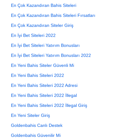
En Çok Kazandıran Bahis Siteleri
En Çok Kazandıran Bahis Siteleri Fırsatları
En Çok Kazandıran Siteler Giriş
En İyi Bet Siteleri 2022
En İyi Bet Siteleri Yatırım Bonusları
En İyi Bet Siteleri Yatırım Bonusları 2022
En Yeni Bahis Siteler Güvenli Mi
En Yeni Bahis Siteleri 2022
En Yeni Bahis Siteleri 2022 Adresi
En Yeni Bahis Siteleri 2022 İllegal
En Yeni Bahis Siteleri 2022 İllegal Giriş
En Yeni Siteler Giriş
Goldenbahis Canlı Destek
Goldenbahis Güvenilir Mi