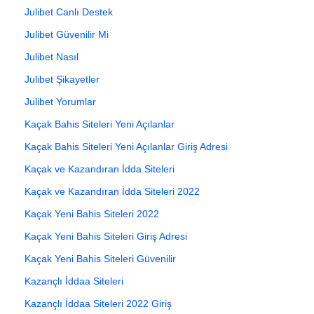
Julibet Canlı Destek
Julibet Güvenilir Mi
Julibet Nasıl
Julibet Şikayetler
Julibet Yorumlar
Kaçak Bahis Siteleri Yeni Açılanlar
Kaçak Bahis Siteleri Yeni Açılanlar Giriş Adresi
Kaçak ve Kazandıran İdda Siteleri
Kaçak ve Kazandıran İdda Siteleri 2022
Kaçak Yeni Bahis Siteleri 2022
Kaçak Yeni Bahis Siteleri Giriş Adresi
Kaçak Yeni Bahis Siteleri Güvenilir
Kazançlı İddaa Siteleri
Kazançlı İddaa Siteleri 2022 Giriş