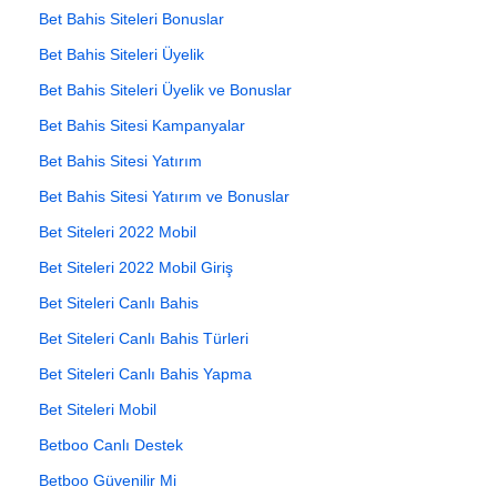
Bet Bahis Siteleri Bonuslar
Bet Bahis Siteleri Üyelik
Bet Bahis Siteleri Üyelik ve Bonuslar
Bet Bahis Sitesi Kampanyalar
Bet Bahis Sitesi Yatırım
Bet Bahis Sitesi Yatırım ve Bonuslar
Bet Siteleri 2022 Mobil
Bet Siteleri 2022 Mobil Giriş
Bet Siteleri Canlı Bahis
Bet Siteleri Canlı Bahis Türleri
Bet Siteleri Canlı Bahis Yapma
Bet Siteleri Mobil
Betboo Canlı Destek
Betboo Güvenilir Mi