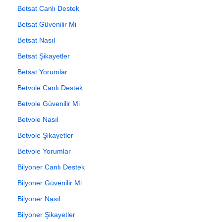
Betsat Canlı Destek
Betsat Güvenilir Mi
Betsat Nasıl
Betsat Şikayetler
Betsat Yorumlar
Betvole Canlı Destek
Betvole Güvenilir Mi
Betvole Nasıl
Betvole Şikayetler
Betvole Yorumlar
Bilyoner Canlı Destek
Bilyoner Güvenilir Mi
Bilyoner Nasıl
Bilyoner Şikayetler