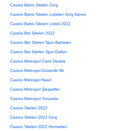
Casino Bahis Siteleri Giriş
Casino Bahis Siteleri Listeleri Giriş Adresi
Casino Bahis Siteleri Listeli 2022
Casino Bet Siteleri 2022
Casino Bet Siteleri Spor Bahisleri
Casino Bet Siteleri Spor Dalları
Casino Metropol Canlı Destek
Casino Metropol Güvenilir Mi
Casino Metropol Nasıl
Casino Metropol Şikayetler
Casino Metropol Yorumlar
Casino Siteleri 2022
Casino Siteleri 2022 Giriş
Casino Siteleri 2022 Hizmetleri