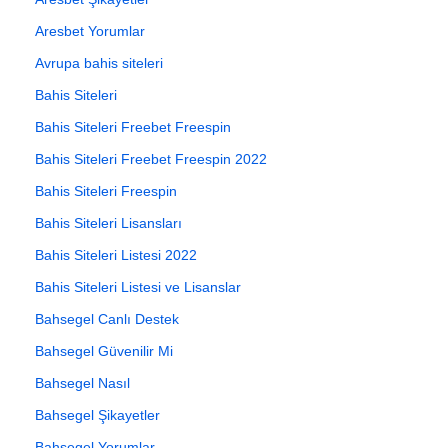
Aresbet Yorumlar
Avrupa bahis siteleri
Bahis Siteleri
Bahis Siteleri Freebet Freespin
Bahis Siteleri Freebet Freespin 2022
Bahis Siteleri Freespin
Bahis Siteleri Lisansları
Bahis Siteleri Listesi 2022
Bahis Siteleri Listesi ve Lisanslar
Bahsegel Canlı Destek
Bahsegel Güvenilir Mi
Bahsegel Nasıl
Bahsegel Şikayetler
Bahsegel Yorumlar