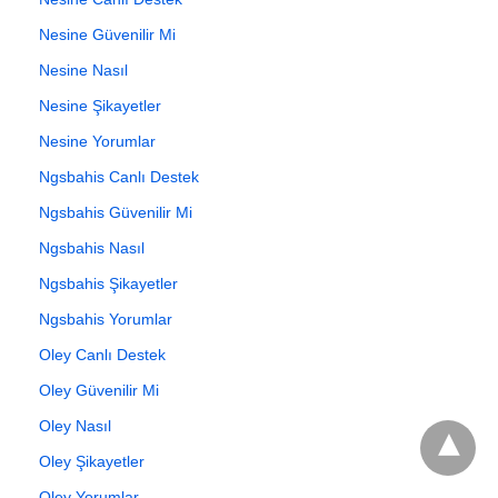
Nesine Güvenilir Mi
Nesine Nasıl
Nesine Şikayetler
Nesine Yorumlar
Ngsbahis Canlı Destek
Ngsbahis Güvenilir Mi
Ngsbahis Nasıl
Ngsbahis Şikayetler
Ngsbahis Yorumlar
Oley Canlı Destek
Oley Güvenilir Mi
Oley Nasıl
Oley Şikayetler
Oley Yorumlar