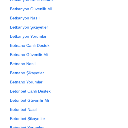
Betkanyon Güvenilir Mi
Betkanyon Nasıl
Betkanyon Şikayetler
Betkanyon Yorumlar
Betnano Canlı Destek
Betnano Güvenilir Mi
Betnano Nasıl
Betnano Şikayetler
Betnano Yorumlar
Betonbet Canlı Destek
Betonbet Güvenilir Mi
Betonbet Nasıl
Betonbet Şikayetler
Betonbet Yorumlar