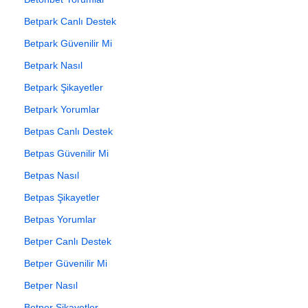
Betpark Canlı Destek
Betpark Güvenilir Mi
Betpark Nasıl
Betpark Şikayetler
Betpark Yorumlar
Betpas Canlı Destek
Betpas Güvenilir Mi
Betpas Nasıl
Betpas Şikayetler
Betpas Yorumlar
Betper Canlı Destek
Betper Güvenilir Mi
Betper Nasıl
Betper Şikayetler