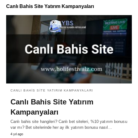
Canlı Bahis Site Yatırım Kampanyaları
CANLI BAHIS SITE YATIRIM KAMPANYALARI
Canlı Bahis Site Yatırım
Kampanyaları
Canlı bahis site hangileri? Canlı bet siteleri, %10 yatırım bonusu
var mı? Bet sitelerinde her ay ilk yatırım bonusu nasıl…
4 yıl ago