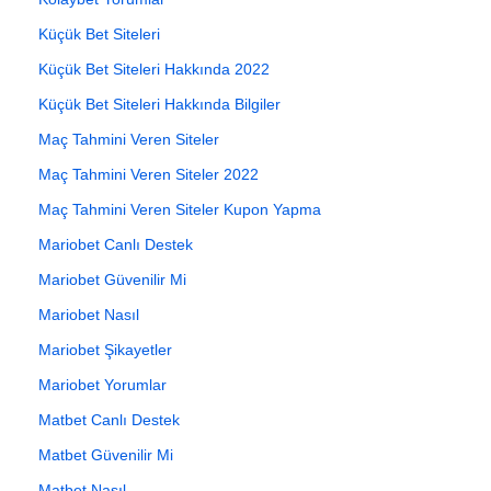
Küçük Bet Siteleri
Küçük Bet Siteleri Hakkında 2022
Küçük Bet Siteleri Hakkında Bilgiler
Maç Tahmini Veren Siteler
Maç Tahmini Veren Siteler 2022
Maç Tahmini Veren Siteler Kupon Yapma
Mariobet Canlı Destek
Mariobet Güvenilir Mi
Mariobet Nasıl
Mariobet Şikayetler
Mariobet Yorumlar
Matbet Canlı Destek
Matbet Güvenilir Mi
Matbet Nasıl