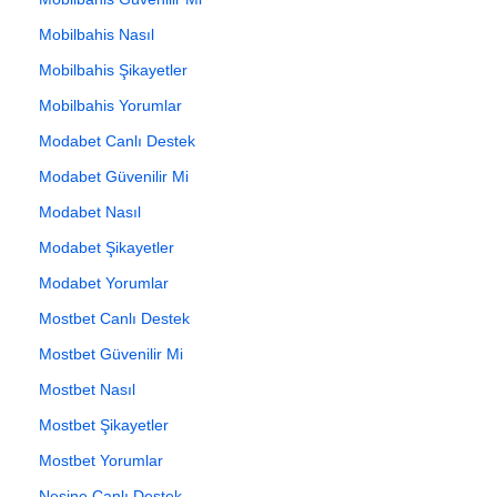
Mobilbahis Nasıl
Mobilbahis Şikayetler
Mobilbahis Yorumlar
Modabet Canlı Destek
Modabet Güvenilir Mi
Modabet Nasıl
Modabet Şikayetler
Modabet Yorumlar
Mostbet Canlı Destek
Mostbet Güvenilir Mi
Mostbet Nasıl
Mostbet Şikayetler
Mostbet Yorumlar
Nesine Canlı Destek