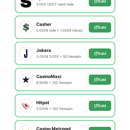
Katıl
2.000 USDT nakit iade
Casher
Katıl
5.000₺ iade + 1.000₺ risksiz
Jokera
Katıl
3.000₺ %200 + 50 freespin
CasinoMaxi
Katıl
6.500₺ + 150 freespin
Hitpot
Katıl
5.000₺ + 100 freespin
Casino Metropol