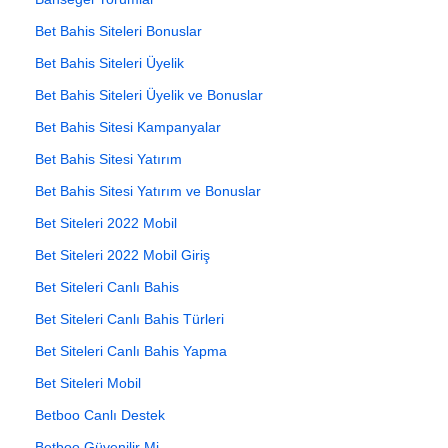
Bet Bahis Siteleri Bonuslar
Bet Bahis Siteleri Üyelik
Bet Bahis Siteleri Üyelik ve Bonuslar
Bet Bahis Sitesi Kampanyalar
Bet Bahis Sitesi Yatırım
Bet Bahis Sitesi Yatırım ve Bonuslar
Bet Siteleri 2022 Mobil
Bet Siteleri 2022 Mobil Giriş
Bet Siteleri Canlı Bahis
Bet Siteleri Canlı Bahis Türleri
Bet Siteleri Canlı Bahis Yapma
Bet Siteleri Mobil
Betboo Canlı Destek
Betboo Güvenilir Mi