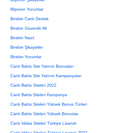
Bilyoner Yorumlar
Birebin Canlı Destek
Birebin Güvenilir Mi
Birebin Nasıl
Birebin Şikayetler
Birebin Yorumlar
Canlı Bahis Site Yatırım Bonusları
Canlı Bahis Site Yatırım Kampanyaları
Canlı Bahis Siteleri 2022
Canlı Bahis Siteleri Kampanya
Canlı Bahis Siteleri Yüksek Bonus Türleri
Canlı Bahis Siteleri Yüksek Bonuslar
Canlı İddaa Siteleri Türkiye Lisanslı
Canlı İddaa Siteleri Türkiye Lisanslı 2022