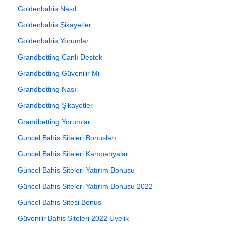
Goldenbahis Nasıl
Goldenbahis Şikayetler
Goldenbahis Yorumlar
Grandbetting Canlı Destek
Grandbetting Güvenilir Mi
Grandbetting Nasıl
Grandbetting Şikayetler
Grandbetting Yorumlar
Guncel Bahis Siteleri Bonusları
Guncel Bahis Siteleri Kampanyalar
Güncel Bahis Siteleri Yatırım Bonusu
Güncel Bahis Siteleri Yatırım Bonusu 2022
Guncel Bahis Sitesi Bonus
Güvenilir Bahis Siteleri 2022 Üyelik