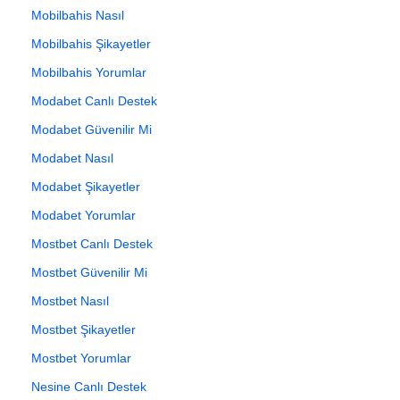
Mobilbahis Nasıl
Mobilbahis Şikayetler
Mobilbahis Yorumlar
Modabet Canlı Destek
Modabet Güvenilir Mi
Modabet Nasıl
Modabet Şikayetler
Modabet Yorumlar
Mostbet Canlı Destek
Mostbet Güvenilir Mi
Mostbet Nasıl
Mostbet Şikayetler
Mostbet Yorumlar
Nesine Canlı Destek