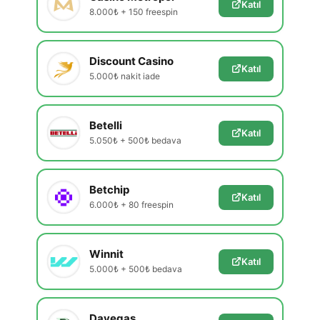
Katıl
8.000₺ + 150 freespin
Discount Casino
Katıl
5.000₺ nakit iade
Betelli
Katıl
5.050₺ + 500₺ bedava
Betchip
Katıl
6.000₺ + 80 freespin
Winnit
Katıl
5.000₺ + 500₺ bedava
Davegas