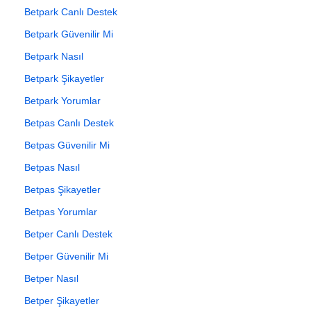
Betpark Canlı Destek
Betpark Güvenilir Mi
Betpark Nasıl
Betpark Şikayetler
Betpark Yorumlar
Betpas Canlı Destek
Betpas Güvenilir Mi
Betpas Nasıl
Betpas Şikayetler
Betpas Yorumlar
Betper Canlı Destek
Betper Güvenilir Mi
Betper Nasıl
Betper Şikayetler