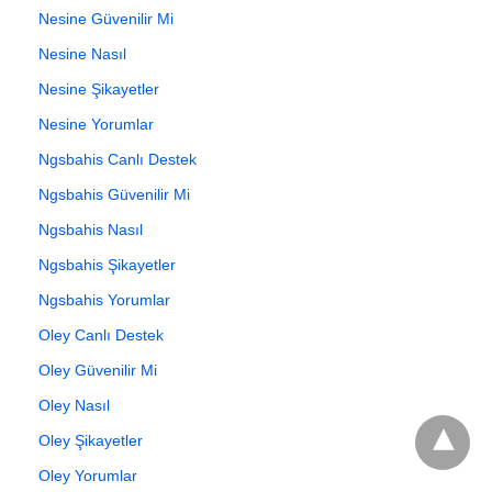
Nesine Güvenilir Mi
Nesine Nasıl
Nesine Şikayetler
Nesine Yorumlar
Ngsbahis Canlı Destek
Ngsbahis Güvenilir Mi
Ngsbahis Nasıl
Ngsbahis Şikayetler
Ngsbahis Yorumlar
Oley Canlı Destek
Oley Güvenilir Mi
Oley Nasıl
Oley Şikayetler
Oley Yorumlar