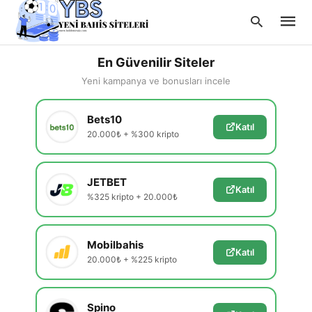
En Güvenilir Siteler
Yeni kampanya ve bonusları incele
Type
Bets10
your
Katıl
searc
20.000₺ + %300 kripto
query
and
hit
enter:
JETBET
Katıl
%325 kripto + 20.000₺
Mobilbahis
Katıl
20.000₺ + %225 kripto
Spino