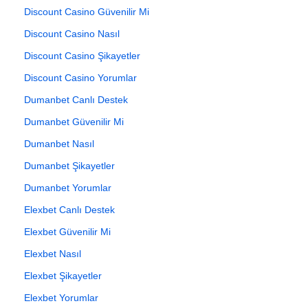
Discount Casino Güvenilir Mi
Discount Casino Nasıl
Discount Casino Şikayetler
Discount Casino Yorumlar
Dumanbet Canlı Destek
Dumanbet Güvenilir Mi
Dumanbet Nasıl
Dumanbet Şikayetler
Dumanbet Yorumlar
Elexbet Canlı Destek
Elexbet Güvenilir Mi
Elexbet Nasıl
Elexbet Şikayetler
Elexbet Yorumlar