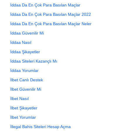
İddaa Da En Çok Para Basılan Maçlar
İddaa Da En Çok Para Basılan Maçlar 2022
İddaa Da En Çok Para Basılan Maçlar Neler
İddaa Güvenilir Mi
İddaa Nasıl
İddaa Şikayetler
İddaa Siteleri Kazançlı Mı
İddaa Yorumlar
İlbet Canlı Destek
İlbet Güvenilir Mi
İlbet Nasıl
İlbet Şikayetler
İlbet Yorumlar
İllegal Bahis Siteleri Hesap Açma