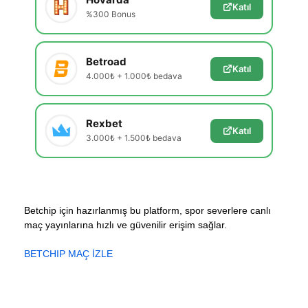
Katıl
%300 Bonus
Betroad
Katıl
4.000₺ + 1.000₺ bedava
Rexbet
Katıl
3.000₺ + 1.500₺ bedava
Betchip için hazırlanmış bu platform, spor severlere canlı
maç yayınlarına hızlı ve güvenilir erişim sağlar.
BETCHIP MAÇ İZLE