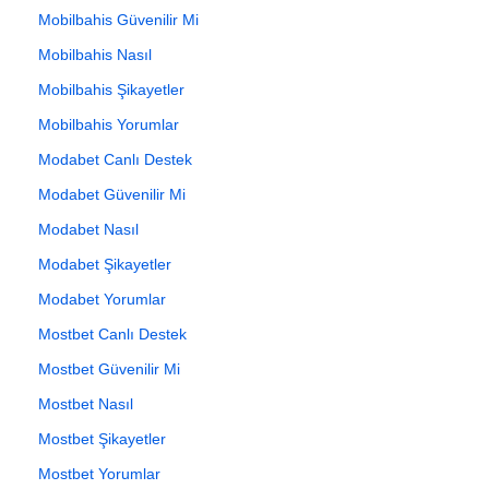
Mobilbahis Güvenilir Mi
Mobilbahis Nasıl
Mobilbahis Şikayetler
Mobilbahis Yorumlar
Modabet Canlı Destek
Modabet Güvenilir Mi
Modabet Nasıl
Modabet Şikayetler
Modabet Yorumlar
Mostbet Canlı Destek
Mostbet Güvenilir Mi
Mostbet Nasıl
Mostbet Şikayetler
Mostbet Yorumlar