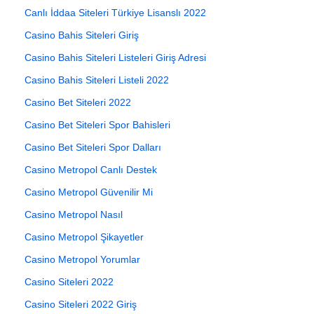
Canlı İddaa Siteleri Türkiye Lisanslı 2022
Casino Bahis Siteleri Giriş
Casino Bahis Siteleri Listeleri Giriş Adresi
Casino Bahis Siteleri Listeli 2022
Casino Bet Siteleri 2022
Casino Bet Siteleri Spor Bahisleri
Casino Bet Siteleri Spor Dalları
Casino Metropol Canlı Destek
Casino Metropol Güvenilir Mi
Casino Metropol Nasıl
Casino Metropol Şikayetler
Casino Metropol Yorumlar
Casino Siteleri 2022
Casino Siteleri 2022 Giriş