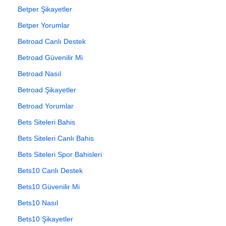
Betper Şikayetler
Betper Yorumlar
Betroad Canlı Destek
Betroad Güvenilir Mi
Betroad Nasıl
Betroad Şikayetler
Betroad Yorumlar
Bets Siteleri Bahis
Bets Siteleri Canlı Bahis
Bets Siteleri Spor Bahisleri
Bets10 Canlı Destek
Bets10 Güvenilir Mi
Bets10 Nasıl
Bets10 Şikayetler