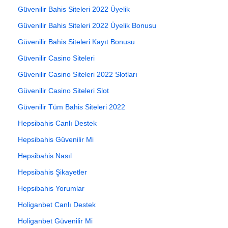
Güvenilir Bahis Siteleri 2022 Üyelik
Güvenilir Bahis Siteleri 2022 Üyelik Bonusu
Güvenilir Bahis Siteleri Kayıt Bonusu
Güvenilir Casino Siteleri
Güvenilir Casino Siteleri 2022 Slotları
Güvenilir Casino Siteleri Slot
Güvenilir Tüm Bahis Siteleri 2022
Hepsibahis Canlı Destek
Hepsibahis Güvenilir Mi
Hepsibahis Nasıl
Hepsibahis Şikayetler
Hepsibahis Yorumlar
Holiganbet Canlı Destek
Holiganbet Güvenilir Mi