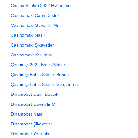
Casino Siteleri 2022 Hizmetleri
Casinomaxi Canlı Destek
Casinomaxi Güvenilir Mi
Casinomaxi Nasıl
Casinomaxi Şikayetler
Casinomaxi Yorumlar
Çevrimiçi 2022 Bahis Siteleri
Çevrimiçi Bahis Siteleri Bonus
Çevrimiçi Bahis Siteleri Giriş Adresi
Dinamobet Canlı Destek
Dinamobet Güvenilir Mi
Dinamobet Nasıl
Dinamobet Şikayetler
Dinamobet Yorumlar