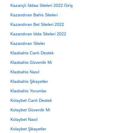
Kazançlı İddaa Siteleri 2022 Giriş
Kazandıran Bahis Siteleri
Kazandıran Bet Siteleri 2022
Kazandıran İdda Siteleri 2022
Kazandıran Siteler
Klasbahis Canlı Destek
Klasbahis Güvenilir Mi
Klasbahis Nasıl
Klasbahis Şikayetler
Klasbahis Yorumlar
Kolaybet Canlı Destek
Kolaybet Güvenilir Mi
Kolaybet Nasıl
Kolaybet Şikayetler