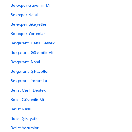
Betexper Güvenilir Mi
Betexper Nasıl
Betexper Şikayetler
Betexper Yorumlar
Betgaranti Canlı Destek
Betgaranti Güvenilir Mi
Betgaranti Nasıl
Betgaranti Şikayetler
Betgaranti Yorumlar
Betist Canlı Destek
Betist Güvenilir Mi
Betist Nasıl
Betist Şikayetler
Betist Yorumlar