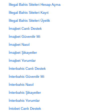
İllegal Bahis Siteleri Hesap Açma
İllegal Bahis Siteleri Kayıt
İllegal Bahis Siteleri Üyelik
İmajbet Canlı Destek
İmajbet Güvenilir Mi
İmajbet Nasıl
İmajbet Şikayetler
İmajbet Yorumlar
İnterbahis Canlı Destek
İnterbahis Güvenilir Mi
İnterbahis Nasıl
İnterbahis Şikayetler
İnterbahis Yorumlar
İntobet Canlı Destek