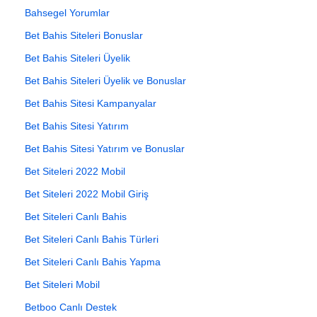
Bahsegel Yorumlar
Bet Bahis Siteleri Bonuslar
Bet Bahis Siteleri Üyelik
Bet Bahis Siteleri Üyelik ve Bonuslar
Bet Bahis Sitesi Kampanyalar
Bet Bahis Sitesi Yatırım
Bet Bahis Sitesi Yatırım ve Bonuslar
Bet Siteleri 2022 Mobil
Bet Siteleri 2022 Mobil Giriş
Bet Siteleri Canlı Bahis
Bet Siteleri Canlı Bahis Türleri
Bet Siteleri Canlı Bahis Yapma
Bet Siteleri Mobil
Betboo Canlı Destek