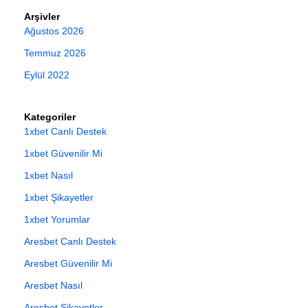
Arşivler
Ağustos 2026
Temmuz 2026
Eylül 2022
Kategoriler
1xbet Canlı Destek
1xbet Güvenilir Mi
1xbet Nasıl
1xbet Şikayetler
1xbet Yorumlar
Aresbet Canlı Destek
Aresbet Güvenilir Mi
Aresbet Nasıl
Aresbet Şikayetler