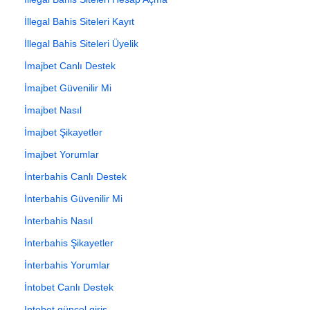
İllegal Bahis Siteleri Kayıt
İllegal Bahis Siteleri Üyelik
İmajbet Canlı Destek
İmajbet Güvenilir Mi
İmajbet Nasıl
İmajbet Şikayetler
İmajbet Yorumlar
İnterbahis Canlı Destek
İnterbahis Güvenilir Mi
İnterbahis Nasıl
İnterbahis Şikayetler
İnterbahis Yorumlar
İntobet Canlı Destek
Intobet güncel giriş