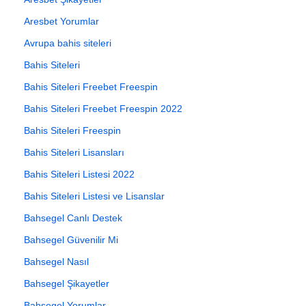
Aresbet Yorumlar
Avrupa bahis siteleri
Bahis Siteleri
Bahis Siteleri Freebet Freespin
Bahis Siteleri Freebet Freespin 2022
Bahis Siteleri Freespin
Bahis Siteleri Lisansları
Bahis Siteleri Listesi 2022
Bahis Siteleri Listesi ve Lisanslar
Bahsegel Canlı Destek
Bahsegel Güvenilir Mi
Bahsegel Nasıl
Bahsegel Şikayetler
Bahsegel Yorumlar