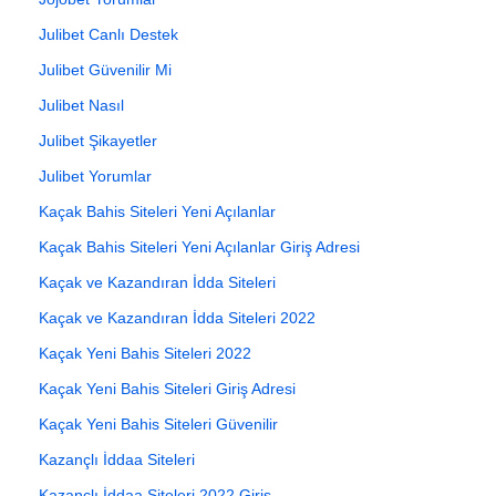
Julibet Canlı Destek
Julibet Güvenilir Mi
Julibet Nasıl
Julibet Şikayetler
Julibet Yorumlar
Kaçak Bahis Siteleri Yeni Açılanlar
Kaçak Bahis Siteleri Yeni Açılanlar Giriş Adresi
Kaçak ve Kazandıran İdda Siteleri
Kaçak ve Kazandıran İdda Siteleri 2022
Kaçak Yeni Bahis Siteleri 2022
Kaçak Yeni Bahis Siteleri Giriş Adresi
Kaçak Yeni Bahis Siteleri Güvenilir
Kazançlı İddaa Siteleri
Kazançlı İddaa Siteleri 2022 Giriş