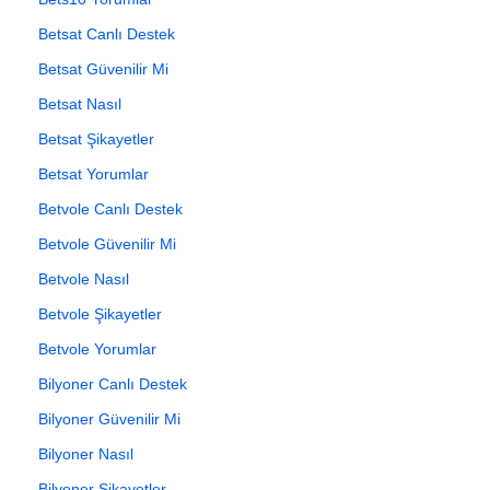
Betsat Canlı Destek
Betsat Güvenilir Mi
Betsat Nasıl
Betsat Şikayetler
Betsat Yorumlar
Betvole Canlı Destek
Betvole Güvenilir Mi
Betvole Nasıl
Betvole Şikayetler
Betvole Yorumlar
Bilyoner Canlı Destek
Bilyoner Güvenilir Mi
Bilyoner Nasıl
Bilyoner Şikayetler