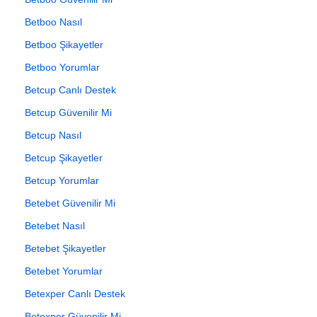
Betboo Nasıl
Betboo Şikayetler
Betboo Yorumlar
Betcup Canlı Destek
Betcup Güvenilir Mi
Betcup Nasıl
Betcup Şikayetler
Betcup Yorumlar
Betebet Güvenilir Mi
Betebet Nasıl
Betebet Şikayetler
Betebet Yorumlar
Betexper Canlı Destek
Betexper Güvenilir Mi