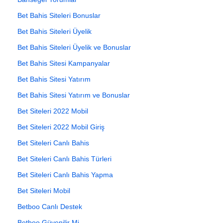
Bet Bahis Siteleri Bonuslar
Bet Bahis Siteleri Üyelik
Bet Bahis Siteleri Üyelik ve Bonuslar
Bet Bahis Sitesi Kampanyalar
Bet Bahis Sitesi Yatırım
Bet Bahis Sitesi Yatırım ve Bonuslar
Bet Siteleri 2022 Mobil
Bet Siteleri 2022 Mobil Giriş
Bet Siteleri Canlı Bahis
Bet Siteleri Canlı Bahis Türleri
Bet Siteleri Canlı Bahis Yapma
Bet Siteleri Mobil
Betboo Canlı Destek
Betboo Güvenilir Mi