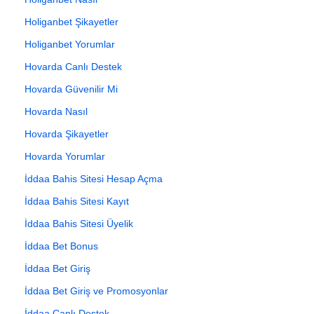
Holiganbet Şikayetler
Holiganbet Yorumlar
Hovarda Canlı Destek
Hovarda Güvenilir Mi
Hovarda Nasıl
Hovarda Şikayetler
Hovarda Yorumlar
İddaa Bahis Sitesi Hesap Açma
İddaa Bahis Sitesi Kayıt
İddaa Bahis Sitesi Üyelik
İddaa Bet Bonus
İddaa Bet Giriş
İddaa Bet Giriş ve Promosyonlar
İddaa Canlı Destek