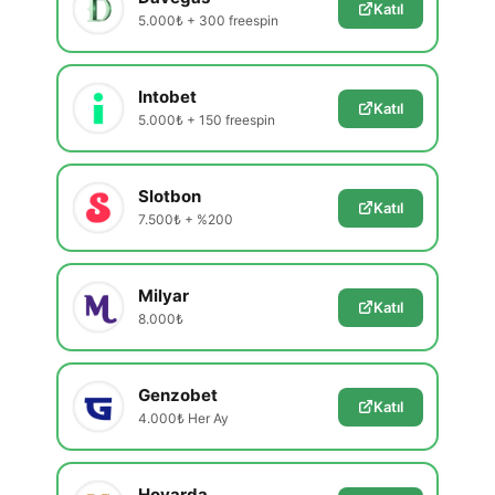
Katıl
5.000₺ + 300 freespin
Intobet
Katıl
5.000₺ + 150 freespin
Slotbon
Katıl
7.500₺ + %200
Milyar
Katıl
8.000₺
Genzobet
Katıl
4.000₺ Her Ay
Hovarda