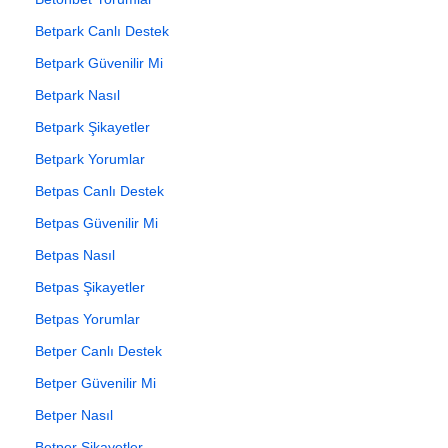
Betpark Canlı Destek
Betpark Güvenilir Mi
Betpark Nasıl
Betpark Şikayetler
Betpark Yorumlar
Betpas Canlı Destek
Betpas Güvenilir Mi
Betpas Nasıl
Betpas Şikayetler
Betpas Yorumlar
Betper Canlı Destek
Betper Güvenilir Mi
Betper Nasıl
Betper Şikayetler