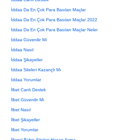
İddaa Da En Çok Para Basılan Maçlar
İddaa Da En Çok Para Basılan Maçlar 2022
İddaa Da En Çok Para Basılan Maçlar Neler
İddaa Güvenilir Mi
İddaa Nasıl
İddaa Şikayetler
İddaa Siteleri Kazançlı Mı
İddaa Yorumlar
İlbet Canlı Destek
İlbet Güvenilir Mi
İlbet Nasıl
İlbet Şikayetler
İlbet Yorumlar
İllegal Bahis Siteleri Hesap Açma