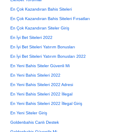
En Çok Kazandıran Bahis Siteleri
En Çok Kazandıran Bahis Siteleri Fırsatları
En Çok Kazandıran Siteler Giriş
En İyi Bet Siteleri 2022
En İyi Bet Siteleri Yatırım Bonusları
En İyi Bet Siteleri Yatırım Bonusları 2022
En Yeni Bahis Siteler Güvenli Mi
En Yeni Bahis Siteleri 2022
En Yeni Bahis Siteleri 2022 Adresi
En Yeni Bahis Siteleri 2022 İllegal
En Yeni Bahis Siteleri 2022 İllegal Giriş
En Yeni Siteler Giriş
Goldenbahis Canlı Destek
Goldenbahis Güvenilir Mi