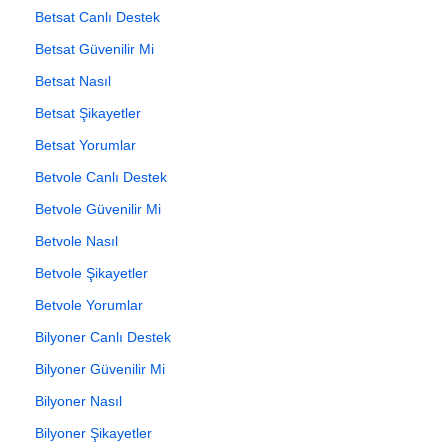
Betsat Canlı Destek
Betsat Güvenilir Mi
Betsat Nasıl
Betsat Şikayetler
Betsat Yorumlar
Betvole Canlı Destek
Betvole Güvenilir Mi
Betvole Nasıl
Betvole Şikayetler
Betvole Yorumlar
Bilyoner Canlı Destek
Bilyoner Güvenilir Mi
Bilyoner Nasıl
Bilyoner Şikayetler