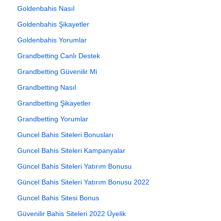
Goldenbahis Nasıl
Goldenbahis Şikayetler
Goldenbahis Yorumlar
Grandbetting Canlı Destek
Grandbetting Güvenilir Mi
Grandbetting Nasıl
Grandbetting Şikayetler
Grandbetting Yorumlar
Guncel Bahis Siteleri Bonusları
Guncel Bahis Siteleri Kampanyalar
Güncel Bahis Siteleri Yatırım Bonusu
Güncel Bahis Siteleri Yatırım Bonusu 2022
Guncel Bahis Sitesi Bonus
Güvenilir Bahis Siteleri 2022 Üyelik