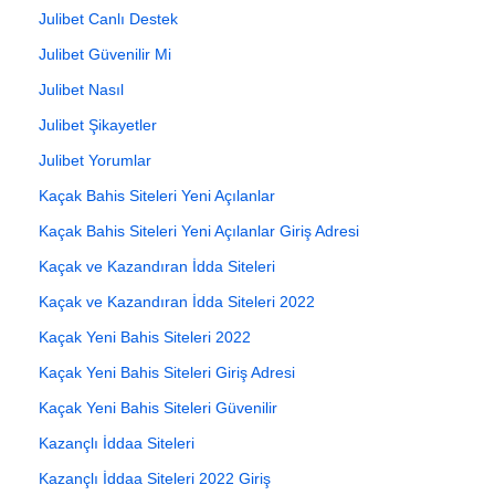
Julibet Canlı Destek
Julibet Güvenilir Mi
Julibet Nasıl
Julibet Şikayetler
Julibet Yorumlar
Kaçak Bahis Siteleri Yeni Açılanlar
Kaçak Bahis Siteleri Yeni Açılanlar Giriş Adresi
Kaçak ve Kazandıran İdda Siteleri
Kaçak ve Kazandıran İdda Siteleri 2022
Kaçak Yeni Bahis Siteleri 2022
Kaçak Yeni Bahis Siteleri Giriş Adresi
Kaçak Yeni Bahis Siteleri Güvenilir
Kazançlı İddaa Siteleri
Kazançlı İddaa Siteleri 2022 Giriş