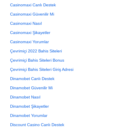
Casinomaxi Canlı Destek
Casinomaxi Güvenilir Mi
Casinomaxi Nasıl
Casinomaxi Şikayetler
Casinomaxi Yorumlar
Çevrimiçi 2022 Bahis Siteleri
Çevrimiçi Bahis Siteleri Bonus
Çevrimiçi Bahis Siteleri Giriş Adresi
Dinamobet Canlı Destek
Dinamobet Güvenilir Mi
Dinamobet Nasıl
Dinamobet Şikayetler
Dinamobet Yorumlar
Discount Casino Canlı Destek