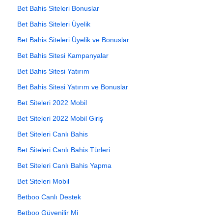
Bet Bahis Siteleri Bonuslar
Bet Bahis Siteleri Üyelik
Bet Bahis Siteleri Üyelik ve Bonuslar
Bet Bahis Sitesi Kampanyalar
Bet Bahis Sitesi Yatırım
Bet Bahis Sitesi Yatırım ve Bonuslar
Bet Siteleri 2022 Mobil
Bet Siteleri 2022 Mobil Giriş
Bet Siteleri Canlı Bahis
Bet Siteleri Canlı Bahis Türleri
Bet Siteleri Canlı Bahis Yapma
Bet Siteleri Mobil
Betboo Canlı Destek
Betboo Güvenilir Mi