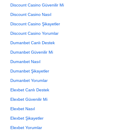
Discount Casino Güvenilir Mi
Discount Casino Nasıl
Discount Casino Şikayetler
Discount Casino Yorumlar
Dumanbet Canlı Destek
Dumanbet Güvenilir Mi
Dumanbet Nasıl
Dumanbet Şikayetler
Dumanbet Yorumlar
Elexbet Canlı Destek
Elexbet Güvenilir Mi
Elexbet Nasıl
Elexbet Şikayetler
Elexbet Yorumlar