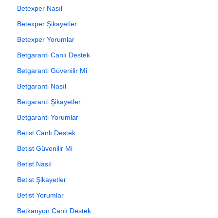
Betexper Nasıl
Betexper Şikayetler
Betexper Yorumlar
Betgaranti Canlı Destek
Betgaranti Güvenilir Mi
Betgaranti Nasıl
Betgaranti Şikayetler
Betgaranti Yorumlar
Betist Canlı Destek
Betist Güvenilir Mi
Betist Nasıl
Betist Şikayetler
Betist Yorumlar
Betkanyon Canlı Destek