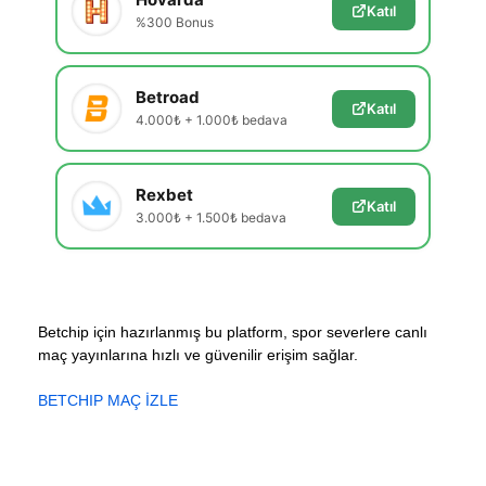
Katıl
%300 Bonus
Betroad
Katıl
4.000₺ + 1.000₺ bedava
Rexbet
Katıl
3.000₺ + 1.500₺ bedava
Betchip için hazırlanmış bu platform, spor severlere canlı
maç yayınlarına hızlı ve güvenilir erişim sağlar.
BETCHIP MAÇ İZLE