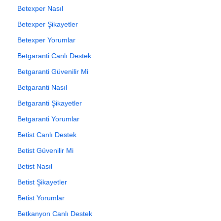
Betexper Nasıl
Betexper Şikayetler
Betexper Yorumlar
Betgaranti Canlı Destek
Betgaranti Güvenilir Mi
Betgaranti Nasıl
Betgaranti Şikayetler
Betgaranti Yorumlar
Betist Canlı Destek
Betist Güvenilir Mi
Betist Nasıl
Betist Şikayetler
Betist Yorumlar
Betkanyon Canlı Destek