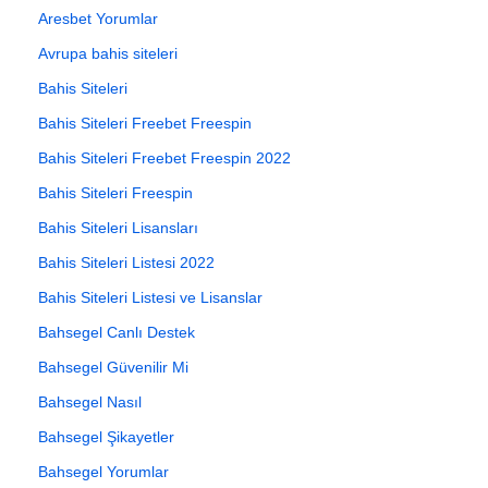
Aresbet Yorumlar
Avrupa bahis siteleri
Bahis Siteleri
Bahis Siteleri Freebet Freespin
Bahis Siteleri Freebet Freespin 2022
Bahis Siteleri Freespin
Bahis Siteleri Lisansları
Bahis Siteleri Listesi 2022
Bahis Siteleri Listesi ve Lisanslar
Bahsegel Canlı Destek
Bahsegel Güvenilir Mi
Bahsegel Nasıl
Bahsegel Şikayetler
Bahsegel Yorumlar