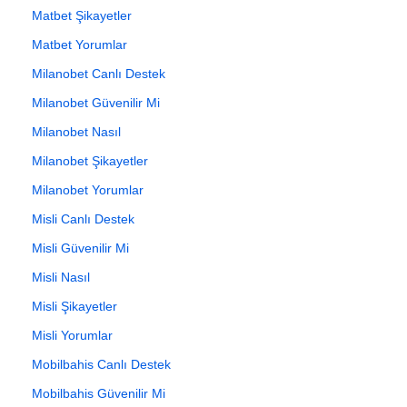
Matbet Şikayetler
Matbet Yorumlar
Milanobet Canlı Destek
Milanobet Güvenilir Mi
Milanobet Nasıl
Milanobet Şikayetler
Milanobet Yorumlar
Misli Canlı Destek
Misli Güvenilir Mi
Misli Nasıl
Misli Şikayetler
Misli Yorumlar
Mobilbahis Canlı Destek
Mobilbahis Güvenilir Mi