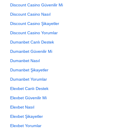
Discount Casino Güvenilir Mi
Discount Casino Nasıl
Discount Casino Şikayetler
Discount Casino Yorumlar
Dumanbet Canlı Destek
Dumanbet Güvenilir Mi
Dumanbet Nasıl
Dumanbet Şikayetler
Dumanbet Yorumlar
Elexbet Canlı Destek
Elexbet Güvenilir Mi
Elexbet Nasıl
Elexbet Şikayetler
Elexbet Yorumlar