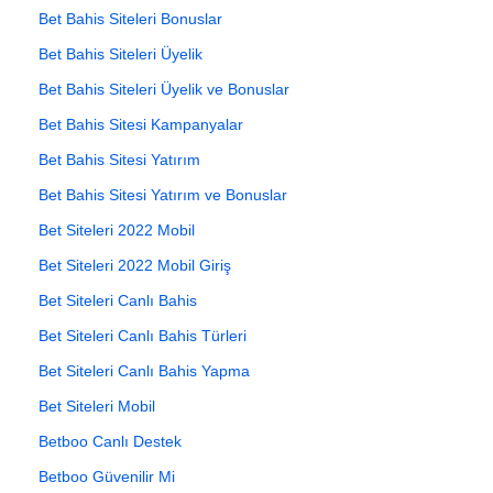
Bet Bahis Siteleri Bonuslar
Bet Bahis Siteleri Üyelik
Bet Bahis Siteleri Üyelik ve Bonuslar
Bet Bahis Sitesi Kampanyalar
Bet Bahis Sitesi Yatırım
Bet Bahis Sitesi Yatırım ve Bonuslar
Bet Siteleri 2022 Mobil
Bet Siteleri 2022 Mobil Giriş
Bet Siteleri Canlı Bahis
Bet Siteleri Canlı Bahis Türleri
Bet Siteleri Canlı Bahis Yapma
Bet Siteleri Mobil
Betboo Canlı Destek
Betboo Güvenilir Mi