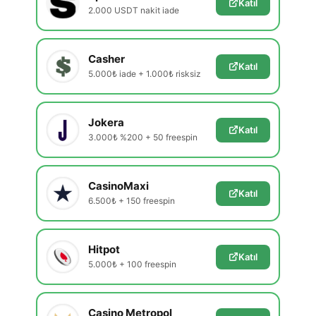
Katıl
2.000 USDT nakit iade
Casher
Katıl
5.000₺ iade + 1.000₺ risksiz
Jokera
Katıl
3.000₺ %200 + 50 freespin
CasinoMaxi
Katıl
6.500₺ + 150 freespin
Hitpot
Katıl
5.000₺ + 100 freespin
Casino Metropol