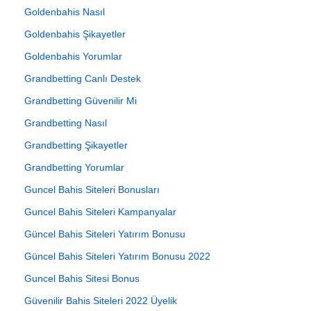
Goldenbahis Nasıl
Goldenbahis Şikayetler
Goldenbahis Yorumlar
Grandbetting Canlı Destek
Grandbetting Güvenilir Mi
Grandbetting Nasıl
Grandbetting Şikayetler
Grandbetting Yorumlar
Guncel Bahis Siteleri Bonusları
Guncel Bahis Siteleri Kampanyalar
Güncel Bahis Siteleri Yatırım Bonusu
Güncel Bahis Siteleri Yatırım Bonusu 2022
Guncel Bahis Sitesi Bonus
Güvenilir Bahis Siteleri 2022 Üyelik