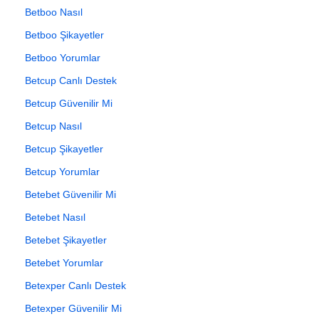
Betboo Nasıl
Betboo Şikayetler
Betboo Yorumlar
Betcup Canlı Destek
Betcup Güvenilir Mi
Betcup Nasıl
Betcup Şikayetler
Betcup Yorumlar
Betebet Güvenilir Mi
Betebet Nasıl
Betebet Şikayetler
Betebet Yorumlar
Betexper Canlı Destek
Betexper Güvenilir Mi