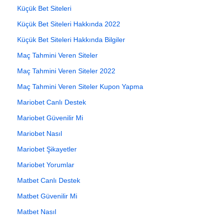
Küçük Bet Siteleri
Küçük Bet Siteleri Hakkında 2022
Küçük Bet Siteleri Hakkında Bilgiler
Maç Tahmini Veren Siteler
Maç Tahmini Veren Siteler 2022
Maç Tahmini Veren Siteler Kupon Yapma
Mariobet Canlı Destek
Mariobet Güvenilir Mi
Mariobet Nasıl
Mariobet Şikayetler
Mariobet Yorumlar
Matbet Canlı Destek
Matbet Güvenilir Mi
Matbet Nasıl