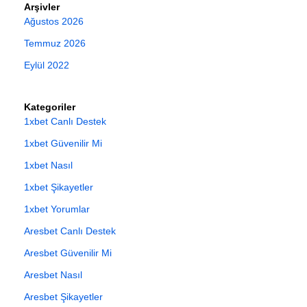
Arşivler
Ağustos 2026
Temmuz 2026
Eylül 2022
Kategoriler
1xbet Canlı Destek
1xbet Güvenilir Mi
1xbet Nasıl
1xbet Şikayetler
1xbet Yorumlar
Aresbet Canlı Destek
Aresbet Güvenilir Mi
Aresbet Nasıl
Aresbet Şikayetler