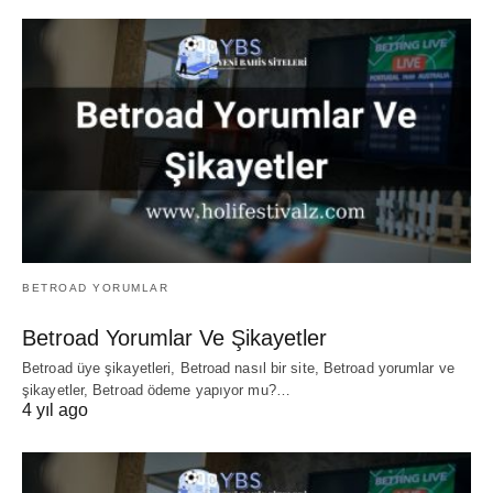
BETROAD YORUMLAR
Betroad Yorumlar Ve Şikayetler
Betroad üye şikayetleri, Betroad nasıl bir site, Betroad yorumlar ve
şikayetler, Betroad ödeme yapıyor mu?…
4 yıl ago