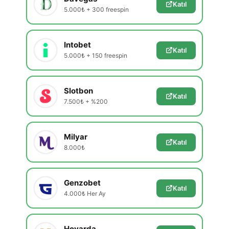
Katıl
5.000₺ + 300 freespin
Intobet
Katıl
5.000₺ + 150 freespin
Slotbon
Katıl
7.500₺ + %200
Milyar
Katıl
8.000₺
Genzobet
Katıl
4.000₺ Her Ay
Hovarda