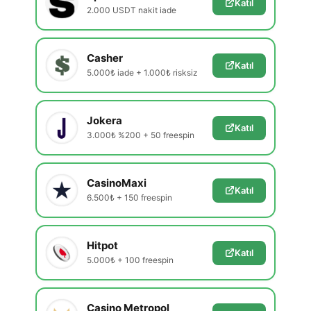
Katıl
2.000 USDT nakit iade
Casher
Katıl
5.000₺ iade + 1.000₺ risksiz
Jokera
Katıl
3.000₺ %200 + 50 freespin
CasinoMaxi
Katıl
6.500₺ + 150 freespin
Hitpot
Katıl
5.000₺ + 100 freespin
Casino Metropol