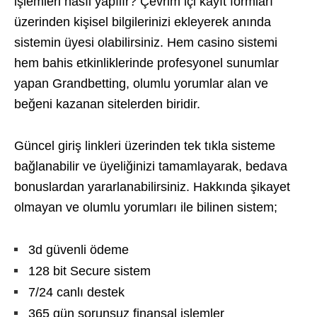
işlemleri nasıl yapılır? Çevrim içi kayıt formları
üzerinden kişisel bilgilerinizi ekleyerek anında
sistemin üyesi olabilirsiniz. Hem casino sistemi
hem bahis etkinliklerinde profesyonel sunumlar
yapan Grandbetting, olumlu yorumlar alan ve
beğeni kazanan sitelerden biridir.
Güncel giriş linkleri üzerinden tek tıkla sisteme
bağlanabilir ve üyeliğinizi tamamlayarak, bedava
bonuslardan yararlanabilirsiniz. Hakkında şikayet
olmayan ve olumlu yorumları ile bilinen sistem;
3d güvenli ödeme
128 bit Secure sistem
7/24 canlı destek
365 gün sorunsuz finansal işlemler