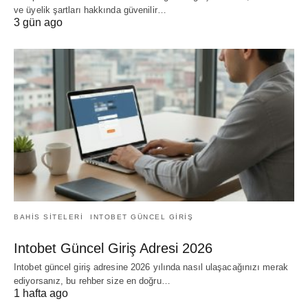
ve üyelik şartları hakkında güvenilir…
3 gün ago
BAHIS SITELERI
INTOBET GÜNCEL GIRIŞ
Intobet Güncel Giriş Adresi 2026
Intobet güncel giriş adresine 2026 yılında nasıl ulaşacağınızı merak
ediyorsanız, bu rehber size en doğru…
1 hafta ago