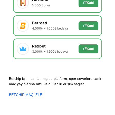
Katıl
%300 Bonus
Betroad
Katıl
4.000₺ + 1.000₺ bedava
Rexbet
Katıl
3.000₺ + 1.500₺ bedava
Betchip için hazırlanmış bu platform, spor severlere canlı
maç yayınlarına hızlı ve güvenilir erişim sağlar.
BETCHIP MAÇ İZLE