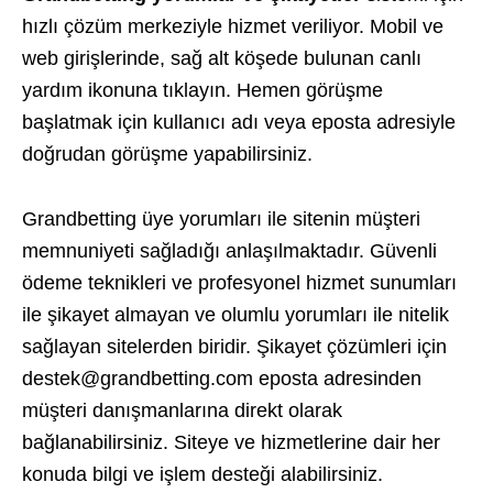
hızlı çözüm merkeziyle hizmet veriliyor. Mobil ve
web girişlerinde, sağ alt köşede bulunan canlı
yardım ikonuna tıklayın. Hemen görüşme
başlatmak için kullanıcı adı veya eposta adresiyle
doğrudan görüşme yapabilirsiniz.
Grandbetting üye yorumları ile sitenin müşteri
memnuniyeti sağladığı anlaşılmaktadır. Güvenli
ödeme teknikleri ve profesyonel hizmet sunumları
ile şikayet almayan ve olumlu yorumları ile nitelik
sağlayan sitelerden biridir. Şikayet çözümleri için
destek@grandbetting.com eposta adresinden
müşteri danışmanlarına direkt olarak
bağlanabilirsiniz. Siteye ve hizmetlerine dair her
konuda bilgi ve işlem desteği alabilirsiniz.