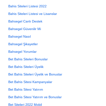
Bahis Siteleri Listesi 2022
Bahis Siteleri Listesi ve Lisanslar
Bahsegel Canlı Destek
Bahsegel Güvenilir Mi
Bahsegel Nasıl
Bahsegel Şikayetler
Bahsegel Yorumlar
Bet Bahis Siteleri Bonuslar
Bet Bahis Siteleri Üyelik
Bet Bahis Siteleri Üyelik ve Bonuslar
Bet Bahis Sitesi Kampanyalar
Bet Bahis Sitesi Yatırım
Bet Bahis Sitesi Yatırım ve Bonuslar
Bet Siteleri 2022 Mobil