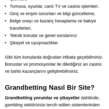
Turnuva, oyunlar, canlı TV ve casino işlemleri,
Giriş ve erişim sorunları ve bilgi güncelleme,
Belge onayı ve kazanç hesaplama ve bakiye
transferleri,
Teknik konular ve genel sorularınız
Şikayet ve uyuşmazlıklar
Gibi tüm konularda doğrudan irtibata geçebilirsiniz.
Bonuslar ve promosyonlar ile dilediğiniz an casino
ve bahis kazançlarını geliştirebilirsiniz.
Grandbetting Nasıl Bir Site?
Grandbetting yorumlar ve şikayetler
dahilinde,
gambling sektörünün tercih edilen sistemlerinden