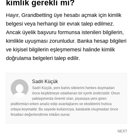
kimlik gerekli mi?
Hayır, Grandbetting üye hesabı açmak için kimlik
belgesi veya herhangi bir evrak talep edilmez.
Ancak üyelik başvuru formunsa istenilen bilgilerin,
kimlikle uyuşması zorunludur. Banka hesap bilgileri
ve kişisel bilgilerin eşleşmemesi halinde kimlik
doğrulama belgeleri talep edilir.
Sadri Küçük
Sadri Küçük, yeni bahis sitelerini herkes duymadan
önce keşfetmeye odaklanan bir içerik üreticisidir. Onun
yaklaşımında önemli olan, piyasaya yeni giren
platformları erken analiz edip avantajlarını ve eksiklerini hızlıca
ortaya koymaktır. Bu sayede kullanıcıya, kalabalık oluşmadan önce
fırsatları değerlendirme imkânı sunar.
NEXT