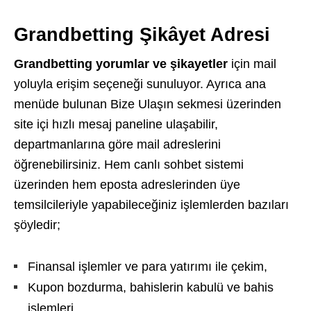
Grandbetting Şikâyet Adresi
Grandbetting yorumlar ve şikayetler
için mail
yoluyla erişim seçeneği sunuluyor. Ayrıca ana
menüde bulunan Bize Ulaşın sekmesi üzerinden
site içi hızlı mesaj paneline ulaşabilir,
departmanlarına göre mail adreslerini
öğrenebilirsiniz. Hem canlı sohbet sistemi
üzerinden hem eposta adreslerinden üye
temsilcileriyle yapabileceğiniz işlemlerden bazıları
şöyledir;
Finansal işlemler ve para yatırımı ile çekim,
Kupon bozdurma, bahislerin kabulü ve bahis
işlemleri,