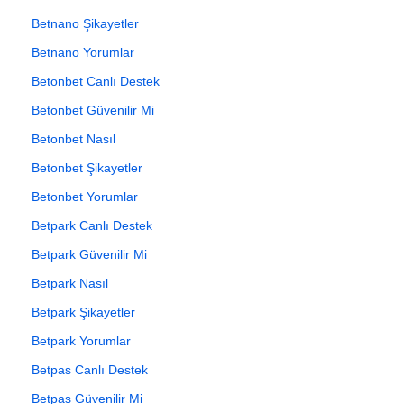
Betnano Şikayetler
Betnano Yorumlar
Betonbet Canlı Destek
Betonbet Güvenilir Mi
Betonbet Nasıl
Betonbet Şikayetler
Betonbet Yorumlar
Betpark Canlı Destek
Betpark Güvenilir Mi
Betpark Nasıl
Betpark Şikayetler
Betpark Yorumlar
Betpas Canlı Destek
Betpas Güvenilir Mi