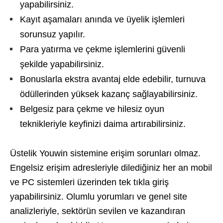
yapabilirsiniz.
Kayıt aşamaları anında ve üyelik işlemleri
sorunsuz yapılır.
Para yatırma ve çekme işlemlerini güvenli
şekilde yapabilirsiniz.
Bonuslarla ekstra avantaj elde edebilir, turnuva
ödüllerinden yüksek kazanç sağlayabilirsiniz.
Belgesiz para çekme ve hilesiz oyun
teknikleriyle keyfinizi daima artırabilirsiniz.
Üstelik Youwin sistemine erişim sorunları olmaz.
Engelsiz erişim adresleriyle dilediğiniz her an mobil
ve PC sistemleri üzerinden tek tıkla giriş
yapabilirsiniz. Olumlu yorumları ve genel site
analizleriyle, sektörün sevilen ve kazandıran