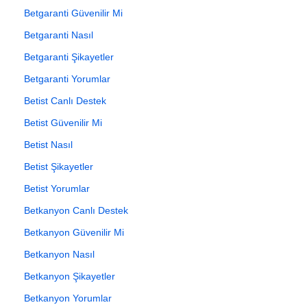
Betgaranti Güvenilir Mi
Betgaranti Nasıl
Betgaranti Şikayetler
Betgaranti Yorumlar
Betist Canlı Destek
Betist Güvenilir Mi
Betist Nasıl
Betist Şikayetler
Betist Yorumlar
Betkanyon Canlı Destek
Betkanyon Güvenilir Mi
Betkanyon Nasıl
Betkanyon Şikayetler
Betkanyon Yorumlar