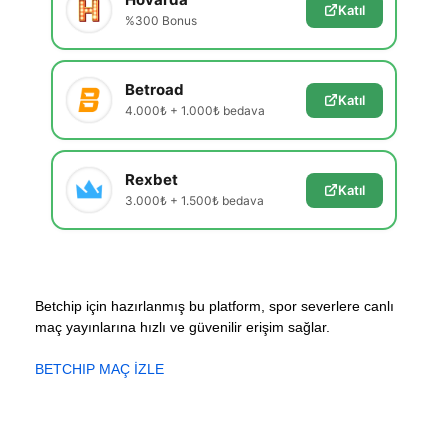
Katıl
%300 Bonus
Betroad
Katıl
4.000₺ + 1.000₺ bedava
Rexbet
Katıl
3.000₺ + 1.500₺ bedava
Betchip için hazırlanmış bu platform, spor severlere canlı
maç yayınlarına hızlı ve güvenilir erişim sağlar.
BETCHIP MAÇ İZLE