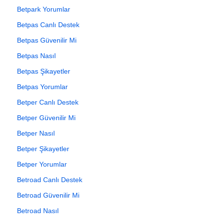
Betpark Yorumlar
Betpas Canlı Destek
Betpas Güvenilir Mi
Betpas Nasıl
Betpas Şikayetler
Betpas Yorumlar
Betper Canlı Destek
Betper Güvenilir Mi
Betper Nasıl
Betper Şikayetler
Betper Yorumlar
Betroad Canlı Destek
Betroad Güvenilir Mi
Betroad Nasıl