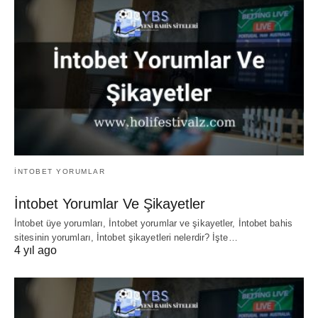
İNTOBET YORUMLAR
İntobet Yorumlar Ve Şikayetler
İntobet üye yorumları, İntobet yorumlar ve şikayetler, İntobet bahis
sitesinin yorumları, İntobet şikayetleri nelerdir? İşte…
4 yıl ago