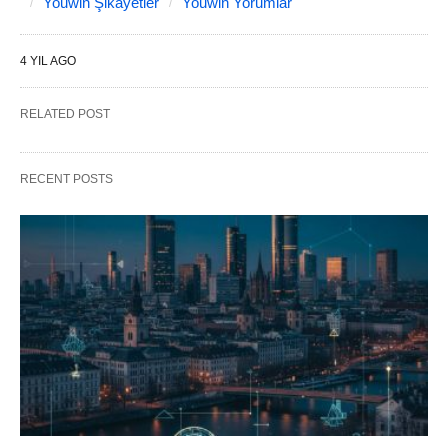
Youwin Şikayetler
Youwin Yorumlar
4 YIL AGO
RELATED POST
RECENT POSTS