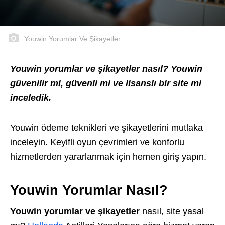
Youwin Yorumlar Ve Şikayetler
Youwin yorumlar ve şikayetler nasıl? Youwin
güvenilir mi, güvenli mi ve lisanslı bir site mi
inceledik.
Youwin ödeme teknikleri ve şikayetlerini mutlaka
inceleyin. Keyifli oyun çevrimleri ve konforlu
hizmetlerden yararlanmak için hemen giriş yapın.
Youwin Yorumlar Nasıl?
Youwin yorumlar ve şikayetler
nasıl, site yasal