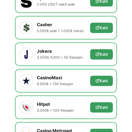
Katıl
2.000 USDT nakit iade
Casher
Katıl
5.000₺ iade + 1.000₺ risksiz
Jokera
Katıl
3.000₺ %200 + 50 freespin
CasinoMaxi
Katıl
6.500₺ + 150 freespin
Hitpot
Katıl
5.000₺ + 100 freespin
Casino Metropol