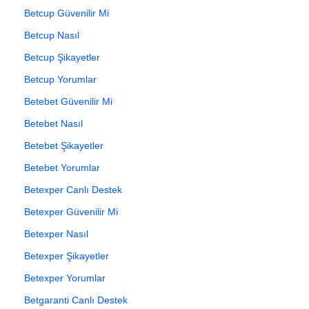
Betcup Güvenilir Mi
Betcup Nasıl
Betcup Şikayetler
Betcup Yorumlar
Betebet Güvenilir Mi
Betebet Nasıl
Betebet Şikayetler
Betebet Yorumlar
Betexper Canlı Destek
Betexper Güvenilir Mi
Betexper Nasıl
Betexper Şikayetler
Betexper Yorumlar
Betgaranti Canlı Destek