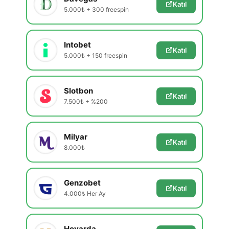
Katıl
5.000₺ + 300 freespin
Intobet
Katıl
5.000₺ + 150 freespin
Slotbon
Katıl
7.500₺ + %200
Milyar
Katıl
8.000₺
Genzobet
Katıl
4.000₺ Her Ay
Hovarda