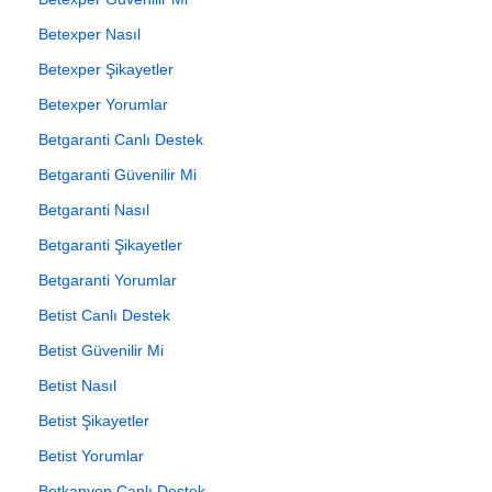
Betexper Nasıl
Betexper Şikayetler
Betexper Yorumlar
Betgaranti Canlı Destek
Betgaranti Güvenilir Mi
Betgaranti Nasıl
Betgaranti Şikayetler
Betgaranti Yorumlar
Betist Canlı Destek
Betist Güvenilir Mi
Betist Nasıl
Betist Şikayetler
Betist Yorumlar
Betkanyon Canlı Destek