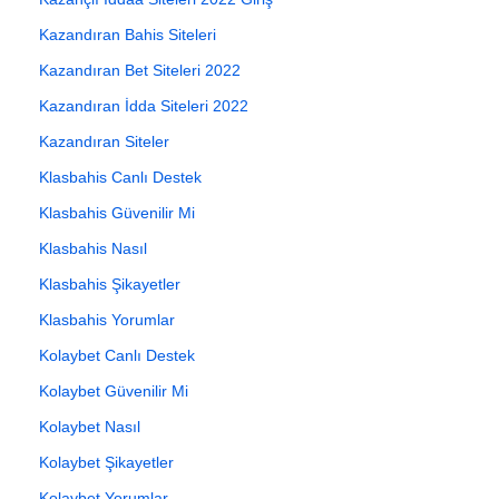
Kazandıran Bahis Siteleri
Kazandıran Bet Siteleri 2022
Kazandıran İdda Siteleri 2022
Kazandıran Siteler
Klasbahis Canlı Destek
Klasbahis Güvenilir Mi
Klasbahis Nasıl
Klasbahis Şikayetler
Klasbahis Yorumlar
Kolaybet Canlı Destek
Kolaybet Güvenilir Mi
Kolaybet Nasıl
Kolaybet Şikayetler
Kolaybet Yorumlar