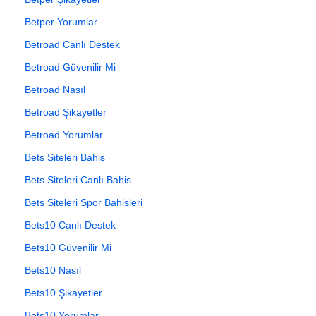
Betper Yorumlar
Betroad Canlı Destek
Betroad Güvenilir Mi
Betroad Nasıl
Betroad Şikayetler
Betroad Yorumlar
Bets Siteleri Bahis
Bets Siteleri Canlı Bahis
Bets Siteleri Spor Bahisleri
Bets10 Canlı Destek
Bets10 Güvenilir Mi
Bets10 Nasıl
Bets10 Şikayetler
Bets10 Yorumlar