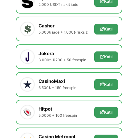
Katıl
2.000 USDT nakit iade
Casher
Katıl
5.000₺ iade + 1.000₺ risksiz
Jokera
Katıl
3.000₺ %200 + 50 freespin
CasinoMaxi
Katıl
6.500₺ + 150 freespin
Hitpot
Katıl
5.000₺ + 100 freespin
Casino Metropol