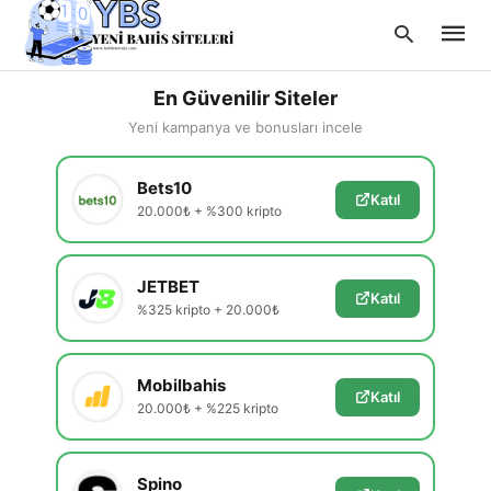
En Güvenilir Siteler
Yeni kampanya ve bonusları incele
Type
Bets10
your
Katıl
searc
20.000₺ + %300 kripto
query
and
hit
enter:
JETBET
Katıl
%325 kripto + 20.000₺
Mobilbahis
Katıl
20.000₺ + %225 kripto
Spino