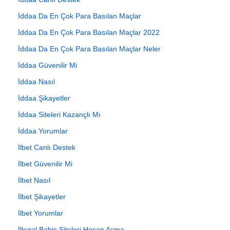
İddaa Da En Çok Para Basılan Maçlar
İddaa Da En Çok Para Basılan Maçlar 2022
İddaa Da En Çok Para Basılan Maçlar Neler
İddaa Güvenilir Mi
İddaa Nasıl
İddaa Şikayetler
İddaa Siteleri Kazançlı Mı
İddaa Yorumlar
İlbet Canlı Destek
İlbet Güvenilir Mi
İlbet Nasıl
İlbet Şikayetler
İlbet Yorumlar
İllegal Bahis Siteleri Hesap Açma