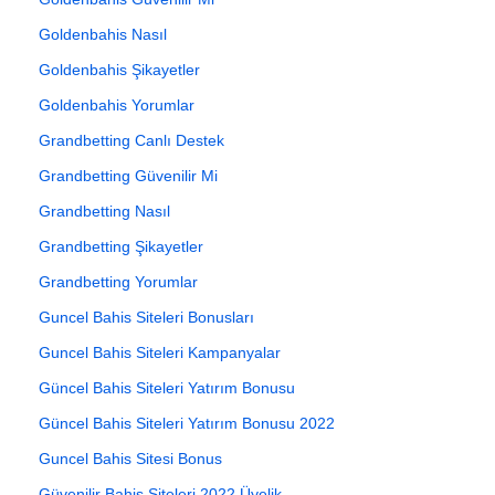
Goldenbahis Nasıl
Goldenbahis Şikayetler
Goldenbahis Yorumlar
Grandbetting Canlı Destek
Grandbetting Güvenilir Mi
Grandbetting Nasıl
Grandbetting Şikayetler
Grandbetting Yorumlar
Guncel Bahis Siteleri Bonusları
Guncel Bahis Siteleri Kampanyalar
Güncel Bahis Siteleri Yatırım Bonusu
Güncel Bahis Siteleri Yatırım Bonusu 2022
Guncel Bahis Sitesi Bonus
Güvenilir Bahis Siteleri 2022 Üyelik