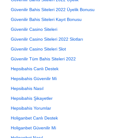
Güvenilir Bahis Siteleri 2022 Üyelik Bonusu
Güvenilir Bahis Siteleri Kayıt Bonusu
Güvenilir Casino Siteleri
Güvenilir Casino Siteleri 2022 Slotları
Güvenilir Casino Siteleri Slot
Güvenilir Tüm Bahis Siteleri 2022
Hepsibahis Canlı Destek
Hepsibahis Güvenilir Mi
Hepsibahis Nasıl
Hepsibahis Şikayetler
Hepsibahis Yorumlar
Holiganbet Canlı Destek
Holiganbet Güvenilir Mi
Holiganbet Nasıl