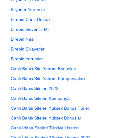
Bilyoner Yorumlar
Birebin Canlı Destek
Birebin Güvenilir Mi
Birebin Nasıl
Birebin Şikayetler
Birebin Yorumlar
Canlı Bahis Site Yatırım Bonusları
Canlı Bahis Site Yatırım Kampanyaları
Canlı Bahis Siteleri 2022
Canlı Bahis Siteleri Kampanya
Canlı Bahis Siteleri Yüksek Bonus Türleri
Canlı Bahis Siteleri Yüksek Bonuslar
Canlı İddaa Siteleri Türkiye Lisanslı
Canlı İddaa Siteleri Türkiye Lisanslı 2022