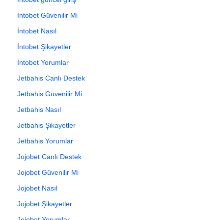
İntobet Güvenilir Mi
İntobet Nasıl
İntobet Şikayetler
İntobet Yorumlar
Jetbahis Canlı Destek
Jetbahis Güvenilir Mi
Jetbahis Nasıl
Jetbahis Şikayetler
Jetbahis Yorumlar
Jojobet Canlı Destek
Jojobet Güvenilir Mi
Jojobet Nasıl
Jojobet Şikayetler
Jojobet Yorumlar