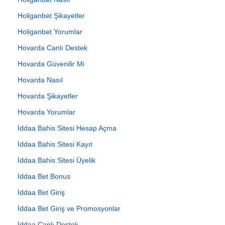
Holiganbet Şikayetler
Holiganbet Yorumlar
Hovarda Canlı Destek
Hovarda Güvenilir Mi
Hovarda Nasıl
Hovarda Şikayetler
Hovarda Yorumlar
İddaa Bahis Sitesi Hesap Açma
İddaa Bahis Sitesi Kayıt
İddaa Bahis Sitesi Üyelik
İddaa Bet Bonus
İddaa Bet Giriş
İddaa Bet Giriş ve Promosyonlar
İddaa Canlı Destek