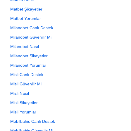
Matbet Şikayetler
Matbet Yorumlar
Milanobet Canlı Destek
Milanobet Güvenilir Mi
Milanobet Nasıl
Milanobet Şikayetler
Milanobet Yorumlar
Misli Canlı Destek
Misli Güvenilir Mi
Misli Nasıl
Misli Şikayetler
Misli Yorumlar
Mobilbahis Canlı Destek
Mobilbahis Güvenilir Mi