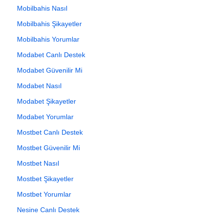
Mobilbahis Nasıl
Mobilbahis Şikayetler
Mobilbahis Yorumlar
Modabet Canlı Destek
Modabet Güvenilir Mi
Modabet Nasıl
Modabet Şikayetler
Modabet Yorumlar
Mostbet Canlı Destek
Mostbet Güvenilir Mi
Mostbet Nasıl
Mostbet Şikayetler
Mostbet Yorumlar
Nesine Canlı Destek