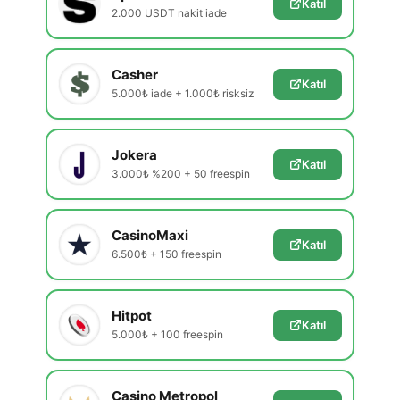
Katıl
2.000 USDT nakit iade
Casher
Katıl
5.000₺ iade + 1.000₺ risksiz
Jokera
Katıl
3.000₺ %200 + 50 freespin
CasinoMaxi
Katıl
6.500₺ + 150 freespin
Hitpot
Katıl
5.000₺ + 100 freespin
Casino Metropol