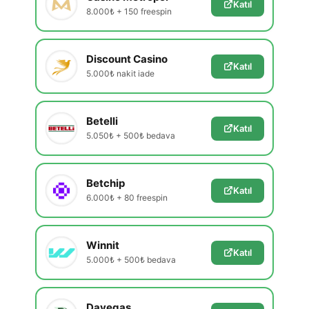
Katıl
8.000₺ + 150 freespin
Discount Casino
Katıl
5.000₺ nakit iade
Betelli
Katıl
5.050₺ + 500₺ bedava
Betchip
Katıl
6.000₺ + 80 freespin
Winnit
Katıl
5.000₺ + 500₺ bedava
Davegas