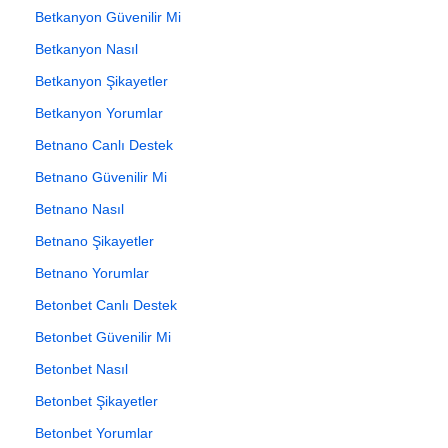
Betkanyon Güvenilir Mi
Betkanyon Nasıl
Betkanyon Şikayetler
Betkanyon Yorumlar
Betnano Canlı Destek
Betnano Güvenilir Mi
Betnano Nasıl
Betnano Şikayetler
Betnano Yorumlar
Betonbet Canlı Destek
Betonbet Güvenilir Mi
Betonbet Nasıl
Betonbet Şikayetler
Betonbet Yorumlar