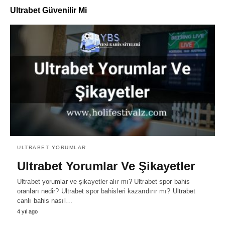
Ultrabet Güvenilir Mi
ULTRABET YORUMLAR
Ultrabet Yorumlar Ve Şikayetler
Ultrabet yorumlar ve şikayetler alır mı? Ultrabet spor bahis
oranları nedir? Ultrabet spor bahisleri kazandırır mı? Ultrabet
canlı bahis nasıl…
4 yıl ago