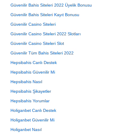
Güvenilir Bahis Siteleri 2022 Üyelik Bonusu
Güvenilir Bahis Siteleri Kayıt Bonusu
Güvenilir Casino Siteleri
Güvenilir Casino Siteleri 2022 Slotları
Güvenilir Casino Siteleri Slot
Güvenilir Tüm Bahis Siteleri 2022
Hepsibahis Canlı Destek
Hepsibahis Güvenilir Mi
Hepsibahis Nasıl
Hepsibahis Şikayetler
Hepsibahis Yorumlar
Holiganbet Canlı Destek
Holiganbet Güvenilir Mi
Holiganbet Nasıl