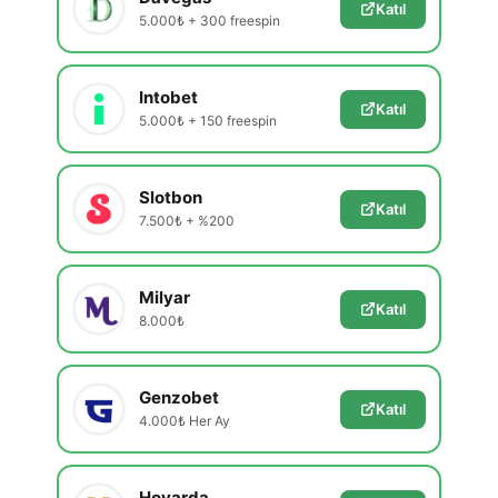
Katıl
5.000₺ + 300 freespin
Intobet
Katıl
5.000₺ + 150 freespin
Slotbon
Katıl
7.500₺ + %200
Milyar
Katıl
8.000₺
Genzobet
Katıl
4.000₺ Her Ay
Hovarda