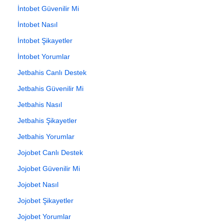
İntobet Güvenilir Mi
İntobet Nasıl
İntobet Şikayetler
İntobet Yorumlar
Jetbahis Canlı Destek
Jetbahis Güvenilir Mi
Jetbahis Nasıl
Jetbahis Şikayetler
Jetbahis Yorumlar
Jojobet Canlı Destek
Jojobet Güvenilir Mi
Jojobet Nasıl
Jojobet Şikayetler
Jojobet Yorumlar