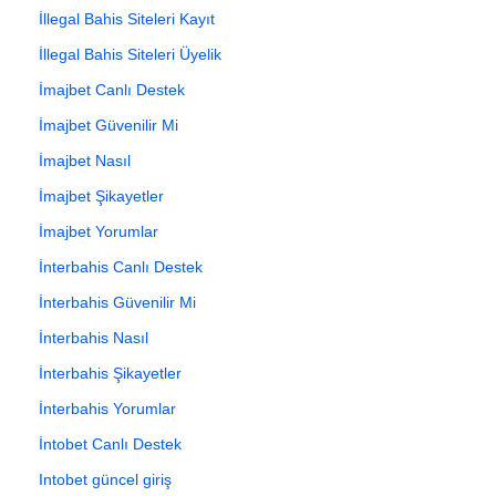
İllegal Bahis Siteleri Kayıt
İllegal Bahis Siteleri Üyelik
İmajbet Canlı Destek
İmajbet Güvenilir Mi
İmajbet Nasıl
İmajbet Şikayetler
İmajbet Yorumlar
İnterbahis Canlı Destek
İnterbahis Güvenilir Mi
İnterbahis Nasıl
İnterbahis Şikayetler
İnterbahis Yorumlar
İntobet Canlı Destek
Intobet güncel giriş