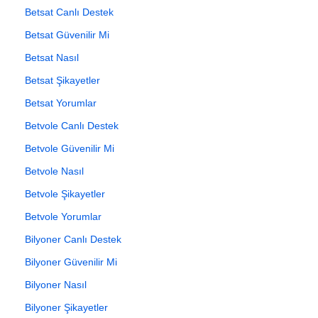
Betsat Canlı Destek
Betsat Güvenilir Mi
Betsat Nasıl
Betsat Şikayetler
Betsat Yorumlar
Betvole Canlı Destek
Betvole Güvenilir Mi
Betvole Nasıl
Betvole Şikayetler
Betvole Yorumlar
Bilyoner Canlı Destek
Bilyoner Güvenilir Mi
Bilyoner Nasıl
Bilyoner Şikayetler