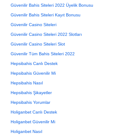
Güvenilir Bahis Siteleri 2022 Üyelik Bonusu
Güvenilir Bahis Siteleri Kayıt Bonusu
Güvenilir Casino Siteleri
Güvenilir Casino Siteleri 2022 Slotları
Güvenilir Casino Siteleri Slot
Güvenilir Tüm Bahis Siteleri 2022
Hepsibahis Canlı Destek
Hepsibahis Güvenilir Mi
Hepsibahis Nasıl
Hepsibahis Şikayetler
Hepsibahis Yorumlar
Holiganbet Canlı Destek
Holiganbet Güvenilir Mi
Holiganbet Nasıl