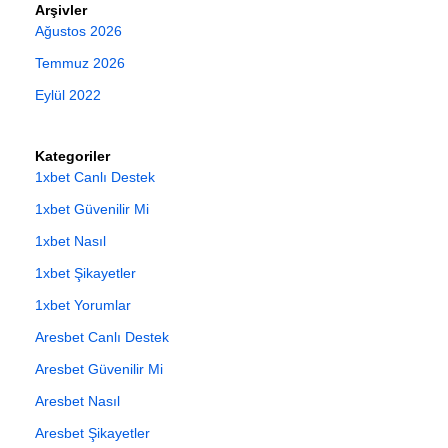
Arşivler
Ağustos 2026
Temmuz 2026
Eylül 2022
Kategoriler
1xbet Canlı Destek
1xbet Güvenilir Mi
1xbet Nasıl
1xbet Şikayetler
1xbet Yorumlar
Aresbet Canlı Destek
Aresbet Güvenilir Mi
Aresbet Nasıl
Aresbet Şikayetler