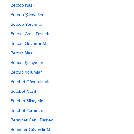
Betboo Nasıl
Betboo Şikayetler
Betboo Yorumlar
Betcup Canlı Destek
Betcup Güvenilir Mi
Betcup Nasıl
Betcup Şikayetler
Betcup Yorumlar
Betebet Güvenilir Mi
Betebet Nasıl
Betebet Şikayetler
Betebet Yorumlar
Betexper Canlı Destek
Betexper Güvenilir Mi