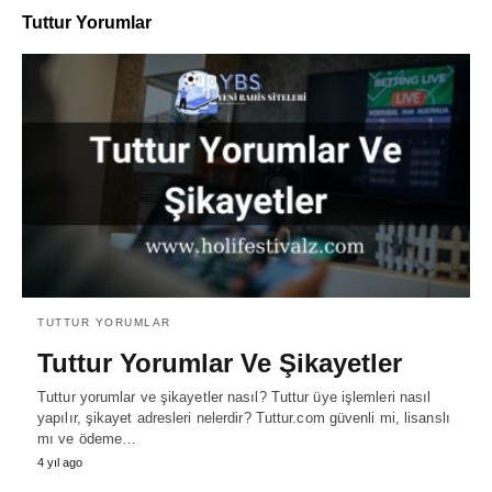
Tuttur Yorumlar
TUTTUR YORUMLAR
Tuttur Yorumlar Ve Şikayetler
Tuttur yorumlar ve şikayetler nasıl? Tuttur üye işlemleri nasıl
yapılır, şikayet adresleri nelerdir? Tuttur.com güvenli mi, lisanslı
mı ve ödeme…
4 yıl ago