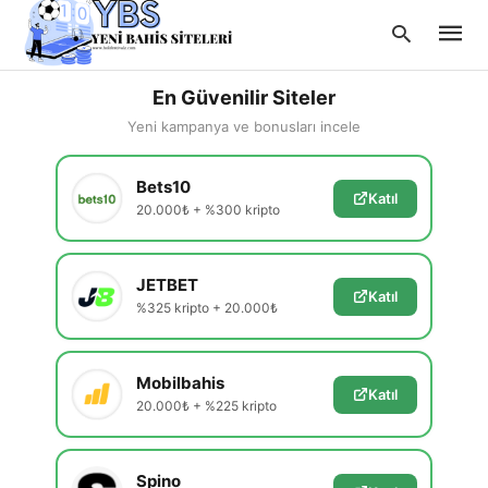
En Güvenilir Siteler
Yeni kampanya ve bonusları incele
Type
Bets10
your
Katıl
searc
20.000₺ + %300 kripto
query
and
hit
enter:
JETBET
Katıl
%325 kripto + 20.000₺
Mobilbahis
Katıl
20.000₺ + %225 kripto
Spino