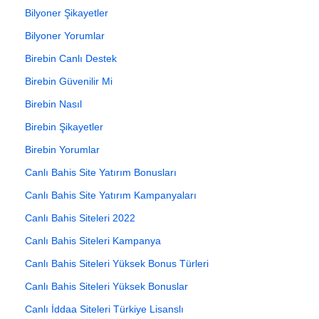
Bilyoner Şikayetler
Bilyoner Yorumlar
Birebin Canlı Destek
Birebin Güvenilir Mi
Birebin Nasıl
Birebin Şikayetler
Birebin Yorumlar
Canlı Bahis Site Yatırım Bonusları
Canlı Bahis Site Yatırım Kampanyaları
Canlı Bahis Siteleri 2022
Canlı Bahis Siteleri Kampanya
Canlı Bahis Siteleri Yüksek Bonus Türleri
Canlı Bahis Siteleri Yüksek Bonuslar
Canlı İddaa Siteleri Türkiye Lisanslı