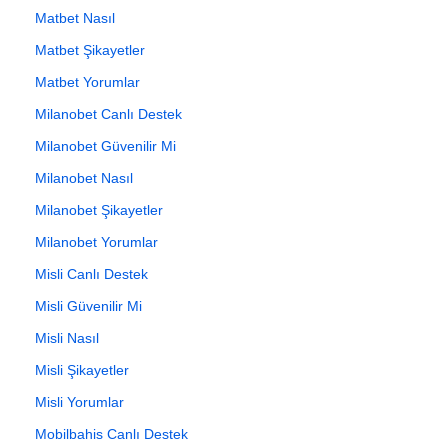
Matbet Nasıl
Matbet Şikayetler
Matbet Yorumlar
Milanobet Canlı Destek
Milanobet Güvenilir Mi
Milanobet Nasıl
Milanobet Şikayetler
Milanobet Yorumlar
Misli Canlı Destek
Misli Güvenilir Mi
Misli Nasıl
Misli Şikayetler
Misli Yorumlar
Mobilbahis Canlı Destek