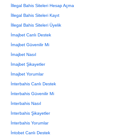
İllegal Bahis Siteleri Hesap Açma
İllegal Bahis Siteleri Kayıt
İllegal Bahis Siteleri Üyelik
İmajbet Canlı Destek
İmajbet Güvenilir Mi
İmajbet Nasıl
İmajbet Şikayetler
İmajbet Yorumlar
İnterbahis Canlı Destek
İnterbahis Güvenilir Mi
İnterbahis Nasıl
İnterbahis Şikayetler
İnterbahis Yorumlar
İntobet Canlı Destek