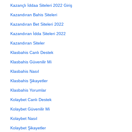
Kazançlı İddaa Siteleri 2022 Giriş
Kazandıran Bahis Siteleri
Kazandıran Bet Siteleri 2022
Kazandıran İdda Siteleri 2022
Kazandıran Siteler
Klasbahis Canlı Destek
Klasbahis Güvenilir Mi
Klasbahis Nasıl
Klasbahis Şikayetler
Klasbahis Yorumlar
Kolaybet Canlı Destek
Kolaybet Güvenilir Mi
Kolaybet Nasıl
Kolaybet Şikayetler