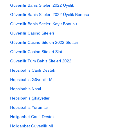
Güvenilir Bahis Siteleri 2022 Üyelik
Güvenilir Bahis Siteleri 2022 Üyelik Bonusu
Güvenilir Bahis Siteleri Kayıt Bonusu
Güvenilir Casino Siteleri
Güvenilir Casino Siteleri 2022 Slotları
Güvenilir Casino Siteleri Slot
Güvenilir Tüm Bahis Siteleri 2022
Hepsibahis Canlı Destek
Hepsibahis Güvenilir Mi
Hepsibahis Nasıl
Hepsibahis Şikayetler
Hepsibahis Yorumlar
Holiganbet Canlı Destek
Holiganbet Güvenilir Mi