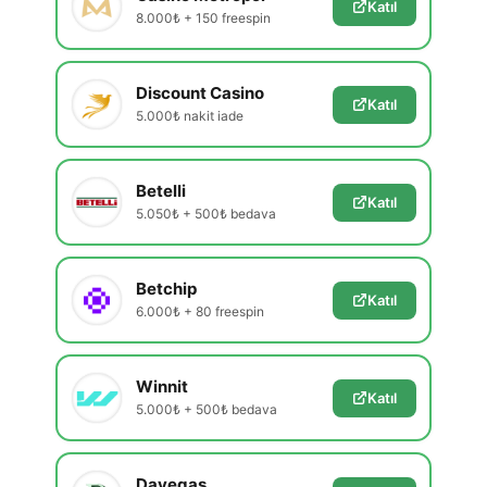
Katıl
8.000₺ + 150 freespin
Discount Casino
Katıl
5.000₺ nakit iade
Betelli
Katıl
5.050₺ + 500₺ bedava
Betchip
Katıl
6.000₺ + 80 freespin
Winnit
Katıl
5.000₺ + 500₺ bedava
Davegas