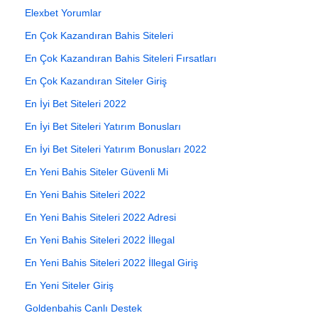
Elexbet Yorumlar
En Çok Kazandıran Bahis Siteleri
En Çok Kazandıran Bahis Siteleri Fırsatları
En Çok Kazandıran Siteler Giriş
En İyi Bet Siteleri 2022
En İyi Bet Siteleri Yatırım Bonusları
En İyi Bet Siteleri Yatırım Bonusları 2022
En Yeni Bahis Siteler Güvenli Mi
En Yeni Bahis Siteleri 2022
En Yeni Bahis Siteleri 2022 Adresi
En Yeni Bahis Siteleri 2022 İllegal
En Yeni Bahis Siteleri 2022 İllegal Giriş
En Yeni Siteler Giriş
Goldenbahis Canlı Destek