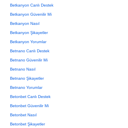
Betkanyon Canlı Destek
Betkanyon Güvenilir Mi
Betkanyon Nasıl
Betkanyon Şikayetler
Betkanyon Yorumlar
Betnano Canlı Destek
Betnano Güvenilir Mi
Betnano Nasıl
Betnano Şikayetler
Betnano Yorumlar
Betonbet Canlı Destek
Betonbet Güvenilir Mi
Betonbet Nasıl
Betonbet Şikayetler