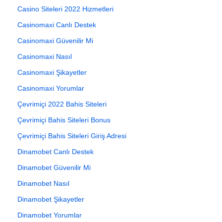
Casino Siteleri 2022 Hizmetleri
Casinomaxi Canlı Destek
Casinomaxi Güvenilir Mi
Casinomaxi Nasıl
Casinomaxi Şikayetler
Casinomaxi Yorumlar
Çevrimiçi 2022 Bahis Siteleri
Çevrimiçi Bahis Siteleri Bonus
Çevrimiçi Bahis Siteleri Giriş Adresi
Dinamobet Canlı Destek
Dinamobet Güvenilir Mi
Dinamobet Nasıl
Dinamobet Şikayetler
Dinamobet Yorumlar