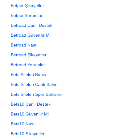
Betper Şikayetler
Betper Yorumlar
Betroad Canlı Destek
Betroad Güvenilir Mi
Betroad Nasıl
Betroad Şikayetler
Betroad Yorumlar
Bets Siteleri Bahis
Bets Siteleri Canlı Bahis
Bets Siteleri Spor Bahisleri
Bets10 Canlı Destek
Bets10 Güvenilir Mi
Bets10 Nasıl
Bets10 Şikayetler