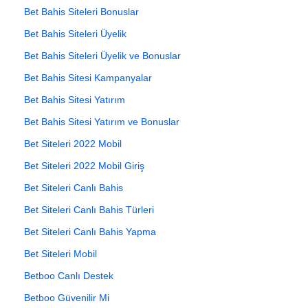
Bet Bahis Siteleri Bonuslar
Bet Bahis Siteleri Üyelik
Bet Bahis Siteleri Üyelik ve Bonuslar
Bet Bahis Sitesi Kampanyalar
Bet Bahis Sitesi Yatırım
Bet Bahis Sitesi Yatırım ve Bonuslar
Bet Siteleri 2022 Mobil
Bet Siteleri 2022 Mobil Giriş
Bet Siteleri Canlı Bahis
Bet Siteleri Canlı Bahis Türleri
Bet Siteleri Canlı Bahis Yapma
Bet Siteleri Mobil
Betboo Canlı Destek
Betboo Güvenilir Mi