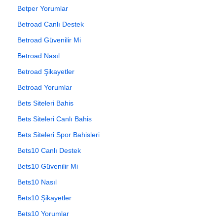
Betper Yorumlar
Betroad Canlı Destek
Betroad Güvenilir Mi
Betroad Nasıl
Betroad Şikayetler
Betroad Yorumlar
Bets Siteleri Bahis
Bets Siteleri Canlı Bahis
Bets Siteleri Spor Bahisleri
Bets10 Canlı Destek
Bets10 Güvenilir Mi
Bets10 Nasıl
Bets10 Şikayetler
Bets10 Yorumlar