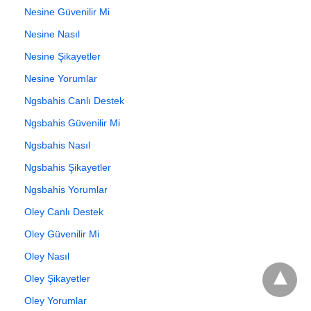
Nesine Güvenilir Mi
Nesine Nasıl
Nesine Şikayetler
Nesine Yorumlar
Ngsbahis Canlı Destek
Ngsbahis Güvenilir Mi
Ngsbahis Nasıl
Ngsbahis Şikayetler
Ngsbahis Yorumlar
Oley Canlı Destek
Oley Güvenilir Mi
Oley Nasıl
Oley Şikayetler
Oley Yorumlar