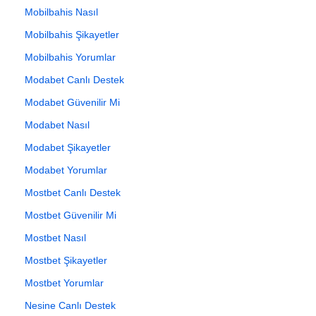
Mobilbahis Nasıl
Mobilbahis Şikayetler
Mobilbahis Yorumlar
Modabet Canlı Destek
Modabet Güvenilir Mi
Modabet Nasıl
Modabet Şikayetler
Modabet Yorumlar
Mostbet Canlı Destek
Mostbet Güvenilir Mi
Mostbet Nasıl
Mostbet Şikayetler
Mostbet Yorumlar
Nesine Canlı Destek