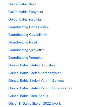
Goldenbahis Nasıl
Goldenbahis Şikayetler
Goldenbahis Yorumlar
Grandbetting Canlı Destek
Grandbetting Güvenilir Mi
Grandbetting Nasıl
Grandbetting Şikayetler
Grandbetting Yorumlar
Guncel Bahis Siteleri Bonusları
Guncel Bahis Siteleri Kampanyalar
Güncel Bahis Siteleri Yatırım Bonusu
Güncel Bahis Siteleri Yatırım Bonusu 2022
Guncel Bahis Sitesi Bonus
Güvenilir Bahis Siteleri 2022 Üyelik