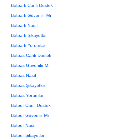
Betpark Canlı Destek
Betpark Güvenilir Mi
Betpark Nasıl
Betpark Şikayetler
Betpark Yorumlar
Betpas Canlı Destek
Betpas Güvenilir Mi
Betpas Nasıl
Betpas Şikayetler
Betpas Yorumlar
Betper Canlı Destek
Betper Güvenilir Mi
Betper Nasıl
Betper Şikayetler