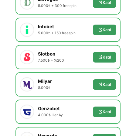
Katıl
5.000₺ + 300 freespin
Intobet
Katıl
5.000₺ + 150 freespin
Slotbon
Katıl
7.500₺ + %200
Milyar
Katıl
8.000₺
Genzobet
Katıl
4.000₺ Her Ay
Hovarda