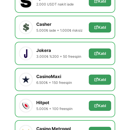
Katıl
2.000 USDT nakit iade
Casher
Katıl
5.000₺ iade + 1.000₺ risksiz
Jokera
Katıl
3.000₺ %200 + 50 freespin
CasinoMaxi
Katıl
6.500₺ + 150 freespin
Hitpot
Katıl
5.000₺ + 100 freespin
Casino Metropol