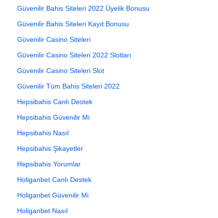
Güvenilir Bahis Siteleri 2022 Üyelik Bonusu
Güvenilir Bahis Siteleri Kayıt Bonusu
Güvenilir Casino Siteleri
Güvenilir Casino Siteleri 2022 Slotları
Güvenilir Casino Siteleri Slot
Güvenilir Tüm Bahis Siteleri 2022
Hepsibahis Canlı Destek
Hepsibahis Güvenilir Mi
Hepsibahis Nasıl
Hepsibahis Şikayetler
Hepsibahis Yorumlar
Holiganbet Canlı Destek
Holiganbet Güvenilir Mi
Holiganbet Nasıl