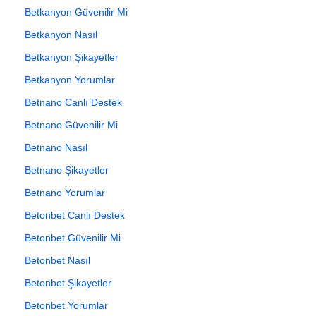
Betkanyon Güvenilir Mi
Betkanyon Nasıl
Betkanyon Şikayetler
Betkanyon Yorumlar
Betnano Canlı Destek
Betnano Güvenilir Mi
Betnano Nasıl
Betnano Şikayetler
Betnano Yorumlar
Betonbet Canlı Destek
Betonbet Güvenilir Mi
Betonbet Nasıl
Betonbet Şikayetler
Betonbet Yorumlar