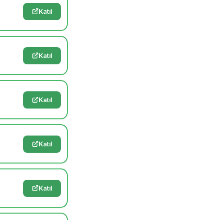
Katıl
Katıl
Katıl
Katıl
Katıl