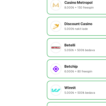
Casino Metropol
8.000₺ + 150 freespin
Discount Casino
5.000₺ nakit iade
Betelli
5.050₺ + 500₺ bedava
Betchip
6.000₺ + 80 freespin
Winnit
5.000₺ + 500₺ bedava