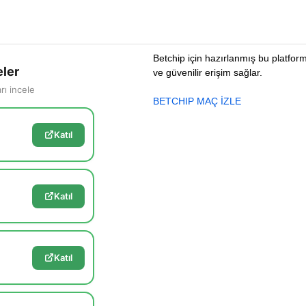
Betchip için hazırlanmış bu platform
eler
ve güvenilir erişim sağlar.
ı incele
BETCHIP MAÇ İZLE
Katıl
Katıl
Katıl