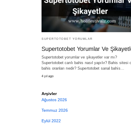
SUPERTOTOBET YORUMLAR
Supertotobet Yorumlar Ve Şikayetl
Supertotobet yorumlar ve şikayetler var mı?
Supertotobet canlı bahis nasıl yapılır? Bahis sitesi 
bahis oranları nedir? Supertotobet sanal bahis…
4 yıl ago
Arşivler
Ağustos 2026
Temmuz 2026
Eylül 2022