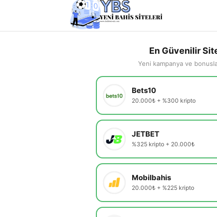
En Güvenilir Sit
Yeni kampanya ve bonuslar
Bets10
20.000₺ + %300 kripto
JETBET
%325 kripto + 20.000₺
Mobilbahis
20.000₺ + %225 kripto