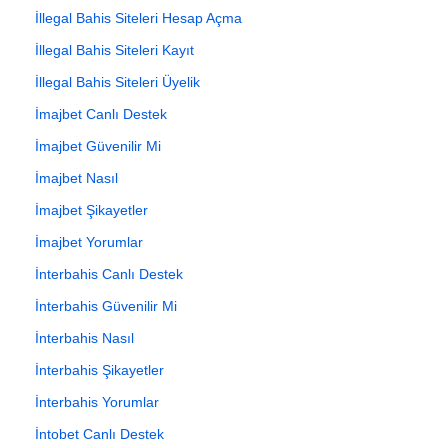
İllegal Bahis Siteleri Hesap Açma
İllegal Bahis Siteleri Kayıt
İllegal Bahis Siteleri Üyelik
İmajbet Canlı Destek
İmajbet Güvenilir Mi
İmajbet Nasıl
İmajbet Şikayetler
İmajbet Yorumlar
İnterbahis Canlı Destek
İnterbahis Güvenilir Mi
İnterbahis Nasıl
İnterbahis Şikayetler
İnterbahis Yorumlar
İntobet Canlı Destek