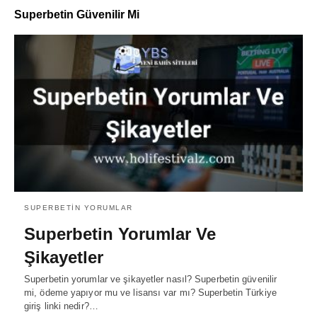
Superbetin Güvenilir Mi
SUPERBETIN YORUMLAR
Superbetin Yorumlar Ve
Şikayetler
Superbetin yorumlar ve şikayetler nasıl? Superbetin güvenilir
mi, ödeme yapıyor mu ve lisansı var mı? Superbetin Türkiye
giriş linki nedir?…