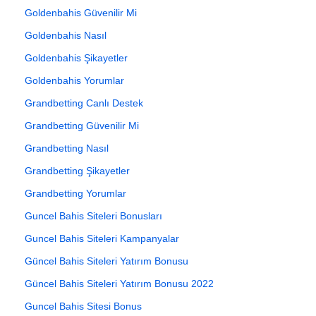
Goldenbahis Güvenilir Mi
Goldenbahis Nasıl
Goldenbahis Şikayetler
Goldenbahis Yorumlar
Grandbetting Canlı Destek
Grandbetting Güvenilir Mi
Grandbetting Nasıl
Grandbetting Şikayetler
Grandbetting Yorumlar
Guncel Bahis Siteleri Bonusları
Guncel Bahis Siteleri Kampanyalar
Güncel Bahis Siteleri Yatırım Bonusu
Güncel Bahis Siteleri Yatırım Bonusu 2022
Guncel Bahis Sitesi Bonus