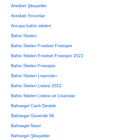
Aresbet Şikayetler
Aresbet Yorumlar
Avrupa bahis siteleri
Bahis Siteleri
Bahis Siteleri Freebet Freespin
Bahis Siteleri Freebet Freespin 2022
Bahis Siteleri Freespin
Bahis Siteleri Lisansları
Bahis Siteleri Listesi 2022
Bahis Siteleri Listesi ve Lisanslar
Bahsegel Canlı Destek
Bahsegel Güvenilir Mi
Bahsegel Nasıl
Bahsegel Şikayetler