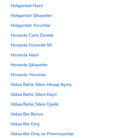
Holiganbet Nasıl
Holiganbet Şikayetler
Holiganbet Yorumlar
Hovarda Canlı Destek
Hovarda Güvenilir Mi
Hovarda Nasıl
Hovarda Şikayetler
Hovarda Yorumlar
İddaa Bahis Sitesi Hesap Açma
İddaa Bahis Sitesi Kayıt
İddaa Bahis Sitesi Üyelik
İddaa Bet Bonus
İddaa Bet Giriş
İddaa Bet Giriş ve Promosyonlar