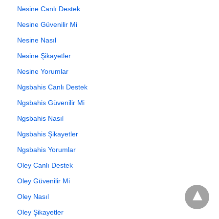
Nesine Canlı Destek
Nesine Güvenilir Mi
Nesine Nasıl
Nesine Şikayetler
Nesine Yorumlar
Ngsbahis Canlı Destek
Ngsbahis Güvenilir Mi
Ngsbahis Nasıl
Ngsbahis Şikayetler
Ngsbahis Yorumlar
Oley Canlı Destek
Oley Güvenilir Mi
Oley Nasıl
Oley Şikayetler