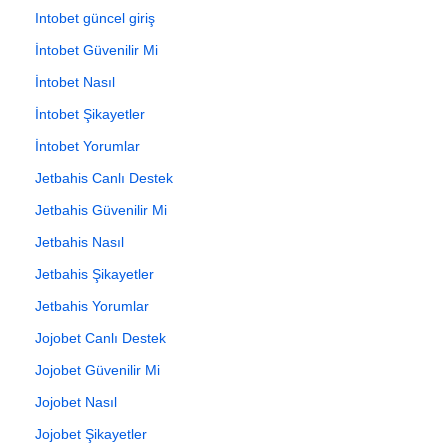
Intobet güncel giriş
İntobet Güvenilir Mi
İntobet Nasıl
İntobet Şikayetler
İntobet Yorumlar
Jetbahis Canlı Destek
Jetbahis Güvenilir Mi
Jetbahis Nasıl
Jetbahis Şikayetler
Jetbahis Yorumlar
Jojobet Canlı Destek
Jojobet Güvenilir Mi
Jojobet Nasıl
Jojobet Şikayetler