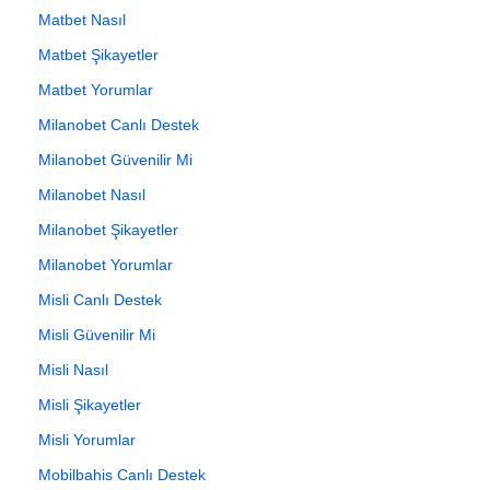
Matbet Nasıl
Matbet Şikayetler
Matbet Yorumlar
Milanobet Canlı Destek
Milanobet Güvenilir Mi
Milanobet Nasıl
Milanobet Şikayetler
Milanobet Yorumlar
Misli Canlı Destek
Misli Güvenilir Mi
Misli Nasıl
Misli Şikayetler
Misli Yorumlar
Mobilbahis Canlı Destek