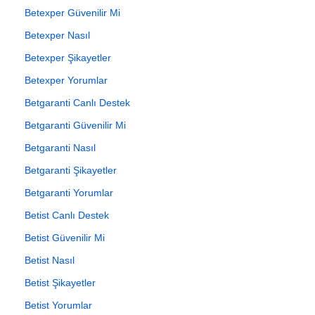
Betexper Güvenilir Mi
Betexper Nasıl
Betexper Şikayetler
Betexper Yorumlar
Betgaranti Canlı Destek
Betgaranti Güvenilir Mi
Betgaranti Nasıl
Betgaranti Şikayetler
Betgaranti Yorumlar
Betist Canlı Destek
Betist Güvenilir Mi
Betist Nasıl
Betist Şikayetler
Betist Yorumlar