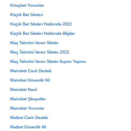
Kolaybet Yorumlar
Küçük Bet Siteleri
Küçük Bet Siteleri Hakkında 2022
Küçük Bet Siteleri Hakkında Bilgiler
Maç Tahmini Veren Siteler
Maç Tahmini Veren Siteler 2022
Maç Tahmini Veren Siteler Kupon Yapma
Mariobet Canlı Destek
Mariobet Güvenilir Mi
Mariobet Nasıl
Mariobet Şikayetler
Mariobet Yorumlar
Matbet Canlı Destek
Matbet Güvenilir Mi