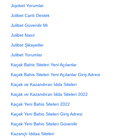
Jojobet Yorumlar
Julibet Canlı Destek
Julibet Güvenilir Mi
Julibet Nasıl
Julibet Şikayetler
Julibet Yorumlar
Kaçak Bahis Siteleri Yeni Açılanlar
Kaçak Bahis Siteleri Yeni Açılanlar Giriş Adresi
Kaçak ve Kazandıran İdda Siteleri
Kaçak ve Kazandıran İdda Siteleri 2022
Kaçak Yeni Bahis Siteleri 2022
Kaçak Yeni Bahis Siteleri Giriş Adresi
Kaçak Yeni Bahis Siteleri Güvenilir
Kazançlı İddaa Siteleri