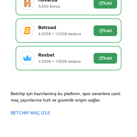
Katıl
%300 Bonus
Betroad
Katıl
4.000₺ + 1.000₺ bedava
Rexbet
Katıl
3.000₺ + 1.500₺ bedava
Betchip için hazırlanmış bu platform, spor severlere canlı
maç yayınlarına hızlı ve güvenilir erişim sağlar.
BETCHIP MAÇ İZLE