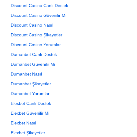
Discount Casino Canlı Destek
Discount Casino Güvenilir Mi
Discount Casino Nasıl
Discount Casino Şikayetler
Discount Casino Yorumlar
Dumanbet Canlı Destek
Dumanbet Güvenilir Mi
Dumanbet Nasıl
Dumanbet Şikayetler
Dumanbet Yorumlar
Elexbet Canlı Destek
Elexbet Güvenilir Mi
Elexbet Nasıl
Elexbet Şikayetler